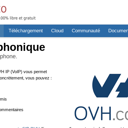
s
Téléchargement
Cloud
Communauté
Document
phonique
éphone.
VH IP (VoIP) vous permet
Concrètement, vous pouvez :
émis
 commentaires