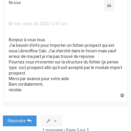
Nrose
Citation
mer. mars 26, 2025 12:47 pm
Bonjour à vous tous.
J'ai besoin d'info pour importer un fichier prospect qui est
sous Libreoffice Calc. J'ai cherché dans le forum mais sauf
erreur de ma part je n'ai pas trouvé de réponse.
Pourriez vous m'orienter sur la structure du fichier (je pense
type .csv) prospect afin qu'il soit accepté par le module import
prospect.
Merci par avance pour votre aide.
Bien cordialement,
nicolas
H
a
u
t
Répondre
1 message • Page
1
sur
1