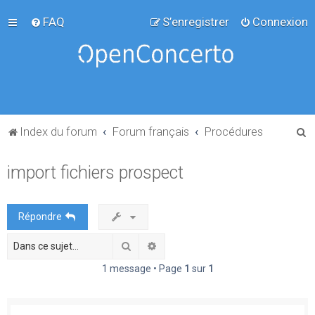
FAQ
S’enregistrer
Connexion
R
Index du forum
Forum français
Procédures
e
import fichiers prospect
c
h
e
Répondre
r
Rechercher
Recherche avancée
c
h
1 message • Page
1
sur
1
e
r