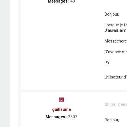
Messages :
40
Bonjour,
Lorsque je f
J'aurais aimé
Mes recherch
D'avance me
PY
Utilisateur
mar. mars
guillaume
Messages :
2507
Bonjour,