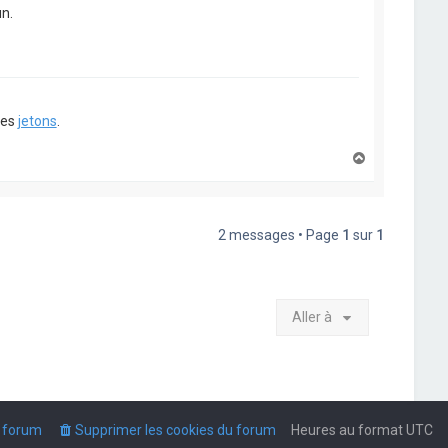
un.
ues
jetons
.
H
a
u
t
2 messages • Page
1
sur
1
Aller à
u forum
Supprimer les cookies du forum
Heures au format
UTC