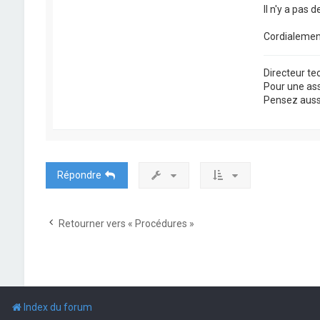
Il n'y a pas 
Cordialemen
Directeur t
Pour une as
Pensez aussi 
Répondre
Retourner vers « Procédures »
Index du forum