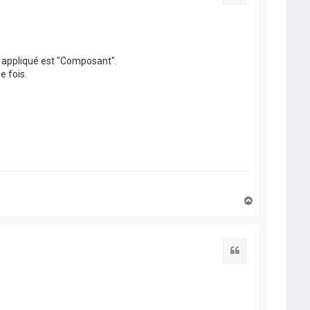
e appliqué est "Composant".
e fois.
H
a
u
t
Citation