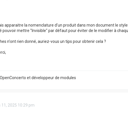
ais apparaitre la nomenclature d'un produit dans mon document le styl
 pouvoir mettre "Invisible" par défaut pour éviter de le modifier à chaqu
es n'ont rien donné, auriez-vous un tips pour obtenir cela ?
rci,
 d'OpenConcerto et développeur de modules
 11, 2025 10:29 pm