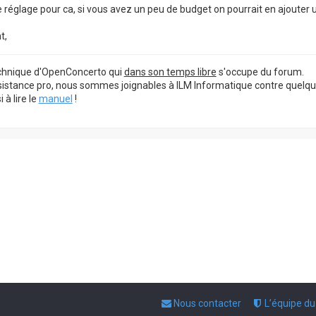
de réglage pour ca, si vous avez un peu de budget on pourrait en ajouter 
t,
echnique d'OpenConcerto qui
dans son temps libre
s'occupe du forum.
sistance pro, nous sommes joignables à ILM Informatique contre quelq
à lire le
manuel
!
Nous contacter
L’équipe d