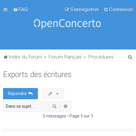
FAQ
S’enregistrer
Connexion
R
Index du forum
Forum français
Procédures
e
Exports des écritures
c
h
e
Répondre
r
Rechercher
Recherche avancée
c
h
5 messages • Page
1
sur
1
e
r