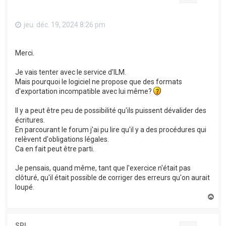
jeu. déc. 19, 2024 8:26 pm
Merci.
Je vais tenter avec le service d'ILM.
Mais pourquoi le logiciel ne propose que des formats
d'exportation incompatible avec lui même?
Il y a peut être peu de possibilité qu'ils puissent dévalider des
écritures.
En parcourant le forum j'ai pu lire qu'il y a des procédures qui
relèvent d'obligations légales.
Ca en fait peut être parti.
Je pensais, quand même, tant que l'exercice n'était pas
clôturé, qu'il était possible de corriger des erreurs qu'on aurait
loupé.
H
a
u
t
SRI