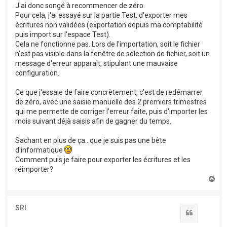
J'ai donc songé à recommencer de zéro.
Pour cela, j'ai essayé sur la partie Test, d'exporter mes
écritures non validées (exportation depuis ma comptabilité
puis import sur l'espace Test).
Cela ne fonctionne pas. Lors de l'importation, soit le fichier
n'est pas visible dans la fenêtre de sélection de fichier, soit un
message d'erreur apparaît, stipulant une mauvaise
configuration.
Ce que j'essaie de faire concrètement, c'est de redémarrer
de zéro, avec une saisie manuelle des 2 premiers trimestres
qui me permette de corriger l'erreur faite, puis d'importer les
mois suivant déjà saisis afin de gagner du temps.
Sachant en plus de ça...que je suis pas une bête
d'informatique
Comment puis je faire pour exporter les écritures et les
réimporter?
H
a
u
t
SRI
Citation