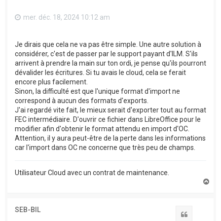
mer. déc. 18, 2024 10:12 am
Je dirais que cela ne va pas être simple. Une autre solution à
considérer, c'est de passer par le support payant d'ILM. S'ils
arrivent à prendre la main sur ton ordi, je pense qu'ils pourront
dévalider les écritures. Si tu avais le cloud, cela se ferait
encore plus facilement.
Sinon, la difficulté est que l'unique format d'import ne
correspond à aucun des formats d'exports.
J'ai regardé vite fait, le mieux serait d'exporter tout au format
FEC intermédiaire. D'ouvrir ce fichier dans LibreOffice pour le
modifier afin d'obtenir le format attendu en import d'OC.
Attention, il y aura peut-être de la perte dans les informations
car l'import dans OC ne concerne que très peu de champs.
Utilisateur Cloud avec un contrat de maintenance.
H
a
u
t
SEB-BIL
Citation