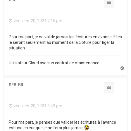
Citation
ven. déc. 20, 2024 7:15 pm
Pour ma part, je ne valide jamais les écritures en avance. Elles
le seront seulement au moment de la clôture pour figer la
situation.
Utilisateur Cloud avec un contrat de maintenance.
H
a
u
t
SEB-BIL
Citation
ven. déc. 20, 2024 8:43 pm
Pour ma part, je penses que valider les écritures à l'avance
est une erreur que je ne ferai plus jamais