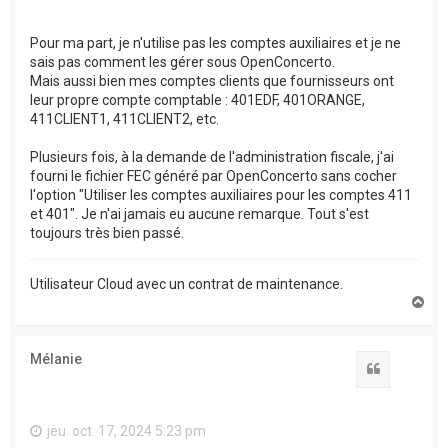
Pour ma part, je n'utilise pas les comptes auxiliaires et je ne
sais pas comment les gérer sous OpenConcerto.
Mais aussi bien mes comptes clients que fournisseurs ont
leur propre compte comptable : 401EDF, 401ORANGE,
411CLIENT1, 411CLIENT2, etc.
Plusieurs fois, à la demande de l'administration fiscale, j'ai
fourni le fichier FEC généré par OpenConcerto sans cocher
l'option "Utiliser les comptes auxiliaires pour les comptes 411
et 401". Je n'ai jamais eu aucune remarque. Tout s'est
toujours très bien passé.
Utilisateur Cloud avec un contrat de maintenance.
H
a
u
t
Mélanie
Citation
jeu. oct. 17, 2024 5:23 pm