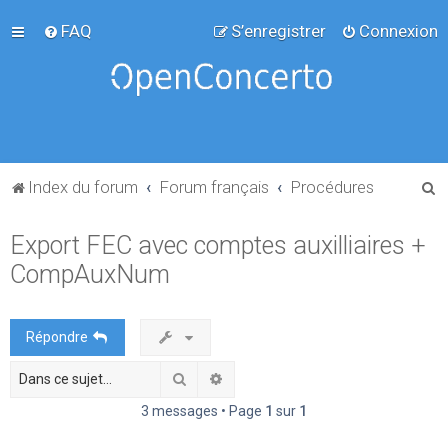
FAQ
S’enregistrer
Connexion
R
Index du forum
Forum français
Procédures
e
Export FEC avec comptes auxilliaires +
c
CompAuxNum
h
e
r
Répondre
c
Rechercher
Recherche avancée
h
e
3 messages • Page
1
sur
1
r