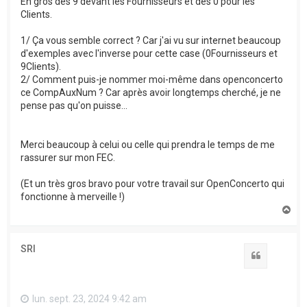
En gros des 9 devant les Fournisseurs et des 0 pour les
Clients.
1/ Ça vous semble correct ? Car j'ai vu sur internet beaucoup
d'exemples avec l'inverse pour cette case (0Fournisseurs et
9Clients).
2/ Comment puis-je nommer moi-même dans openconcerto
ce CompAuxNum ? Car après avoir longtemps cherché, je ne
pense pas qu'on puisse...
Merci beaucoup à celui ou celle qui prendra le temps de me
rassurer sur mon FEC.
(Et un très gros bravo pour votre travail sur OpenConcerto qui
fonctionne à merveille !)
H
a
u
t
SRI
Citation
lun. sept. 23, 2024 9:42 am