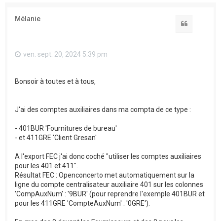
Mélanie
Citation
ven. sept. 20, 2024 5:39 pm
Bonsoir à toutes et à tous,
J'ai des comptes auxiliaires dans ma compta de ce type :
- 401BUR 'Fournitures de bureau'
- et 411GRE 'Client Gresan'
A l'export FEC j'ai donc coché "utiliser les comptes auxiliaires
pour les 401 et 411".
Résultat FEC : Openconcerto met automatiquement sur la
ligne du compte centralisateur auxiliaire 401 sur les colonnes
'CompAuxNum' : '9BUR' (pour reprendre l'exemple 401BUR et
pour les 411GRE 'CompteAuxNum' : '0GRE').