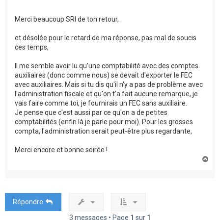
Merci beaucoup SRI de ton retour,
et désolée pour le retard de ma réponse, pas mal de soucis
ces temps,
Il me semble avoir lu qu'une comptabilité avec des comptes
auxiliaires (donc comme nous) se devait d'exporter le FEC
avec auxiliaires. Mais si tu dis qu'il n'y a pas de problème avec
l'administration fiscale et qu'on t'a fait aucune remarque, je
vais faire comme toi, je fournirais un FEC sans auxiliaire.
Je pense que c'est aussi par ce qu'on a de petites
comptabilités (enfin là je parle pour moi). Pour les grosses
compta, l'administration serait peut-être plus regardante,
Merci encore et bonne soirée !
H
a
u
t
Répondre
3 messages • Page
1
sur
1