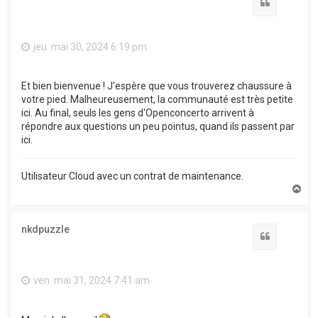
Citation
jeu. mai 30, 2024 6:19 pm
Et bien bienvenue ! J'espère que vous trouverez chaussure à
votre pied. Malheureusement, la communauté est très petite
ici. Au final, seuls les gens d'Openconcerto arrivent à
répondre aux questions un peu pointus, quand ils passent par
ici.
Utilisateur Cloud avec un contrat de maintenance.
H
a
u
t
nkdpuzzle
Citation
ven. mai 31, 2024 7:41 am