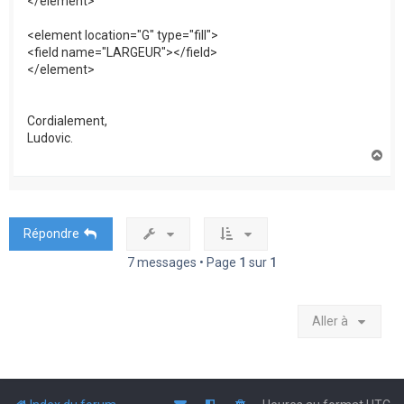
</element>
<element location="G" type="fill">
<field name="LARGEUR"></field>
</element>
Cordialement,
Ludovic.
H
a
u
t
Répondre
7 messages • Page
1
sur
1
Aller à