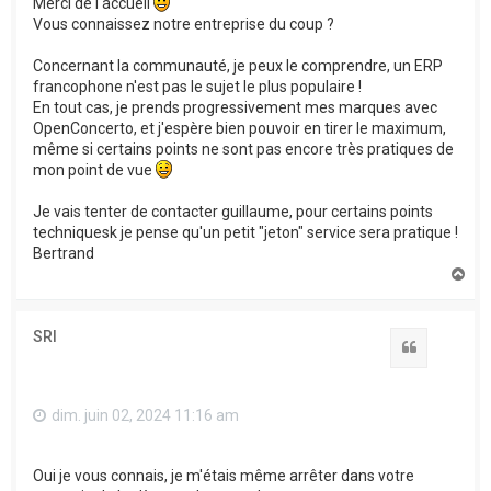
Merci de l'accueil
Vous connaissez notre entreprise du coup ?
Concernant la communauté, je peux le comprendre, un ERP
francophone n'est pas le sujet le plus populaire !
En tout cas, je prends progressivement mes marques avec
OpenConcerto, et j'espère bien pouvoir en tirer le maximum,
même si certains points ne sont pas encore très pratiques de
mon point de vue
Je vais tenter de contacter guillaume, pour certains points
techniquesk je pense qu'un petit "jeton" service sera pratique !
Bertrand
H
a
u
t
SRI
Citation
dim. juin 02, 2024 11:16 am
Oui je vous connais, je m'étais même arrêter dans votre