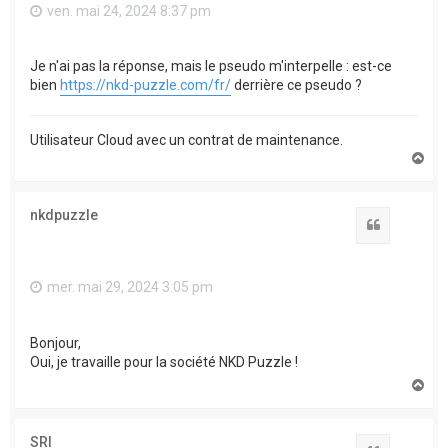
ven. mai 24, 2024 8:37 pm
Je n'ai pas la réponse, mais le pseudo m'interpelle : est-ce
bien
https://nkd-puzzle.com/fr/
derrière ce pseudo ?
Utilisateur Cloud avec un contrat de maintenance.
H
a
u
t
nkdpuzzle
Citation
mer. mai 29, 2024 3:05 pm
Bonjour,
Oui, je travaille pour la société NKD Puzzle !
H
a
u
t
SRI