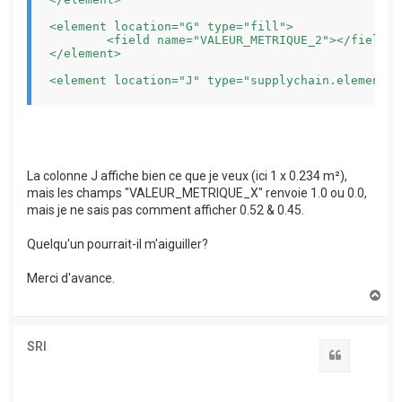
<element location="G" type="fill">

	<field name="VALEUR_METRIQUE_2"></field>

</element>

La colonne J affiche bien ce que je veux (ici 1 x 0.234 m²),
mais les champs "VALEUR_METRIQUE_X" renvoie 1.0 ou 0.0,
mais je ne sais pas comment afficher 0.52 & 0.45.
Quelqu'un pourrait-il m'aiguiller?
Merci d'avance.
H
a
u
t
SRI
Citation