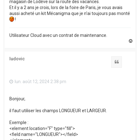
magasin de Lodève sur la route des vacances.
Et il y a 2 ans je crois, lors de la foire de Paris, je vous avais
aussi acheté un kit Mécanigma que je n'ai toujours pas monté
!
Utilisateur Cloud avec un contrat de maintenance.
H
a
u
t
ludovic
Citation
lun. août 12, 2024 2:38 pm
Bonjour,
il faut utiliser les champs LONGUEUR et LARGEUR.
Exemple :
<element location="F" type="fill">
<field name="LONGUEUR"></field>