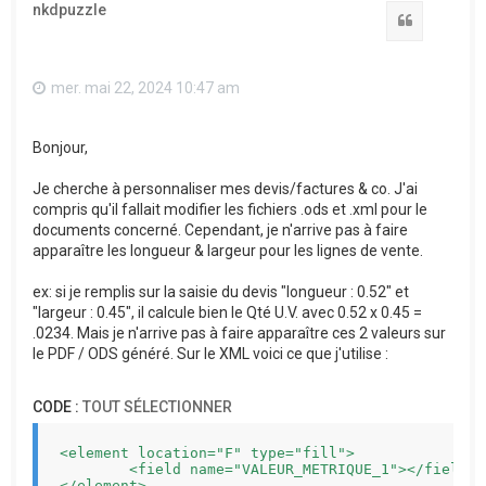
nkdpuzzle
Citation
mer. mai 22, 2024 10:47 am
Bonjour,
Je cherche à personnaliser mes devis/factures & co. J'ai
compris qu'il fallait modifier les fichiers .ods et .xml pour le
documents concerné. Cependant, je n'arrive pas à faire
apparaître les longueur & largeur pour les lignes de vente.
ex: si je remplis sur la saisie du devis "longueur : 0.52" et
"largeur : 0.45", il calcule bien le Qté U.V. avec 0.52 x 0.45 =
.0234. Mais je n'arrive pas à faire apparaître ces 2 valeurs sur
le PDF / ODS généré. Sur le XML voici ce que j'utilise :
CODE :
TOUT SÉLECTIONNER
<element location="F" type="fill">

	<field name="VALEUR_METRIQUE_1"></field>

</element>
