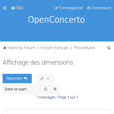
FAQ
S’enregistrer
Connexion
R
Index du forum
Forum français
Procédures
e
Affichage des dimensions
c
h
e
Répondre
r
Rechercher
Recherche avancée
c
h
7 messages • Page
1
sur
1
e
r