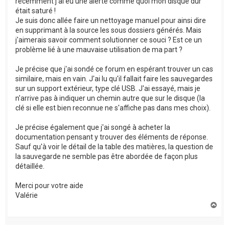
récemment j'ai eu une alerte comme quoi mon disque dur
était saturé !
Je suis donc allée faire un nettoyage manuel pour ainsi dire
en supprimant à la source les sous dossiers générés. Mais
j'aimerais savoir comment solutionner ce souci ? Est ce un
problème lié à une mauvaise utilisation de ma part ?
Je précise que j'ai sondé ce forum en espérant trouver un cas
similaire, mais en vain. J'ai lu qu'il fallait faire les sauvegardes
sur un support extérieur, type clé USB. J'ai essayé, mais je
n'arrive pas à indiquer un chemin autre que sur le disque (la
clé si elle est bien reconnue ne s'affiche pas dans mes choix).
Je précise également que j'ai songé à acheter la
documentation pensant y trouver des éléments de réponse.
Sauf qu'à voir le détail de la table des matières, la question de
la sauvegarde ne semble pas être abordée de façon plus
détaillée.
Merci pour votre aide
Valérie
H
a
u