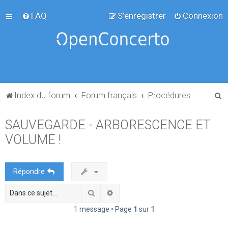
FAQ
S’enregistrer
Connexion
R
Index du forum
Forum français
Procédures
e
SAUVEGARDE - ARBORESCENCE ET
c
VOLUME !
h
e
r
Répondre
c
Rechercher
Recherche avancée
h
e
1 message • Page
1
sur
1
r