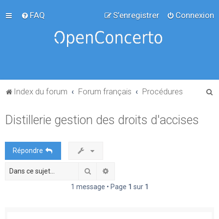
FAQ
S’enregistrer
Connexion
R
Index du forum
Forum français
Procédures
e
Distillerie gestion des droits d'accises
c
h
e
Répondre
r
Rechercher
Recherche avancée
c
h
1 message • Page
1
sur
1
e
r