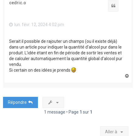
cedric.o
Citation
lun. févr. 12, 2024 4:02 pm
Serait il possible de rajouter un champs (ou il existe déjà)
dans un article pour indiquer la quantité d'alcool pur dans le
produit. L'idée étant en fin de période de sortir les ventes et
de calculer automatiquement la quantité global d'alcool pur
vendu.
Si certain on des idées je prends
H
a
u
t
Répondre
1 message • Page
1
sur
1
Aller à