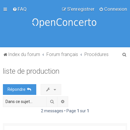
FAQ
S’enregistrer
Connexion
R
Index du forum
Forum français
Procédures
e
liste de production
c
h
e
Répondre
r
Rechercher
Recherche avancée
c
h
2 messages • Page
1
sur
1
e
r