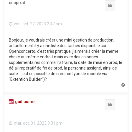
cncprod
Citation
ven. oct. 27, 2023 2:47 pm
Bonjour, je voudrais créer une mini gestion de production,
actuellement il y a une liste des taches disponible sur
Openconcerto, c'est très pratique, j'aimerais créer la même
chose au même endroit mais avec des colonnes
supplémentaires comme: l'affaire, la date de mise en prod, le
délai impératif de fin de prod, la personne assigné, ainsi de
suite..., est ce possible de créer ce type de module via
"Extention Builder")?
H
a
u
t
guillaume
Citation
mar. oct. 31, 2023 3:31 pm