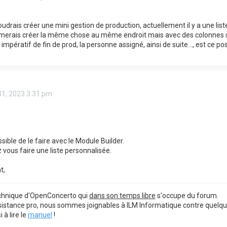
voudrais créer une mini gestion de production, actuellement il y a une lis
aimerais créer la même chose au même endroit mais avec des colonnes 
i impératif de fin de prod, la personne assigné, ainsi de suite..., est ce 
31, 2023 3:31 pm
ssible de le faire avec le Module Builder.
vous faire une liste personnalisée.
t,
echnique d'OpenConcerto qui
dans son temps libre
s'occupe du forum.
sistance pro, nous sommes joignables à ILM Informatique contre quelq
à lire le
manuel
!