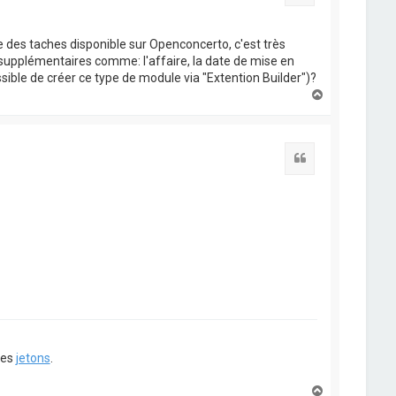
te des taches disponible sur Openconcerto, c'est très
supplémentaires comme: l'affaire, la date de mise en
possible de créer ce type de module via "Extention Builder")?
H
a
u
t
Citation
ues
jetons
.
H