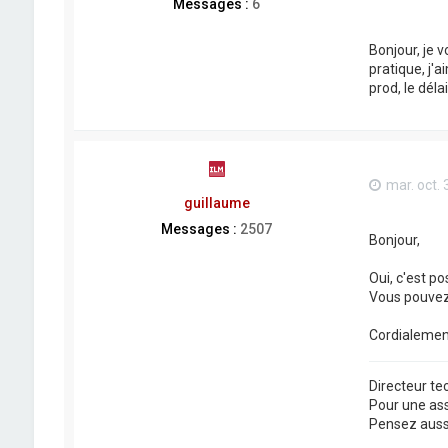
Messages :
6
Bonjour, je 
pratique, j'
prod, le déla
mar. oct. 
guillaume
Messages :
2507
Bonjour,
Oui, c'est po
Vous pouvez 
Cordialemen
Directeur t
Pour une as
Pensez aussi 