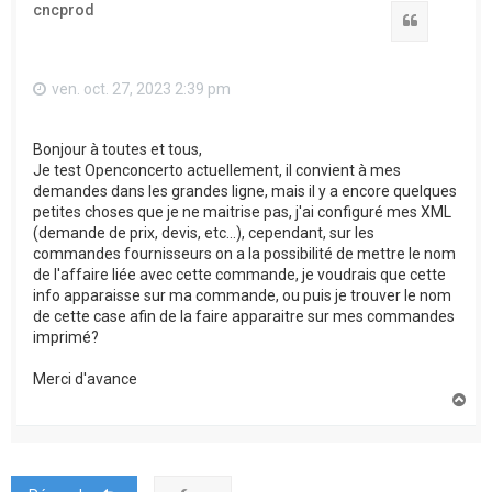
cncprod
Citation
ven. oct. 27, 2023 2:39 pm
Bonjour à toutes et tous,
Je test Openconcerto actuellement, il convient à mes
demandes dans les grandes ligne, mais il y a encore quelques
petites choses que je ne maitrise pas, j'ai configuré mes XML
(demande de prix, devis, etc...), cependant, sur les
commandes fournisseurs on a la possibilité de mettre le nom
de l'affaire liée avec cette commande, je voudrais que cette
info apparaisse sur ma commande, ou puis je trouver le nom
de cette case afin de la faire apparaitre sur mes commandes
imprimé?
Merci d'avance
H
a
u
t