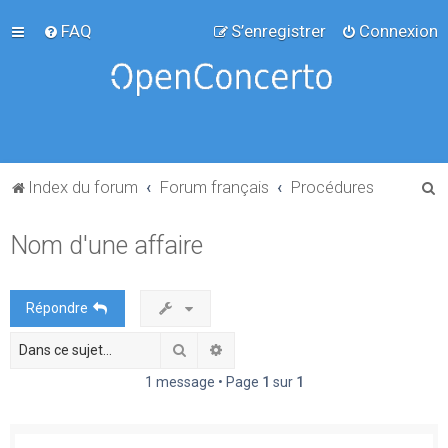
FAQ
S’enregistrer
Connexion
R
Index du forum
Forum français
Procédures
e
Nom d'une affaire
c
h
e
Répondre
r
Rechercher
Recherche avancée
c
h
1 message • Page
1
sur
1
e
r