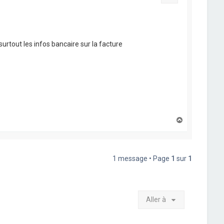
surtout les infos bancaire sur la facture
H
a
u
t
1 message • Page
1
sur
1
Aller à