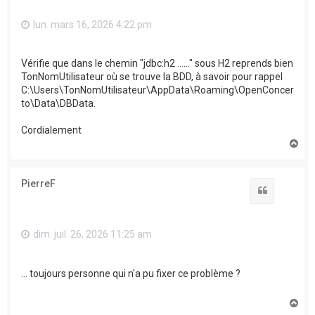
lun. mars 16, 2026 4:22 pm
Vérifie que dans le chemin "jdbc:h2 ......" sous H2 reprends bien
TonNomUtilisateur où se trouve la BDD, à savoir pour rappel
C:\Users\TonNomUtilisateur\AppData\Roaming\OpenConcer
to\Data\DBData.
Cordialement
H
a
u
t
PierreF
Citation
dim. juil. 26, 2026 11:25 am
... toujours personne qui n'a pu fixer ce problème ?
H
a