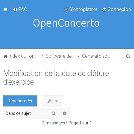
FAQ
S’enregistrer
Connexion
R
Index du forum
Software development
General discussion
e
Modification de la date de clôture
c
d'exercice
h
e
r
Répondre
c
Rechercher
Recherche avancée
h
e
3 messages • Page
1
sur
1
r