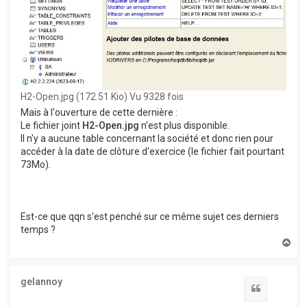
H2-Open.jpg (172.51 Kio) Vu 9328 fois
Mais à l'ouverture de cette dernière :
Le fichier joint
H2-Open.jpg
n’est plus disponible.
Il n'y a aucune table concernant la société et donc rien pour
accéder à la date de clôture d'exercice (le fichier fait pourtant
73Mo).
Est-ce que qqn s'est penché sur ce même sujet ces derniers
temps ?
H
a
u
t
gelannoy
Citation