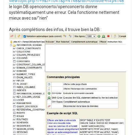
viewtopic.php?f=9&t=1041&p=4148&hilit=console+h#p4148
le login DB openconcerto/openconcerto donne
systématiquement une erreur. Cela fonctionne nettement
mieux avec sa/"rien"
Après complétions des infos, il trouve bien la DB :