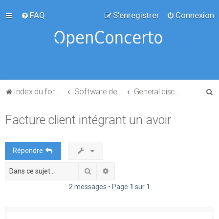
FAQ
S’enregistrer
Connexion
R
Index du forum
Software development
General discussion
e
Facture client intégrant un avoir
c
h
e
Répondre
r
Rechercher
Recherche avancée
c
h
2 messages • Page
1
sur
1
e
r