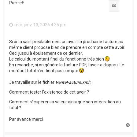
PierreF
Citation
mar. janv. 13, 2026 4:35 pm
Si on a saisi préalablement un avoir, la prochaine facture au
même client propose bien de prendre en compte cette avoir.
Ceci jusqu'à épuisement de ce dernier.
Le calcul du montant final du fonctionne très bien
En revanche, si on génère la facture PDF, l'avoir a disparu. Le
montant total n'en tient pas compte
Je travaille sur le fichier
VenteFacture.xml
:
Comment tester l'existence de cet avoir ?
Comment récupérer sa valeur ainsi que son intégration au
total ?
Par avance merci
H
a
u