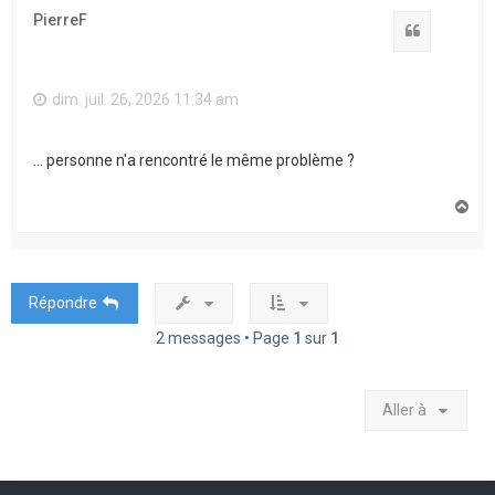
t
PierreF
Citation
dim. juil. 26, 2026 11:34 am
... personne n'a rencontré le même problème ?
H
a
u
t
Répondre
2 messages • Page
1
sur
1
Aller à