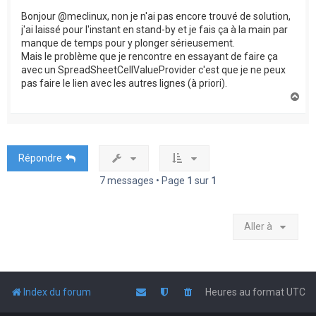
Bonjour @meclinux, non je n'ai pas encore trouvé de solution,
j'ai laissé pour l'instant en stand-by et je fais ça à la main par
manque de temps pour y plonger sérieusement.
Mais le problème que je rencontre en essayant de faire ça
avec un SpreadSheetCellValueProvider c'est que je ne peux
pas faire le lien avec les autres lignes (à priori).
H
a
u
t
Répondre
7 messages • Page
1
sur
1
Aller à
Index du forum
Heures au format
UTC