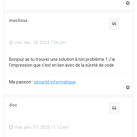
H
a
u
t
meclinux
Citation
mer. déc. 18, 2024 7:56 pm
Bonjour as tu trouver une solution à ton problème ? J'ai
l'impression que c'est en lien avec de la sûreté de code
Ma passion :
sécurité informatique
H
a
u
t
doc
Citation
mar. janv. 07, 2025 11:12 am