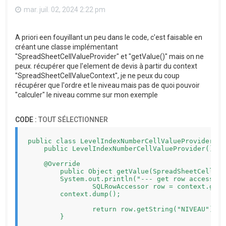
mar. juil. 02, 2024 2:22 pm
A priori een fouyillant un peu dans le code, c'est faisable en
créant une classe implémentant
"SpreadSheetCellValueProvider" et "getValue()" mais on ne
peux. récupérer que l'element de devis à partir du context
"SpreadSheetCellValueContext", je ne peux du coup
récupérer que l'ordre et le niveau mais pas de quoi pouvoir
"calculer" le niveau comme sur mon exemple
CODE :
TOUT SÉLECTIONNER
public class LevelIndexNumberCellValueProvider im
    public LevelIndexNumberCellValueProvider() {}

    @Override

	public Object getValue(SpreadSheetCellValueContext context) {

        System.out.println("--- get row accessor")
		SQLRowAccessor row = context.getRow();

        context.dump();

		return row.getString("NIVEAU");

	}
