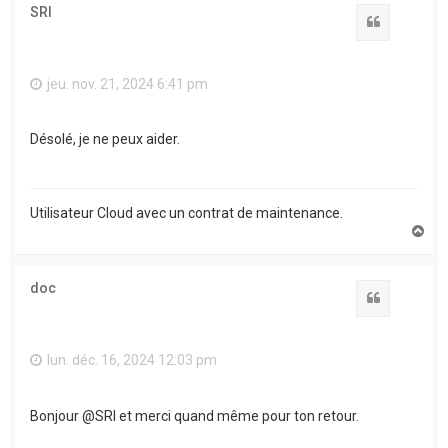
t
SRI
Citation
jeu. nov. 21, 2024 6:41 pm
Désolé, je ne peux aider.
Utilisateur Cloud avec un contrat de maintenance.
H
a
u
t
doc
Citation
lun. déc. 16, 2024 12:03 pm
Bonjour @SRI et merci quand même pour ton retour.