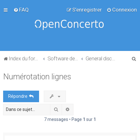
FAQ
S’enregistrer
Connexion
R
Index du forum
Software development
General discussion
e
Numérotation lignes
c
h
e
Répondre
r
Rechercher
Recherche avancée
c
h
7 messages • Page
1
sur
1
e
r