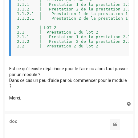
1.1.1    |   Prestation 1 de la prestation 1.1   
1.1.2    |   Prestation 2 de la prestation 1.1   
1.1.2.1  |    Prestation 1 de la prestation 1.1.2
1.1.2.1  |    Prestation 2 de la prestation 1.1.2
2        | LOT 2                                 
2.1      |  Prestation 1 du lot 2                
2.1.1    |   Prestation 1 de la prestation 2.1   
2.1.2    |   Prestation 2 de la prestation 2.1   
2.2      |  Prestation 2 du lot 2                
TOTAL DEVIS                                      
Est ce qu'il existe déjà chose pour le faire ou alors faut passer
-------------------------------------------------
par un module ?
Dans ce cas un peu d'aide par où commencer pour le module
?
Merci.
H
a
u
t
doc
Citation