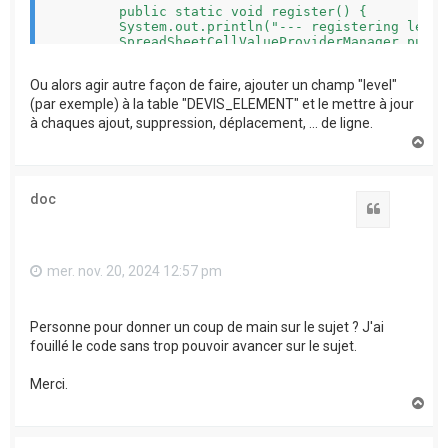
	public static void register() {

        System.out.println("--- registering level
        SpreadSheetCellValueProviderManager.put("
	}

}

Ou alors agir autre façon de faire, ajouter un champ "level"
(par exemple) à la table "DEVIS_ELEMENT" et le mettre à jour
à chaques ajout, suppression, déplacement, ... de ligne.
H
a
u
t
doc
Citation
mer. nov. 20, 2024 12:57 pm
Personne pour donner un coup de main sur le sujet ? J'ai
fouillé le code sans trop pouvoir avancer sur le sujet.
Merci.
H
a
u