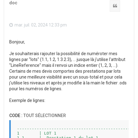
doc
Citation
mar. juil. 02, 2024 12:33 pm
Bonjour,
Je souhaiterais rajouter la possibilité de numéroter mes
lignes par "lots" (1.1, 1.2, 1.3.2.3), ... jusque là j'utilise l'attribut
"LineReference" mais il renvoi un indice entier (1, 2, 3, ...).
Certains de mes devis comportes des prestations par lots
pour une meilleure visibilité avec un sous-total et pour cela
j'utilise les niveaux et après je modifie à la main le fichier .ods
pour les numéros de lignes.
Exemple de lignes:
CODE :
TOUT SÉLECTIONNER
-------------------------------------------------
1        | LOT 1                                 
1.1      |  Prestation 1 du lot 1                