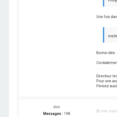
Une fois dans
mettr
Bonne idée...
Cordialemen
Directeur t
Pour une as
Pensez aussi 
doc
mer. mars
Messages :
198