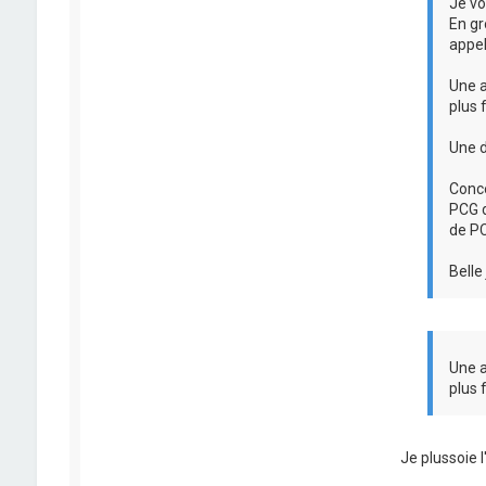
Je vo
En gr
appel
Une a
plus 
Une d
Conce
PCG d
de PC
Belle
Une a
plus 
Je plussoie l