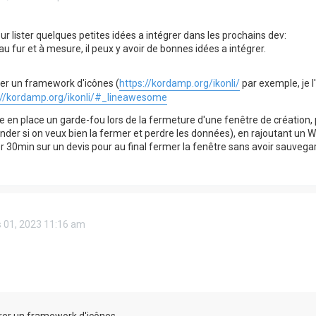
ur lister quelques petites idées a intégrer dans les prochains dev:
u fur et à mesure, il peux y avoir de bonnes idées a intégrer.
rer un framework d'icônes (
https://kordamp.org/ikonli/
par exemple, je l
://kordamp.org/ikonli/#_lineawesome
e en place un garde-fou lors de la fermeture d'une fenêtre de création,
der si on veux bien la fermer et perdre les données), en rajoutant un 
 30min sur un devis pour au final fermer la fenêtre sans avoir sauvegard
 01, 2023 11:16 am
rer un framework d'icônes