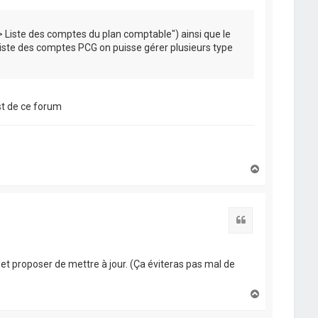
-> Liste des comptes du plan comptable") ainsi que le
, liste des comptes PCG on puisse gérer plusieurs type
st de ce forum
H
a
u
t
Citation
ée et proposer de mettre à jour. (Ça éviteras pas mal de
H
a
u