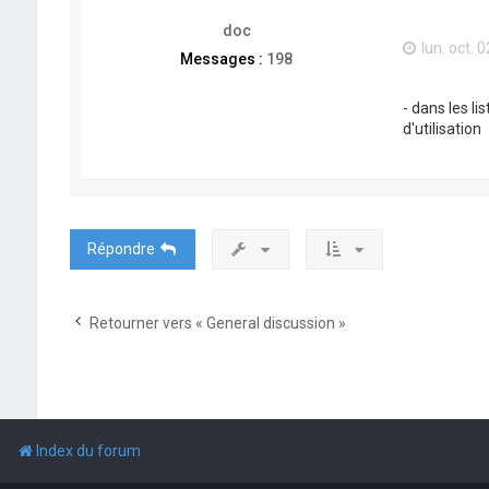
doc
lun. oct. 
Messages :
198
- dans les li
d'utilisation
Répondre
Retourner vers « General discussion »
Index du forum