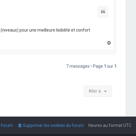
t
Citation
s (niveaux) pour une meilleure lisibilité et confort
H
a
u
t
7 messages • Page
1
sur
1
Aller à
u forum
Supprimer les cookies du forum
Heures au format
UTC