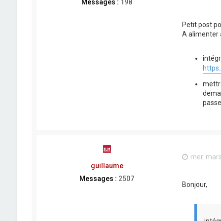
Messages :
198
Petit post po
A alimenter a
intég
https
mettr
deman
passer
mer. mars
guillaume
Messages :
2507
Bonjour,
intég