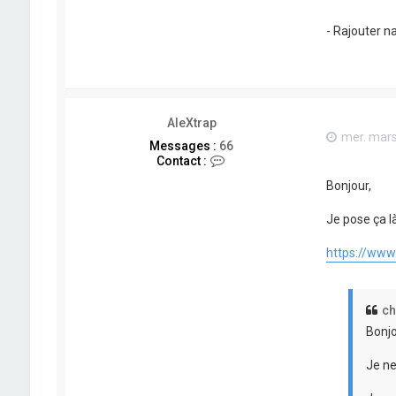
- Rajouter n
AleXtrap
mer. mars
Messages :
66
C
Contact :
o
Bonjour,
n
t
a
Je pose ça là
c
t
https://www
e
r
A
l
ch
e
X
Bonjo
t
r
Je ne
a
p