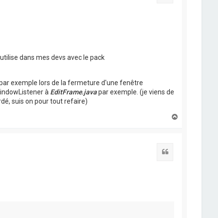
'utilise dans mes devs avec le pack
 par exemple lors de la fermeture d'une fenêtre
WindowListener à
EditFrame.java
par exemple. (je viens de
é, suis on pour tout refaire)
H
a
u
t
Citation