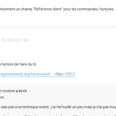
ativement un champ "Référence client" pour les commandes, factures, ..
 15, 2023 2:51 pm
 histoire de faire du tri
.openconcerto.org/forum/post ... =8&p=12912
rishablet
a écrit :
↑
ur,
 sais pas si la technique existe , j'ai farfouillé un peu mais je n'ai pas tro