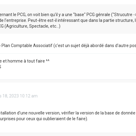
rnant le PCG, on voit bien qu'il y a une "base" PCG génrale ("Strucutre 
e l'entreprise. Peut-être est-il intéressant que dans la partie structure
G (Agriculture, Spectacle, etc...)
le Plan Comptable Associatif (c'est un sujet déjà abordé dans d'autre po
te et homme à tout faire ^^
S
 18, 2023 10:12 am
nstallation d'une nouvelle version, vérifier la version de la base de donn
rprises pour ceux qui oublieraient de le faire).