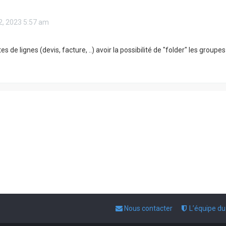
02, 2023 5:57 am
stes de lignes (devis, facture, ..) avoir la possibilité de "folder" les groupe
Nous contacter
L’équipe d