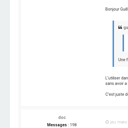
Bonjour Guil
gu
Une f
L'utiliser d
sans avoir a
C'est juste 
doc
jeu. mars
Messages :
198