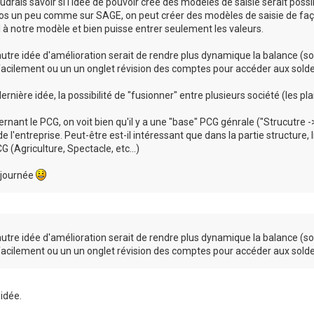
udrais savoir si l'idee de pouvoir crée des modèles de saisie serait possi
os un peu comme sur SAGE, on peut créer des modèles de saisie de façon 
 à notre modèle et bien puisse entrer seulement les valeurs.
utre idée d'amélioration serait de rendre plus dynamique la balance (so
facilement ou un un onglet révision des comptes pour accéder aux sol
ernière idée, la possibilité de "fusionner" entre plusieurs société (les 
rnant le PCG, on voit bien qu'il y a une "base" PCG génrale ("Strucutre 
e l'entreprise. Peut-être est-il intéressant que dans la partie structure
G (Agriculture, Spectacle, etc...)
 journée
utre idée d'amélioration serait de rendre plus dynamique la balance (so
facilement ou un un onglet révision des comptes pour accéder aux sol
'idée.