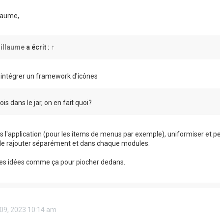
laume,
illaume
a écrit :
↑
intégrer un framework d'icônes
ois dans le jar, on en fait quoi?
ans l'application (pour les items de menus par exemple), uniformiser et p
 le rajouter séparément et dans chaque modules.
des idées comme ça pour piocher dedans.
 09, 2023 10:14 am