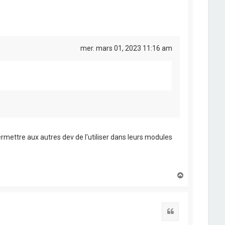
mer. mars 01, 2023 11:16 am
ermettre aux autres dev de l'utiliser dans leurs modules
H
a
u
t
Citation