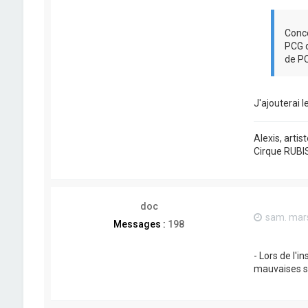
Conce
PCG d
de PC
J'ajouterai 
Alexis, artis
Cirque RUBI
doc
sam. mars
Messages :
198
- Lors de l'i
mauvaises su