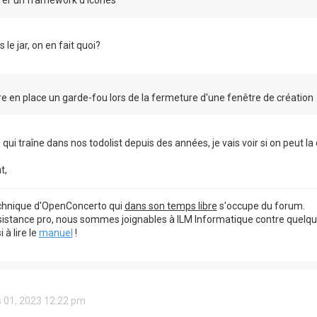
 le jar, on en fait quoi?
e en place un garde-fou lors de la fermeture d'une fenêtre de création
 qui traîne dans nos todolist depuis des années, je vais voir si on peut la
t,
echnique d'OpenConcerto qui
dans son temps libre
s'occupe du forum.
sistance pro, nous sommes joignables à ILM Informatique contre quelq
à lire le
manuel
!
 01, 2023 12:22 pm