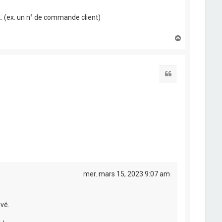
. (ex. un n° de commande client)
H
a
u
t
Citation
mer. mars 15, 2023 9:07 am
uvé.