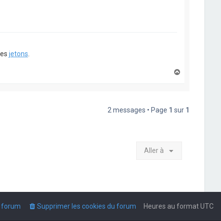
ues
jetons
.
H
a
u
t
2 messages • Page
1
sur
1
Aller à
u forum
Supprimer les cookies du forum
Heures au format
UTC