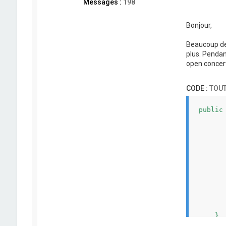
Messages :
198
Bonjour,
Beaucoup de
plus. Pendan
open concert
CODE :
TOUT
public
      
      
      
      
      
      
      
      
      
      
      
      
       
    }

}