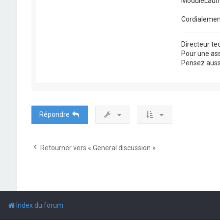
ModuleLaunc
Cordialemen
Directeur t
Pour une as
Pensez aussi 
Répondre
Retourner vers « General discussion »
Index du forum