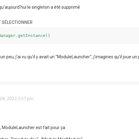
 qu'aujourd'hui le singleton a été supprimé
 SÉLECTIONNER
Manager.getInstance()
t un peu, j'ai vu qu'il y avait un "ModuleLauncher", j'imagines qu'il joue u
 08, 2023 3:07 pm
t, ModuleLauncher est fait pour ça.