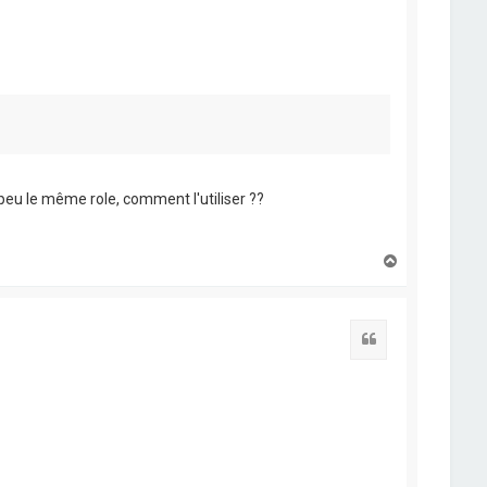
n peu le même role, comment l'utiliser ??
H
a
u
t
Citation