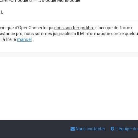
her -Dmodule.dir="../Module MonModule"
t,
echnique d'OpenConcerto qui
dans son temps libre
s'occupe du forum.
sistance pro, nous sommes joignables à ILM Informatique contre quelq
à lire le
manuel
!
Nous contacter
L’équipe d