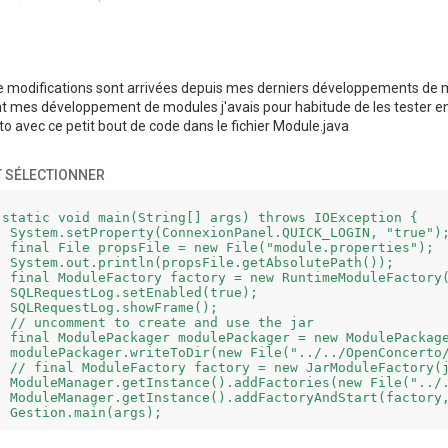
 modifications sont arrivées depuis mes derniers développements de m
t mes développement de modules j'avais pour habitude de les tester en u
o avec ce petit bout de code dans le fichier Module.java
 SÉLECTIONNER
 static void main(String[] args) throws IOException {

  System.setProperty(ConnexionPanel.QUICK_LOGIN, "true");
  final File propsFile = new File("module.properties");

  System.out.println(propsFile.getAbsolutePath());

  final ModuleFactory factory = new RuntimeModuleFactory(
  SQLRequestLog.setEnabled(true);

  SQLRequestLog.showFrame();

  // uncomment to create and use the jar

  final ModulePackager modulePackager = new ModulePackage
  modulePackager.writeToDir(new File("../../OpenConcerto/
  // final ModuleFactory factory = new JarModuleFactory(j
  ModuleManager.getInstance().addFactories(new File("../.
  ModuleManager.getInstance().addFactoryAndStart(factory,
 Gestion.main(args);
