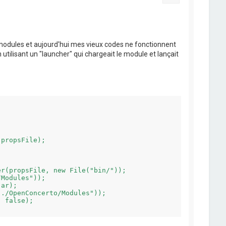
odules et aujourd'hui mes vieux codes ne fonctionnent
tilisant un "launcher" qui chargeait le module et lançait


propsFile);

r(propsFile, new File("bin/"));

Modules"));

ar);

./OpenConcerto/Modules"));

 false);
