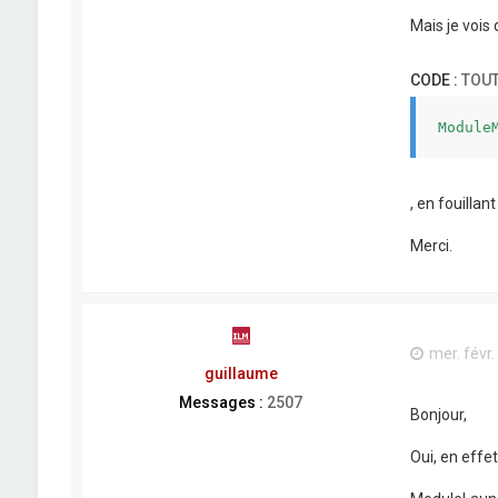
Mais je vois
CODE :
TOUT
Module
, en fouillan
Merci.
mer. févr.
guillaume
Messages :
2507
Bonjour,
Oui, en effe