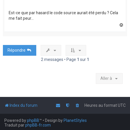
Est-ce que par hasard le code source aurait été perdu ? Cela
me fait peur...
H
a
u
t
Répondre
2 messages • Page
1
sur
1
Aller à
Index du forum
Heures au format
UTC
Powered by
phpBB
™
• Design by
PlanetStyles
Traduit par
phpBB-fr.com