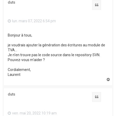
duts
Citation
lun. mars 07, 2022 6:54 pm
Bonjour à tous,
je voudrais ajouter la génération des écritures au module de
TVA...
Je n'en trouve pas le code source dans le repository SVN.
Pouvez-vous m'aider ?
Cordialement,
Laurent
H
a
u
t
duts
Citation
ven. mai 20, 2022 10:19 am