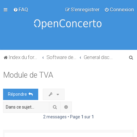
FAQ
S’enregistrer
Connexion
R
Index du forum
Software development
General discussion
e
Module de TVA
c
h
e
Répondre
r
Rechercher
Recherche avancée
c
h
2 messages • Page
1
sur
1
e
r