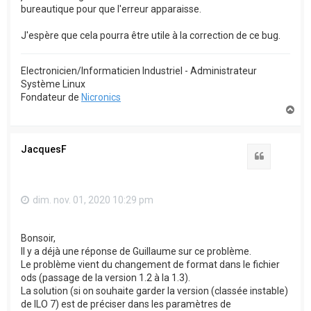
bureautique pour que l'erreur apparaisse.
J'espère que cela pourra être utile à la correction de ce bug.
Electronicien/Informaticien Industriel - Administrateur
Système Linux
Fondateur de
Nicronics
H
a
u
t
JacquesF
Citation
dim. nov. 01, 2020 10:29 pm
Bonsoir,
Il y a déjà une réponse de Guillaume sur ce problème.
Le problème vient du changement de format dans le fichier
ods (passage de la version 1.2 à la 1.3).
La solution (si on souhaite garder la version (classée instable)
de lLO 7) est de préciser dans les paramètres de