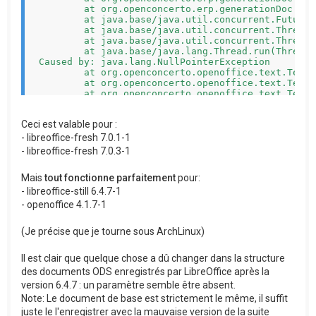
	at org.openconcerto.erp.generationDoc.AbstractSheetXml$1.call(AbstractSheetXml.java:1)

	at java.base/java.util.concurrent.FutureTask.run(FutureTask.java:264)

	at java.base/java.util.concurrent.ThreadPoolExecutor.runWorker(ThreadPoolExecutor.java:1130)

	at java.base/java.util.concurrent.ThreadPoolExecutor$Worker.run(ThreadPoolExecutor.java:630)

	at java.base/java.lang.Thread.run(Thread.java:832)

Caused by: java.lang.NullPointerException

	at org.openconcerto.openoffice.text.TextNode.getCharacterContent(TextNode.java:164)

	at org.openconcerto.openoffice.text.TextNode.getChildrenCharacterContent(TextNode.java:94)

	at org.openconcerto.openoffice.text.TextNode.getChildrenCharacterContent(TextNode.java:82)

	at org.openconcerto.openoffice.spreadsheet.Cell.getTextValue(Cell.java:225)

	at org.openconcerto.openoffice.spreadsheet.Cell.getTextValue(Cell.java:221)

Ceci est valable pour :
	at org.openconcerto.openoffice.spreadsheet.Cell.getTextValue(Cell.java:207)

	at org.openconcerto.openoffice.spreadsheet.Cell.getValue(Cell.java:168)

- libreoffice-fresh 7.0.1-1
	at org.openconcerto.openoffice.spreadsheet.CellStyle$1.evaluateConditions(CellStyle.java:78)

- libreoffice-fresh 7.0.3-1
	at org.openconcerto.openoffice.StyleDesc.findStyle(StyleDesc.java:249)

	at org.openconcerto.openoffice.StyleDesc.findStyleForNode(StyleDesc.java:228)

Mais
tout fonctionne parfaitement
pour:
	at org.openconcerto.openoffice.StyledNode.getStyle(StyledNode.java:105)

	at org.openconcerto.openoffice.StyledNode.getStyle(StyledNode.java:97)

- libreoffice-still 6.4.7-1
	at org.openconcerto.openoffice.StyledNode.getStyle(StyledNode.java:92)

- openoffice 4.1.7-1
	at org.openconcerto.openoffice.spreadsheet.MutableCell.getDataStyleAndValue(MutableCell.java:287)

	at org.openconcerto.openoffice.spreadsheet.MutableCell.format(MutableCell.java:263)

(Je précise que je tourne sous ArchLinux)
	at org.openconcerto.openoffice.spreadsheet.MutableCell.setValue(MutableCell.java:210)

	at org.openconcerto.openoffice.spreadsheet.MutableCell.setValue(MutableCell.java:194)

	at org.openconcerto.openoffice.spreadsheet.MutableCell.setValue(MutableCell.java:171)

Il est clair que quelque chose a dû changer dans la structure
	at org.openconcerto.erp.generationDoc.OOgenerationXML.setCellValue(OOgenerationXML.java:931)

des documents ODS enregistrés par LibreOffice après la
	at org.openconcerto.erp.generationDoc.OOgenerationXML.fill(OOgenerationXML.java:899)

	at org.openconcerto.erp.generationDoc.OOgenerationXML.parseElementsXML(OOgenerationXML.java:798)

version 6.4.7 : un paramètre semble être absent.
	at org.openconcerto.erp.generationDoc.OOgenerationXML.createDocument(OOgenerationXML.java:187)

Note: Le document de base est strictement le même, il suffit
juste le l'enregistrer avec la mauvaise version de la suite