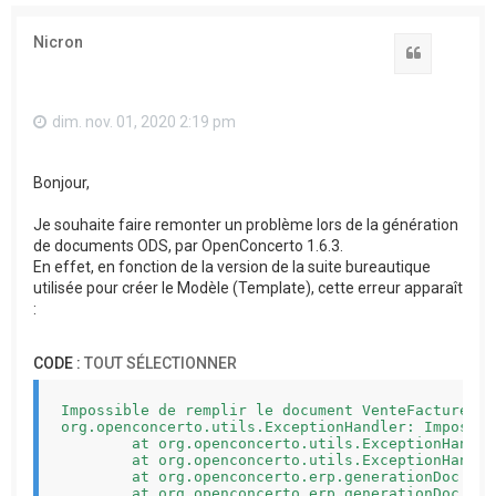
Nicron
Citation
dim. nov. 01, 2020 2:19 pm
Bonjour,
Je souhaite faire remonter un problème lors de la génération
de documents ODS, par OpenConcerto 1.6.3.
En effet, en fonction de la version de la suite bureautique
utilisée pour créer le Modèle (Template), cette erreur apparaît
:
CODE :
TOUT SÉLECTIONNER
Impossible de remplir le document VenteFacture 

org.openconcerto.utils.ExceptionHandler: Impossib
	at org.openconcerto.utils.ExceptionHandler.handle(ExceptionHandler.java:144)

	at org.openconcerto.utils.ExceptionHandler.handle(ExceptionHandler.java:151)

	at org.openconcerto.erp.generationDoc.OOgenerationXML.createDocument(OOgenerationXML.java:197)

	at org.openconcerto.erp.generationDoc.AbstractSheetXml$1.call(AbstractSheetXml.java:66)
