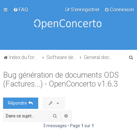
FAQ
S’enregistrer
Connexion
R
Index du forum
Software development
General discussion
e
Bug génération de documents ODS
c
(Factures...) - OpenConcerto v1.6.3
h
e
r
Répondre
c
Rechercher
Recherche avancée
h
e
3 messages • Page
1
sur
1
r