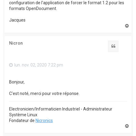
configuration de l'application de forcer le format 1.2 pour les
formats OpenDocument.
Jacques
H
a
u
t
Nicron
Citation
lun. nov. 02, 2020 7:22 pm
Bonjour,
C'est noté, merci pour votre réponse.
Electronicien/Informaticien Industriel - Administrateur
Système Linux
Fondateur de
Nicronics
H
a
u