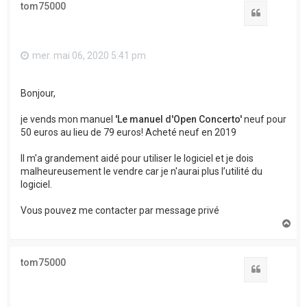
tom75000
Citation
mer. mai 06, 2020 5:41 pm
Bonjour,
je vends mon manuel
'Le manuel d'Open Concerto'
neuf pour
50 euros au lieu de 79 euros! Acheté neuf en 2019
Il m'a grandement aidé pour utiliser le logiciel et je dois
malheureusement le vendre car je n'aurai plus l’utilité du
logiciel.
Vous pouvez me contacter par message privé
H
a
u
t
tom75000
Citation