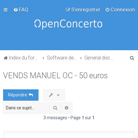
FAQ
S’enregistrer
Connexion
R
Index du forum
Software development
General discussion
e
VENDS MANUEL OC - 50 euros
c
h
e
Répondre
r
Rechercher
Recherche avancée
c
h
3 messages • Page
1
sur
1
e
r