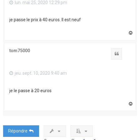
lun. mai 25, 2020 12:29 pm
je passe le prix à 40 euros. Il est neuf
H
a
u
t
tom75000
Citation
jeu. sept. 10, 2020 9:40 am
je le passe à 20 euros
H
a
u
t
Répondre