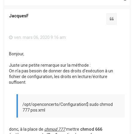
a
u
t
JacquesF
Citation
ven. mars 06, 2020 9:16 am
Bonjour,
Juste une petite remarque sur la méthode :
On n'a pas besoin de donner des droits d'exécution à un
fichier de configuration, les droits en lecture/écriture
suffisent.
/opt/openconcerto/Configuration$ sudo chmod
777 pos.xml
donc, à la place de
chmod 777
mettre
chmod 666