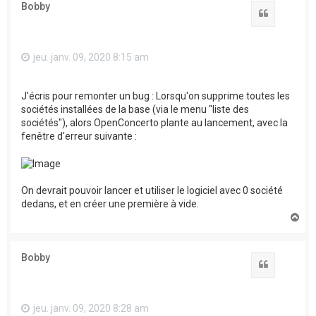
Bobby
Citation
jeu. janv. 09, 2020 8:15 am
J'écris pour remonter un bug : Lorsqu'on supprime toutes les
sociétés installées de la base (via le menu "liste des
sociétés"), alors OpenConcerto plante au lancement, avec la
fenêtre d'erreur suivante :
On devrait pouvoir lancer et utiliser le logiciel avec 0 société
dedans, et en créer une première à vide.
H
a
u
t
Bobby
Citation
jeu. janv. 09, 2020 8:28 am