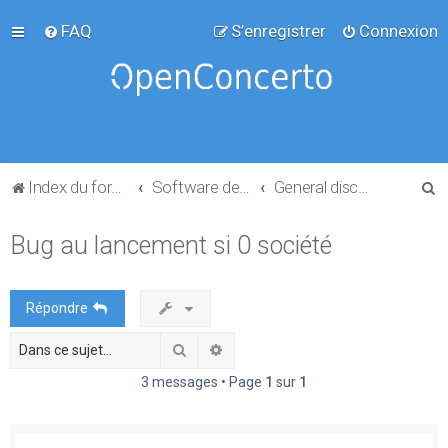
FAQ
S’enregistrer
Connexion
R
Index du forum
Software development
General discussion
e
Bug au lancement si 0 société
c
h
e
Répondre
r
Rechercher
Recherche avancée
c
h
3 messages • Page
1
sur
1
e
r