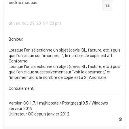
cedric.maupas
Citation
ven. nov. 29, 2019 4:23 pm
Bonjour,
Lorsque l'on sélectionne un objet (devis, BL, facture, etc. ) puis
que l'on clique sur "imprimer...", le nombre de copie est à 1 :
Conforme
Lorsque l'on sélectionne un objet (devis, BL, facture, etc. ) puis
que l'on clique successivement sur "voir le document," et
"imprimer" alors le nombre de copie est à 2 : Anomalie
Cordialement,
Version OC 1.7.1 multiposte / Postgresql 9.5 / Windows
serveur 2019
Utilisateur OC depuis janvier 2012
H
a
u