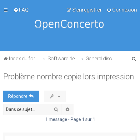
FAQ
S’enregistrer
Connexion
R
Index du forum
Software development
General discussion
e
Problème nombre copie lors impression
c
h
e
Répondre
r
Rechercher
Recherche avancée
c
h
1 message • Page
1
sur
1
e
r