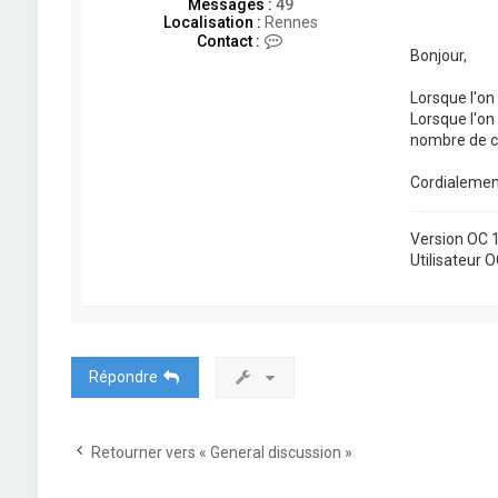
Messages :
49
Localisation :
Rennes
C
Contact :
Bonjour,
o
n
t
Lorsque l'on 
a
Lorsque l'on 
c
nombre de co
t
e
r
Cordialemen
c
e
d
Version OC 1
r
Utilisateur 
i
c
.
m
a
u
Répondre
p
a
s
Retourner vers « General discussion »