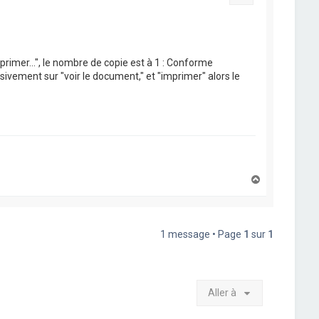
imprimer...", le nombre de copie est à 1 : Conforme
essivement sur "voir le document," et "imprimer" alors le
H
a
u
t
1 message • Page
1
sur
1
Aller à