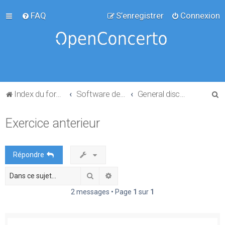
FAQ
S’enregistrer
Connexion
R
Index du forum
Software development
General discussion
e
Exercice anterieur
c
h
e
Répondre
r
Rechercher
Recherche avancée
c
h
2 messages • Page
1
sur
1
e
r