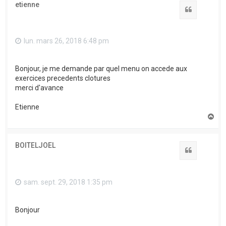
etienne
Citation
lun. mars 26, 2018 6:48 pm
Bonjour, je me demande par quel menu on accede aux
exercices precedents clotures
merci d'avance
Etienne
H
a
u
t
BOITELJOEL
Citation
sam. sept. 29, 2018 1:35 pm
Bonjour