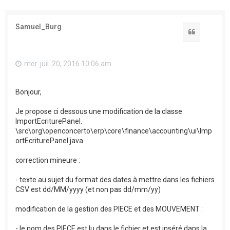
Samuel_Burg
Citation
mer. juil. 20, 2016 10:06 am
Bonjour,
Je propose ci dessous une modification de la classe
ImportEcriturePanel.
\src\org\openconcerto\erp\core\finance\accounting\ui\Imp
ortEcriturePanel.java
correction mineure :
- texte au sujet du format des dates à mettre dans les fichiers
CSV est dd/MM/yyyy (et non pas dd/mm/yy)
modification de la gestion des PIECE et des MOUVEMENT :
- le nom des PIECE est lu dans le fichier et est inséré dans la