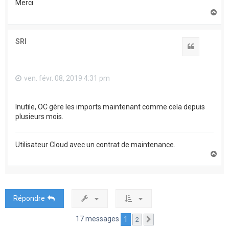
Merci
H
a
u
t
SRI
Citation
ven. févr. 08, 2019 4:31 pm
Inutile, OC gère les imports maintenant comme cela depuis
plusieurs mois.
Utilisateur Cloud avec un contrat de maintenance.
H
a
u
t
Répondre
17 messages
1
2
Suivante