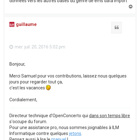
données vers les autres bases du genre de ems data import
H
a
u
t
guillaume
Citation
mer. juil. 20, 2016 5:02 pm
Bonjour,
Merci Samuel pour vos contributions, laissez nous quelques
jours pour regarder tout ça,
c'est les vacances
Cordialement,
Directeur technique d'OpenConcerto qui
dans son temps libre
s'occupe du forum.
Pour une assistance pro, nous sommes joignables à ILM
Informatique contre quelques
jetons
.
Pensez aussi à lire le
manuel
!