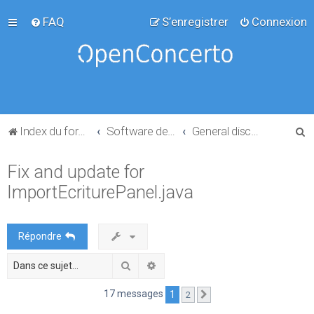
FAQ
S’enregistrer
Connexion
R
Index du forum
Software development
General discussion
e
Fix and update for
c
ImportEcriturePanel.java
h
e
r
Répondre
c
Rechercher
Recherche avancée
h
e
17 messages
1
2
Suivante
r