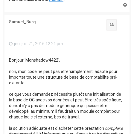
H
a
u
t
Samuel_Burg
Citation
jeu. juil. 21, 2016 12:21 pm
Bonjour 'Monshadow4422',
non, mon code ne peut pas être 'simplement' adapté pour
importer toute une structure de base de comptabilité pré-
exitante.
ce que vous demandez nécessite plutôt une initialisation de
la base de OC avec vos données et peut être très spécifique,
donc il n'y a pas de module générique qui puisse être
développé. au minimum il faudrait un module complet pour
chaque logiciel externe, bcp de travail.
la solution adéquate est d'acheter cette prestation
complexe
directement à ILM informatique ou d'avoir à votre disposition