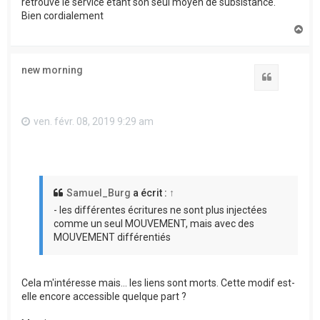
retrouve le service étant son seul moyen de subsistance.
Bien cordialement
H
a
u
t
new morning
Citation
ven. févr. 08, 2019 9:29 am
Samuel_Burg
a écrit :
↑
- les différentes écritures ne sont plus injectées
comme un seul MOUVEMENT, mais avec des
MOUVEMENT différentiés
Cela m'intéresse mais... les liens sont morts. Cette modif est-
elle encore accessible quelque part ?