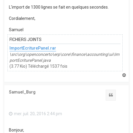
L'import de 1300 lignes se fait en quelques secondes.
Cordialement,
Samuel
FICHIERS JOINTS
ImportEcriturePanel.rar
\src\org\openconcerto\erp\core\finance\accounting\ui\Im
portEcriturePanel.java
(3.77 Kio) Téléchargé 1537 fois
H
a
u
t
Samuel_Burg
Citation
mer. juil. 20, 2016 2:44 pm
Bonjour,