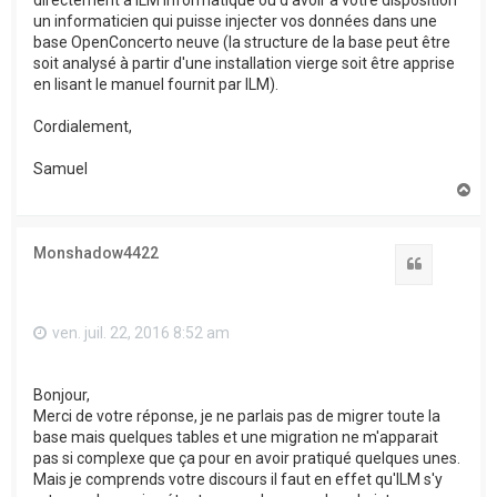
un informaticien qui puisse injecter vos données dans une
base OpenConcerto neuve (la structure de la base peut être
soit analysé à partir d'une installation vierge soit être apprise
en lisant le manuel fournit par ILM).
Cordialement,
Samuel
H
a
u
t
Monshadow4422
Citation
ven. juil. 22, 2016 8:52 am
Bonjour,
Merci de votre réponse, je ne parlais pas de migrer toute la
base mais quelques tables et une migration ne m'apparait
pas si complexe que ça pour en avoir pratiqué quelques unes.
Mais je comprends votre discours il faut en effet qu'ILM s'y