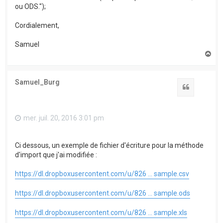
ou ODS.");
Cordialement,
Samuel
H
a
u
t
Samuel_Burg
Citation
mer. juil. 20, 2016 3:01 pm
Ci dessous, un exemple de fichier d'écriture pour la méthode
d'import que j'ai modifiée :
https://dl.dropboxusercontent.com/u/826 ... sample.csv
https://dl.dropboxusercontent.com/u/826 ... sample.ods
https://dl.dropboxusercontent.com/u/826 ... sample.xls