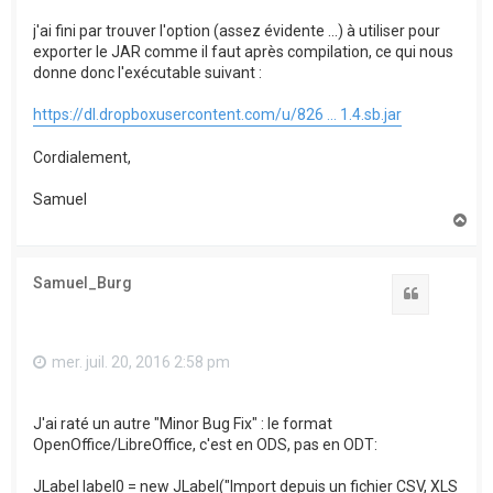
j'ai fini par trouver l'option (assez évidente ...) à utiliser pour
exporter le JAR comme il faut après compilation, ce qui nous
donne donc l'exécutable suivant :
https://dl.dropboxusercontent.com/u/826 ... 1.4.sb.jar
Cordialement,
Samuel
H
a
u
t
Samuel_Burg
Citation
mer. juil. 20, 2016 2:58 pm
J'ai raté un autre "Minor Bug Fix" : le format
OpenOffice/LibreOffice, c'est en ODS, pas en ODT:
JLabel label0 = new JLabel("Import depuis un fichier CSV, XLS