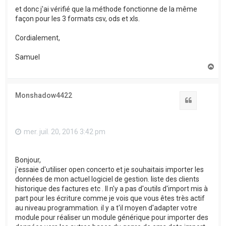
et donc j'ai vérifié que la méthode fonctionne de la même
façon pour les 3 formats csv, ods et xls.
Cordialement,
Samuel
H
a
u
t
Monshadow4422
Citation
mer. juil. 20, 2016 3:42 pm
Bonjour,
j'essaie d'utiliser open concerto et je souhaitais importer les
données de mon actuel logiciel de gestion. liste des clients
historique des factures etc . Il n'y a pas d'outils d'import mis à
part pour les écriture comme je vois que vous êtes très actif
au niveau programmation. il y a t'il moyen d'adapter votre
module pour réaliser un module générique pour importer des