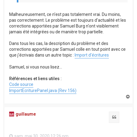
Malheureusement, ce n'est pas totalement vrai. Du moins,
pas correctement. Le problème est toujours d'actualité et les
corrections apportées par Samuel Burg n'ont visiblement
jamais été intégrées ou de manière trop partielle.
Dans tous les cas, la description du problème et des
corrections apportées par Samuel colle en tout point avec ce
que j'écrivais dans un autre topic :
Import d'écritures
Samuel, si vous nous lisez...
Références et liens utiles :
Code source
ImportEcriturePanel.java (Rev 156)
H
a
u
t
guillaume
Citation
sam. mai 30, 2020 12:26 pm