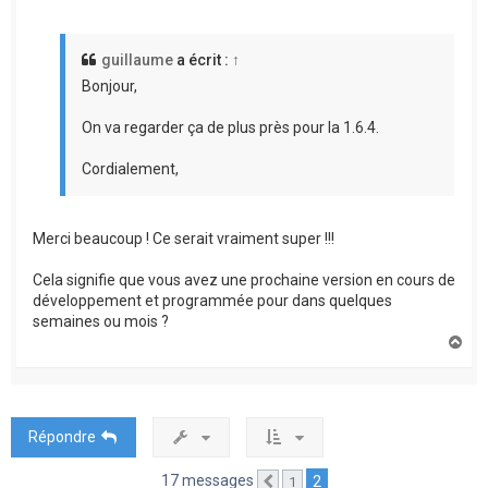
guillaume
a écrit :
↑
Bonjour,
On va regarder ça de plus près pour la 1.6.4.
Cordialement,
Merci beaucoup ! Ce serait vraiment super !!!
Cela signifie que vous avez une prochaine version en cours de
développement et programmée pour dans quelques
semaines ou mois ?
H
a
u
t
Répondre
17 messages
2
1
Précédente