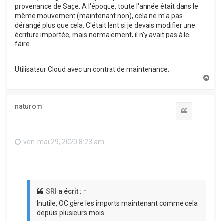
provenance de Sage. A l'époque, toute l'année était dans le
même mouvement (maintenant non), cela ne m'a pas
dérangé plus que cela. C'était lent si je devais modifier une
écriture importée, mais normalement, il n'y avait pas à le
faire.
Utilisateur Cloud avec un contrat de maintenance.
H
a
u
t
naturom
Citation
ven. mai 29, 2020 8:23 am
SRI
a écrit :
↑
Inutile, OC gère les imports maintenant comme cela
depuis plusieurs mois.