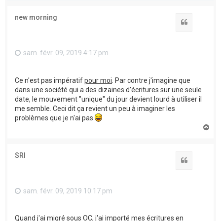
u
t
new morning
Citation
sam. févr. 09, 2019 4:17 pm
Ce n'est pas impératif
pour moi
. Par contre j'imagine que
dans une société qui a des dizaines d'écritures sur une seule
date, le mouvement "unique" du jour devient lourd à utiliser il
me semble. Ceci dit ça revient un peu à imaginer les
problèmes que je n'ai pas
H
a
u
t
SRI
Citation
sam. févr. 09, 2019 10:17 pm
Quand j'ai migré sous OC, j'ai importé mes écritures en