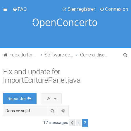
FAQ
S’enregistrer
Connexion
R
Index du forum
Software development
General discussion
e
Fix and update for
c
ImportEcriturePanel.java
h
e
r
Répondre
c
Rechercher
Recherche avancée
h
e
17 messages
2
1
Précédente
r