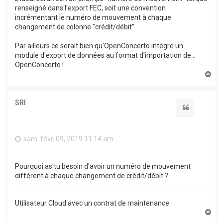
renseigné dans l'export FEC, soit une convention
incrémentant le numéro de mouvement à chaque
changement de colonne "crédit/débit".
Par ailleurs ce serait bien qu'OpenConcerto intègre un
module d'export de données au format d'importation de...
OpenConcerto !
H
a
u
t
SRI
Citation
sam. févr. 09, 2019 11:14 am
Pourquoi as tu besoin d'avoir un numéro de mouvement
différent à chaque changement de crédit/débit ?
Utilisateur Cloud avec un contrat de maintenance.
H
a