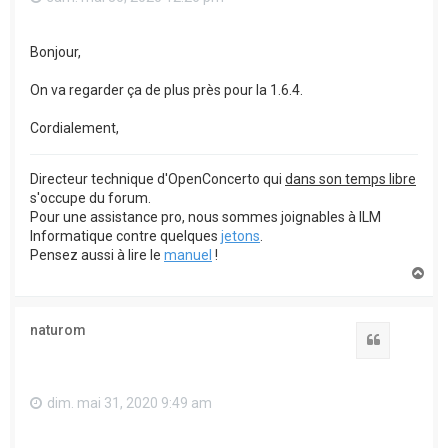
Bonjour,
On va regarder ça de plus près pour la 1.6.4.
Cordialement,
Directeur technique d'OpenConcerto qui
dans son temps libre
s'occupe du forum.
Pour une assistance pro, nous sommes joignables à ILM
Informatique contre quelques
jetons
.
Pensez aussi à lire le
manuel
!
H
a
u
t
naturom
Citation
dim. mai 31, 2020 9:49 am