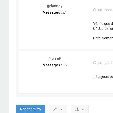
gelannoy
lun. mars
Messages :
21
Vérifie que d
C:\Users\T
Cordialemen
PierreF
dim. juil.
Messages :
16
... toujours 
Répondre