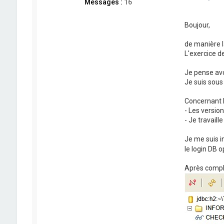
Messages :
16
Boujour,
de manière la
L'exercice d
Je pense avo
Je suis sous
Concernant l'
- Les versio
- Je travaill
Je me suis in
le login DB
Après complét