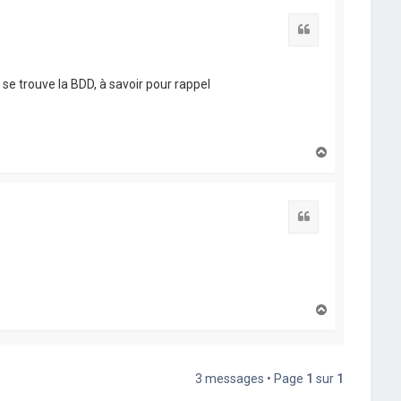
t
Citation
 se trouve la BDD, à savoir pour rappel
H
a
u
t
Citation
H
a
u
t
3 messages • Page
1
sur
1