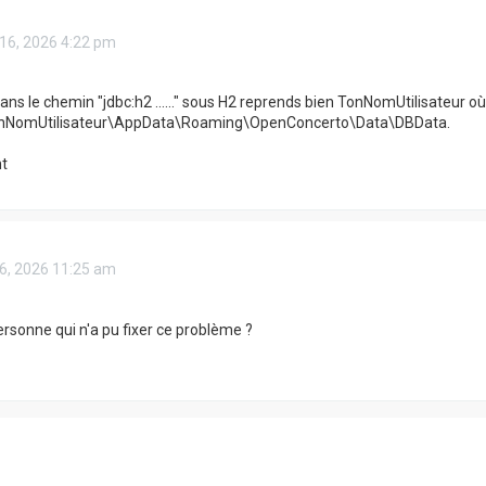
 16, 2026 4:22 pm
ans le chemin "jdbc:h2 ......" sous H2 reprends bien TonNomUtilisateur où
onNomUtilisateur\AppData\Roaming\OpenConcerto\Data\DBData.
t
 26, 2026 11:25 am
personne qui n'a pu fixer ce problème ?