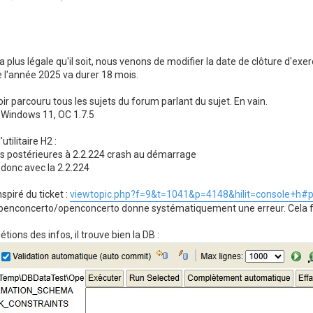
 plus légale qu'il soit, nous venons de modifier la date de clôture d'exer
e l'année 2025 va durer 18 mois.
ir parcouru tous les sujets du forum parlant du sujet. En vain.
 Windows 11, OC 1.7.5
utilitaire H2 :
ns postérieures à 2.2.224 crash au démarrage
e donc avec la 2.2.224
spiré du ticket :
viewtopic.php?f=9&t=1041&p=4148&hilit=console+h#
 openconcerto/openconcerto donne systématiquement une erreur. Cela f
ions des infos, il trouve bien la DB :