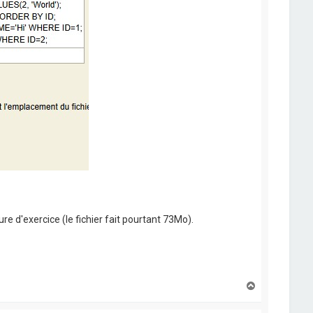
ure d'exercice (le fichier fait pourtant 73Mo).
H
a
u