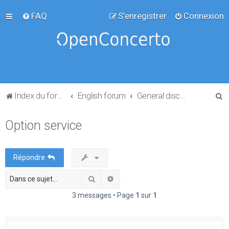
FAQ
S’enregistrer
Connexion
R
Index du forum
English forum
General discussion
e
Option service
c
h
e
Répondre
r
Rechercher
Recherche avancée
c
h
3 messages • Page
1
sur
1
e
r