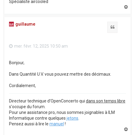
Spécialiste aircooled
H
a
u
t
guillaume
Citation
mer. févr. 12, 2025 10:50 am
Bonjour,
Dans Quantité U.V. vous pouvez mettre des décimaux.
Cordialement,
Directeur technique d'OpenConcerto qui
dans son temps libre
s'occupe du forum.
Pour une assistance pro, nous sommes joignables à ILM
Informatique contre quelques
jetons
.
Pensez aussi à lire le
manuel
!
H
a