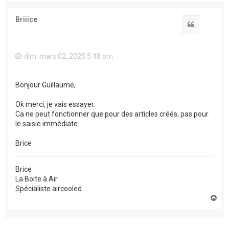
u
t
Briiice
Citation
dim. mars 02, 2025 5:48 pm
Bonjour Guillaume,
Ok merci, je vais essayer.
Ca ne peut fonctionner que pour des articles créés, pas pour
le saisie immédiate.
Brice
Brice
La Boite à Air
Spécialiste aircooled
H
a
u
t