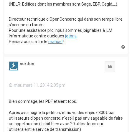
(NDLR: Edificas dont les membres sont Sage, EBP, Cegid,...)
Directeur technique d'OpenConcerto qui
dans son temps libre
s'occupe du forum.
Pour une assistance pro, nous sommes joignables à ILM
Informatique contre quelques
jetons
.
Pensez aussi à lire le
manuel
!
H
a
u
t
nordom
Citation
mar. mars 11, 2014 2:05 pm
Bien dommage, les PDF étaient tops.
Après avoir signé la pétition, et au vu des enjeux 300€ par
utilisateurs d'open concerto, n'est-il pas envisageable de faire
un appel au don (il doit bien avoir 20 utilisateurs qui
utiliseraient le service de transmission)