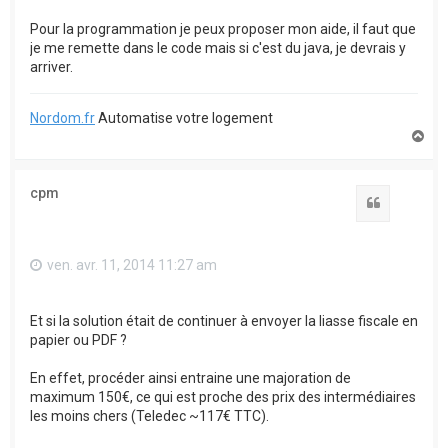
Pour la programmation je peux proposer mon aide, il faut que
je me remette dans le code mais si c'est du java, je devrais y
arriver.
Nordom.fr
Automatise votre logement
H
a
u
t
cpm
Citation
ven. avr. 11, 2014 11:27 am
Et si la solution était de continuer à envoyer la liasse fiscale en
papier ou PDF ?
En effet, procéder ainsi entraine une majoration de
maximum 150€, ce qui est proche des prix des intermédiaires
les moins chers (Teledec ~117€ TTC).