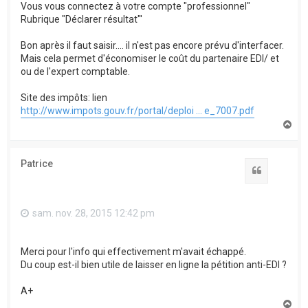
Vous vous connectez à votre compte "professionnel"
Rubrique "Déclarer résultat"'
Bon après il faut saisir.... il n'est pas encore prévu d'interfacer.
Mais cela permet d'économiser le coût du partenaire EDI/ et
ou de l'expert comptable.
Site des impôts: lien
http://www.impots.gouv.fr/portal/deploi ... e_7007.pdf
H
a
u
t
Patrice
Citation
sam. nov. 28, 2015 12:42 pm
Merci pour l'info qui effectivement m'avait échappé.
Du coup est-il bien utile de laisser en ligne la pétition anti-EDI ?
A+
H