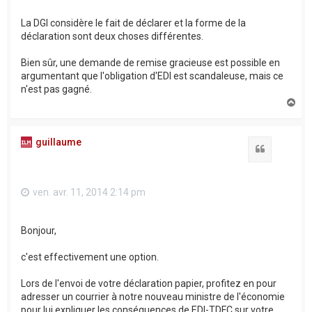
La DGI considère le fait de déclarer et la forme de la
déclaration sont deux choses différentes.
Bien sûr, une demande de remise gracieuse est possible en
argumentant que l'obligation d'EDI est scandaleuse, mais ce
n'est pas gagné.
H
a
u
t
guillaume
Citation
ven. avr. 11, 2014 2:14 pm
Bonjour,
c'est effectivement une option.
Lors de l'envoi de votre déclaration papier, profitez en pour
adresser un courrier à notre nouveau ministre de l'économie
pour lui expliquer les conséquences de EDI-TDFC sur votre