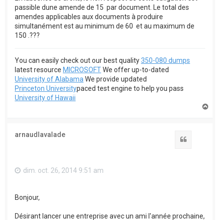
passible dune amende de 15  par document. Le total des
amendes applicables aux documents à produire
simultanément est au minimum de 60  et au maximum de
150 .???
You can easily check out our best quality
350-080 dumps
latest resource
MICROSOFT
We offer up-to-dated
University of Alabama
We provide updated
Princeton University
paced test engine to help you pass
University of Hawaii
H
a
u
t
arnaudlavalade
Citation
dim. oct. 26, 2014 9:51 am
Bonjour,
Désirant lancer une entreprise avec un ami l'année prochaine,