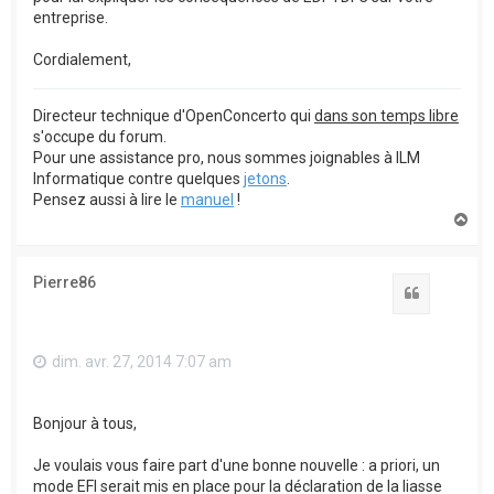
entreprise.
Cordialement,
Directeur technique d'OpenConcerto qui
dans son temps libre
s'occupe du forum.
Pour une assistance pro, nous sommes joignables à ILM
Informatique contre quelques
jetons
.
Pensez aussi à lire le
manuel
!
H
a
u
t
Pierre86
Citation
dim. avr. 27, 2014 7:07 am
Bonjour à tous,
Je voulais vous faire part d'une bonne nouvelle : a priori, un
mode EFI serait mis en place pour la déclaration de la liasse