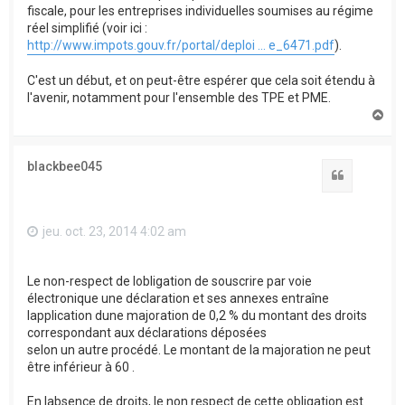
fiscale, pour les entreprises individuelles soumises au régime
réel simplifié (voir ici :
http://www.impots.gouv.fr/portal/deploi ... e_6471.pdf
).
C'est un début, et on peut-être espérer que cela soit étendu à
l'avenir, notamment pour l'ensemble des TPE et PME.
H
a
u
t
blackbee045
Citation
jeu. oct. 23, 2014 4:02 am
Le non-respect de lobligation de souscrire par voie
électronique une déclaration et ses annexes entraîne
lapplication dune majoration de 0,2 % du montant des droits
correspondant aux déclarations déposées
selon un autre procédé. Le montant de la majoration ne peut
être inférieur à 60 .
En labsence de droits, le non respect de cette obligation est