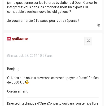
je me questionne sur les futures évolutions d'Open Concerto :
intègrerez-vous dans les prochains mois un export EDI
compatible avec les nouvelles obligations ?
Je vous remercie à l'avance pour votre réponse !
H
a
u
t
guillaume
Citation
mar. oct. 28, 2014 10:53 am
Bonjour,
Oui, dès que nous trouverons comment payer la "taxe" Edifica
de 6000 € ...
Cordialement,
Directeur technique d'OpenConcerto qui
dans son temps libre