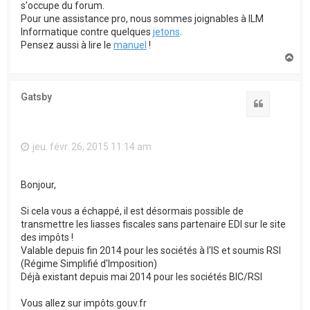
s'occupe du forum.
Pour une assistance pro, nous sommes joignables à ILM
Informatique contre quelques
jetons
.
Pensez aussi à lire le
manuel
!
H
a
u
t
Gatsby
Citation
jeu. févr. 26, 2015 11:14 am
Bonjour,
Si cela vous a échappé, il est désormais possible de
transmettre les liasses fiscales sans partenaire EDI sur le site
des impôts !
Valable depuis fin 2014 pour les sociétés à l'IS et soumis RSI
(Régime Simplifié d'Imposition)
Déjà existant depuis mai 2014 pour les sociétés BIC/RSI
Vous allez sur impôts.gouv.fr