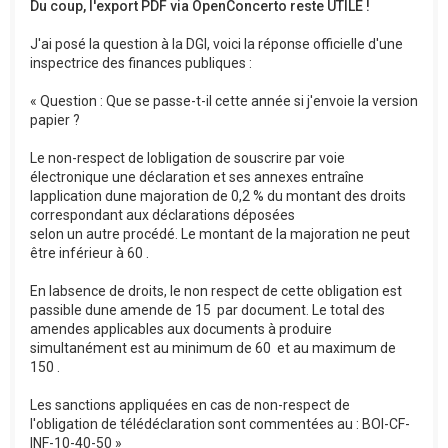
Du coup, l'export PDF via OpenConcerto reste UTILE !
J'ai posé la question à la DGI, voici la réponse officielle d'une
inspectrice des finances publiques :
« Question : Que se passe-t-il cette année si j'envoie la version
papier ?
Le non-respect de lobligation de souscrire par voie
électronique une déclaration et ses annexes entraîne
lapplication dune majoration de 0,2 % du montant des droits
correspondant aux déclarations déposées
selon un autre procédé. Le montant de la majoration ne peut
être inférieur à 60 .
En labsence de droits, le non respect de cette obligation est
passible dune amende de 15  par document. Le total des
amendes applicables aux documents à produire
simultanément est au minimum de 60  et au maximum de
150 .
Les sanctions appliquées en cas de non-respect de
l'obligation de télédéclaration sont commentées au : BOI-CF-
INF-10-40-50 »