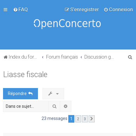
FAQ
S’enregistrer
Connexion
R
Index du forum
Forum français
Discussion générale
e
Liasse fiscale
c
h
e
Répondre
r
Rechercher
Recherche avancée
c
h
23 messages
1
2
3
Suivante
e
r