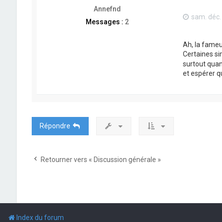
Annefnd
sam. déc.
Messages :
2
Ah, la fameu
Certaines si
surtout quand
et espérer qu
Répondre
Retourner vers « Discussion générale »
Index du forum