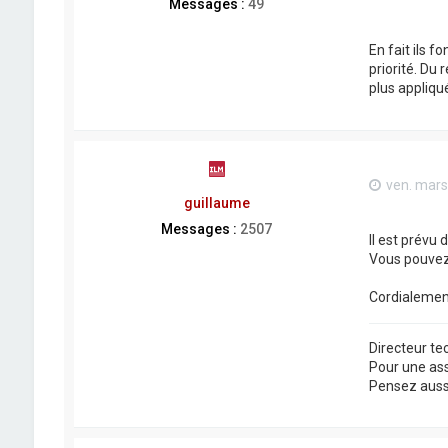
Messages :
49
En fait ils 
priorité. Du
plus appliqu
ven. mars
guillaume
Messages :
2507
Il est prévu 
Vous pouvez,
Cordialemen
Directeur t
Pour une as
Pensez aussi 