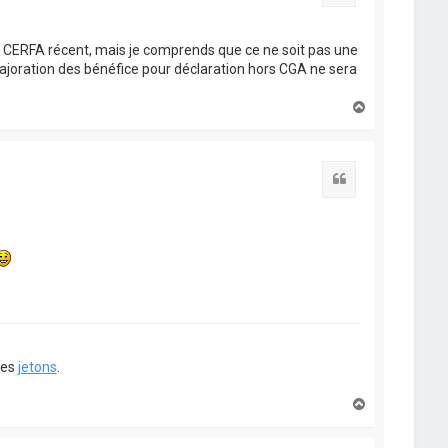
 un CERFA récent, mais je comprends que ce ne soit pas une
majoration des bénéfice pour déclaration hors CGA ne sera
H
a
u
t
Citation
ues
jetons
.
H
a
u