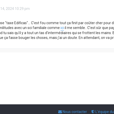
 14, 2024 10:29 pm
se "taxe Edificas"... C’est fou comme tout ça finit par coûter cher pour d
militudes avec un sci familiale comme
ici
il me semble.. C’est sûr que pa
 tu sais qu'il y a tout un tas d'intermédiaires qui se frottent les mains. Br
e ça fasse bouger les choses, mais j'ai un doute. En attendant, on va pro
Nous contacter
L’équipe d