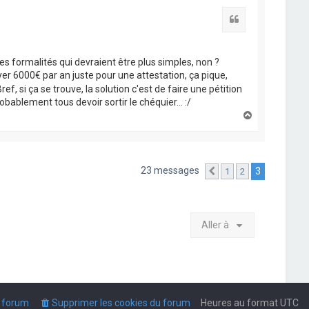
t
Citation
es formalités qui devraient être plus simples, non ?
yer 6000€ par an juste pour une attestation, ça pique,
ef, si ça se trouve, la solution c'est de faire une pétition
bablement tous devoir sortir le chéquier... :/
H
a
u
t
23 messages
3
1
2
Précédente
Aller à
u forum
Supprimer les cookies du forum
Heures au format
UTC