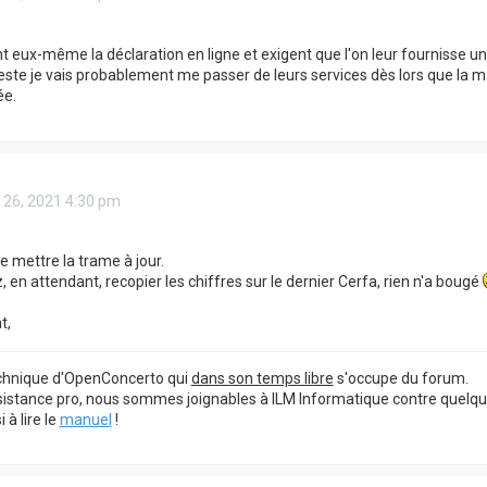
font eux-même la déclaration en ligne et exigent que l'on leur fournisse
 reste je vais probablement me passer de leurs services dès lors que la 
ée.
 26, 2021 4:30 pm
de mettre la trame à jour.
 en attendant, recopier les chiffres sur le dernier Cerfa, rien n'a bougé
t,
echnique d'OpenConcerto qui
dans son temps libre
s'occupe du forum.
sistance pro, nous sommes joignables à ILM Informatique contre quelq
à lire le
manuel
!