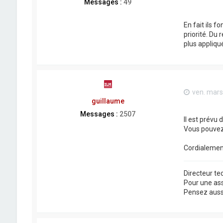
Messages :
49
En fait ils 
priorité. Du
plus appliqu
ven. mars
guillaume
Messages :
2507
Il est prévu 
Vous pouvez,
Cordialemen
Directeur t
Pour une as
Pensez aussi 