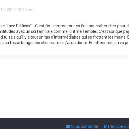
 14, 2024 10:29 pm
se "taxe Edificas"... C’est fou comme tout ça finit par coûter cher pour d
militudes avec un sci familiale comme
ici
il me semble.. C’est sûr que pa
 tu sais qu'il y a tout un tas d'intermédiaires qui se frottent les mains. Br
e ça fasse bouger les choses, mais j'ai un doute. En attendant, on va pro
Nous contacter
L’équipe d