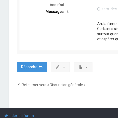
Annefnd
sam. déc.
Messages :
2
Ah, la fameu
Certaines si
surtout quand
et espérer qu
Répondre
Retourner vers « Discussion générale »
Index du forum