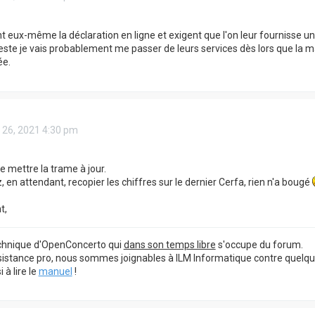
font eux-même la déclaration en ligne et exigent que l'on leur fournisse
 reste je vais probablement me passer de leurs services dès lors que la 
ée.
 26, 2021 4:30 pm
de mettre la trame à jour.
 en attendant, recopier les chiffres sur le dernier Cerfa, rien n'a bougé
t,
echnique d'OpenConcerto qui
dans son temps libre
s'occupe du forum.
sistance pro, nous sommes joignables à ILM Informatique contre quelq
à lire le
manuel
!