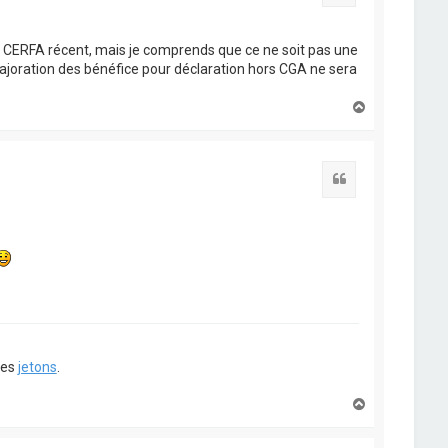
 un CERFA récent, mais je comprends que ce ne soit pas une
majoration des bénéfice pour déclaration hors CGA ne sera
H
a
u
t
Citation
ues
jetons
.
H
a
u