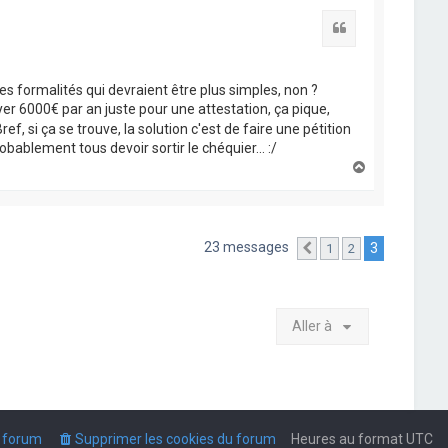
t
Citation
es formalités qui devraient être plus simples, non ?
yer 6000€ par an juste pour une attestation, ça pique,
ef, si ça se trouve, la solution c'est de faire une pétition
bablement tous devoir sortir le chéquier... :/
H
a
u
t
23 messages
3
1
2
Précédente
Aller à
u forum
Supprimer les cookies du forum
Heures au format
UTC