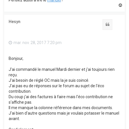
Pensez aussi à lire le
manuel
!
H
a
u
t
Hesyn
Citation
mar. nov. 28, 2017 7:20 pm
Bonjour,
J'ai commandé le manuel Mardi dernier et j'ai toujours rien
reçu.
J'ai besoin de réglé OC mais la je suis coincé.
J'ai pas eu de réponses sur le forum au sujet de l'éco
contribution.
Du coup j'ai des factures à faire mais l'éco contribution ne
s'affiche pas.
Il me manque la colonne référence dans mes documents.
J'ai bien d'autre questions mais je voulais potasser le manuel
avant.