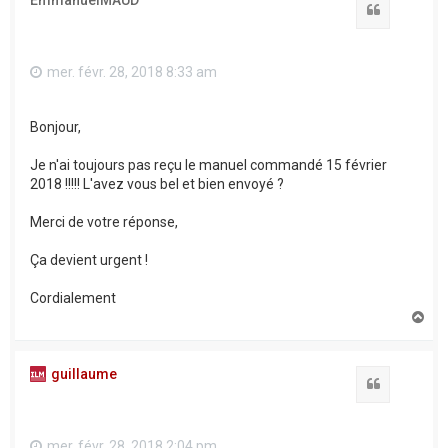
Citation
mer. févr. 28, 2018 8:33 am
Bonjour,
Je n'ai toujours pas reçu le manuel commandé 15 février
2018 !!!!! L'avez vous bel et bien envoyé ?
Merci de votre réponse,
Ça devient urgent !
Cordialement
H
a
u
t
guillaume
Citation
mer. févr. 28, 2018 2:04 pm