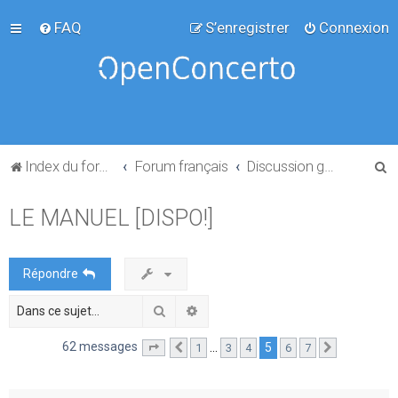
FAQ
S’enregistrer
Connexion
R
Index du forum
Forum français
Discussion générale
e
LE MANUEL [DISPO!]
c
h
e
Répondre
r
Rechercher
Recherche avancée
c
h
62 messages
5
…
1
3
4
6
7
Page
5
Précédente
sur
7
Suivante
e
r