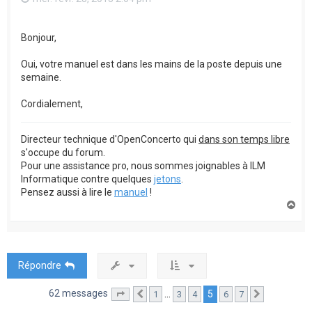
Bonjour,
Oui, votre manuel est dans les mains de la poste depuis une
semaine.
Cordialement,
Directeur technique d'OpenConcerto qui
dans son temps libre
s'occupe du forum.
Pour une assistance pro, nous sommes joignables à ILM
Informatique contre quelques
jetons
.
Pensez aussi à lire le
manuel
!
H
a
u
t
Répondre
62 messages
5
…
1
3
4
6
7
Page
5
Précédente
sur
7
Suivante