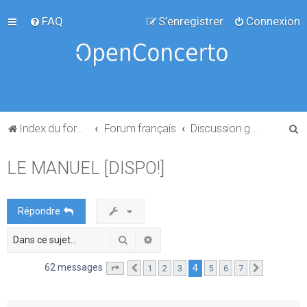
FAQ
S’enregistrer
Connexion
R
Index du forum
Forum français
Discussion générale
e
LE MANUEL [DISPO!]
c
h
e
Répondre
r
Rechercher
Recherche avancée
c
h
62 messages
4
1
2
3
5
6
7
Page
4
Précédente
sur
7
Suivante
e
r