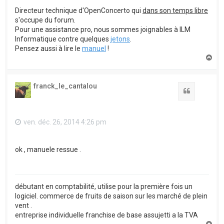
Directeur technique d'OpenConcerto qui
dans son temps libre
s'occupe du forum.
Pour une assistance pro, nous sommes joignables à ILM
Informatique contre quelques
jetons
.
Pensez aussi à lire le
manuel
!
H
a
u
t
franck_le_cantalou
Citation
ven. déc. 26, 2014 4:26 pm
ok , manuele ressue .
débutant en comptabilité, utilise pour la première fois un
logiciel. commerce de fruits de saison sur les marché de plein
vent .
entreprise individuelle franchise de base assujetti a la TVA
H