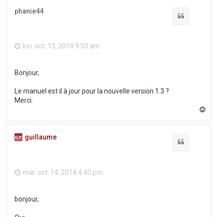
phanie44
Citation
lun. oct. 13, 2014 9:50 am
Bonjour,
Le manuel est il à jour pour la nouvelle version 1.3 ?
Merci.
H
a
u
t
guillaume
Citation
mar. oct. 14, 2014 4:40 pm
bonjour,