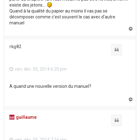
existe des jetons....
Quand à la qualité du papier au moins il vas pas se
décomposer comme c'est souvent le cas avec d'autre
manuel
H
a
u
t
rkg82
Citation
ven. déc. 05, 2014 6:20 pm
A quand une nouvelle version du manuel?
H
a
u
t
guillaume
Citation
ven. déc. 05, 2014 7:16 pm