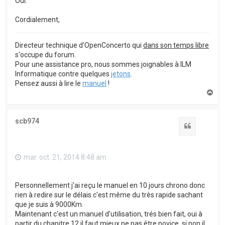
Oui.
Cordialement,
Directeur technique d'OpenConcerto qui
dans son temps libre
s'occupe du forum.
Pour une assistance pro, nous sommes joignables à ILM
Informatique contre quelques
jetons
.
Pensez aussi à lire le
manuel
!
H
a
u
t
scb974
Citation
mar. oct. 21, 2014 8:48 am
Personnellement j'ai reçu le manuel en 10 jours chrono donc
rien à redire sur le délais c'est même du très rapide sachant
que je suis à 9000Km.
Maintenant c'est un manuel d'utilisation, trés bien fait, oui à
partir du chapitre 12 il faut mieux ne pas être novice, si non il