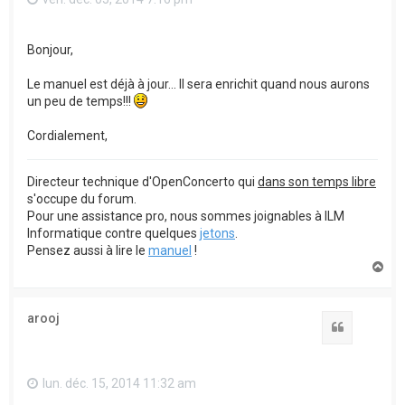
Bonjour,
Le manuel est déjà à jour... Il sera enrichit quand nous aurons
un peu de temps!!!
Cordialement,
Directeur technique d'OpenConcerto qui
dans son temps libre
s'occupe du forum.
Pour une assistance pro, nous sommes joignables à ILM
Informatique contre quelques
jetons
.
Pensez aussi à lire le
manuel
!
H
a
u
t
arooj
Citation
lun. déc. 15, 2014 11:32 am