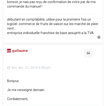
bonsoir, je nais pas reçu de confirmation de votre par de ma
commande du manuel !
débutant en comptabilité, utilise pour la première fois un
logiciel. commerce de fruits de saison sur les marché de plein
vent .
entreprise individuelle franchise de base assujetti a la TVA
H
a
u
t
guillaume
Citation
dim. déc. 21, 2014 4:58 pm
Bonjour,
Je me renseigne demain.
Cordialement,