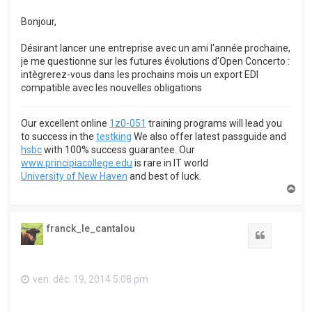
Bonjour,
Désirant lancer une entreprise avec un ami l'année prochaine,
je me questionne sur les futures évolutions d'Open Concerto :
intègrerez-vous dans les prochains mois un export EDI
compatible avec les nouvelles obligations
Our excellent online
1z0-051
training programs will lead you
to success in the
testking
We also offer latest passguide and
hsbc
with 100% success guarantee. Our
www.principiacollege.edu
is rare in IT world
University of New Haven
and best of luck.
H
a
u
t
franck_le_cantalou
Citation
ven. déc. 19, 2014 5:08 pm