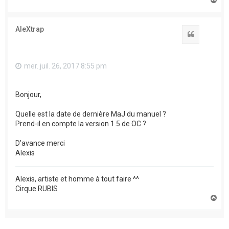
a
u
t
AleXtrap
Citation
mer. juil. 26, 2017 8:55 pm
Bonjour,
Quelle est la date de dernière MaJ du manuel ?
Prend-il en compte la version 1.5 de OC ?
D'avance merci
Alexis
Alexis, artiste et homme à tout faire ^^
Cirque RUBIS
H
a
u
t