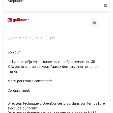
Stéphane
H
a
u
t
guillaume
Citation
ven. mars 29, 2013 3:30 pm
Bonjour,
Le livre est déjà en partance pour le département du 30.
Si la poste est rapide, vous l'aurez demain, sinon je pense
mardi.
Merci pour votre commande.
Cordialement,
Directeur technique d'OpenConcerto qui
dans son temps libre
s'occupe du forum.
Pour une assistance pro, nous sommes joignables à ILM