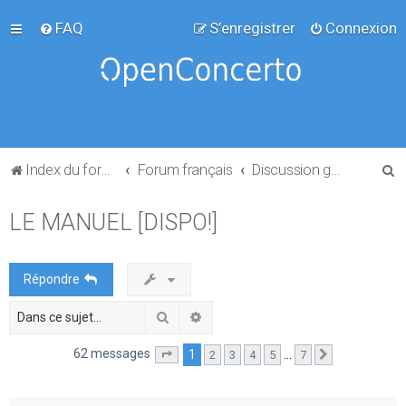
FAQ
S’enregistrer
Connexion
R
Index du forum
Forum français
Discussion générale
e
LE MANUEL [DISPO!]
c
h
e
Répondre
r
Rechercher
Recherche avancée
c
h
62 messages
1
…
2
3
4
5
7
Page
1
sur
7
Suivante
e
r