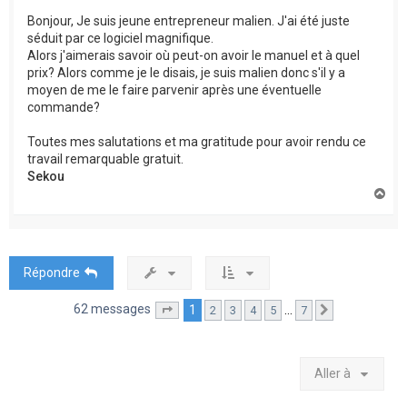
Bonjour, Je suis jeune entrepreneur malien. J'ai été juste
séduit par ce logiciel magnifique.
Alors j'aimerais savoir où peut-on avoir le manuel et à quel
prix? Alors comme je le disais, je suis malien donc s'il y a
moyen de me le faire parvenir après une éventuelle
commande?
Toutes mes salutations et ma gratitude pour avoir rendu ce
travail remarquable gratuit.
Sekou
H
a
u
t
Répondre
62 messages
1
…
2
3
4
5
7
Page
1
sur
7
Suivante
Aller à