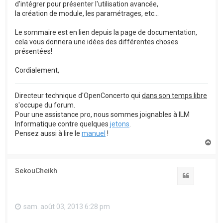
d'intégrer pour présenter l'utilisation avancée,
la création de module, les paramétrages, etc...
Le sommaire est en lien depuis la page de documentation,
cela vous donnera une idées des différentes choses
présentées!
Cordialement,
Directeur technique d'OpenConcerto qui
dans son temps libre
s'occupe du forum.
Pour une assistance pro, nous sommes joignables à ILM
Informatique contre quelques
jetons
.
Pensez aussi à lire le
manuel
!
H
a
u
t
SekouCheikh
Citation
sam. août 03, 2013 6:28 pm