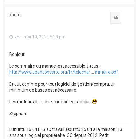
a
u
t
xantof
Citation
ven. mai 10, 2013 5:38 pm
Bonjour,
Le sommaire du manuel est accessible à tous :
http://www.openconcerto.org/fr/telechar ... mmaire.pdf
.
Et oui, comme pour tout logiciel de gestion/compta, un
minimum de bases est nécessaire.
Les moteurs de recherche sont vos amis...
Stephan
Lubuntu 16.04 LTS au travail. Ubuntu 15.04 à la maison. 13
ans sous logiciel propriétaire. OC depuis 2012. Petit