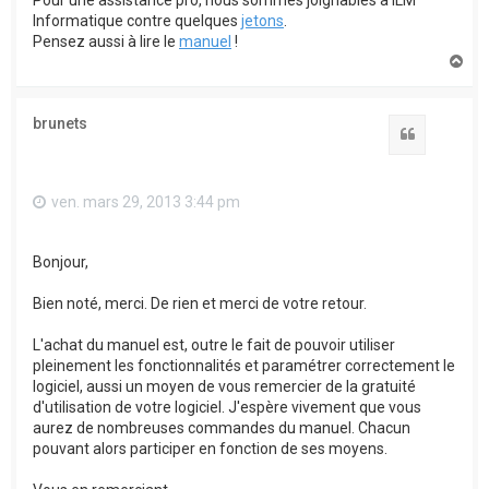
Informatique contre quelques
jetons
.
Pensez aussi à lire le
manuel
!
H
a
u
t
brunets
Citation
ven. mars 29, 2013 3:44 pm
Bonjour,
Bien noté, merci. De rien et merci de votre retour.
L'achat du manuel est, outre le fait de pouvoir utiliser
pleinement les fonctionnalités et paramétrer correctement le
logiciel, aussi un moyen de vous remercier de la gratuité
d'utilisation de votre logiciel. J'espère vivement que vous
aurez de nombreuses commandes du manuel. Chacun
pouvant alors participer en fonction de ses moyens.