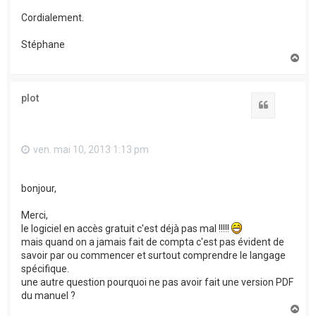
Cordialement.
Stéphane
H
a
u
t
plot
Citation
ven. mai 10, 2013 1:13 pm
bonjour,
Merci,
le logiciel en accès gratuit c'est déjà pas mal !!!!!
mais quand on a jamais fait de compta c'est pas évident de
savoir par ou commencer et surtout comprendre le langage
spécifique.
une autre question pourquoi ne pas avoir fait une version PDF
du manuel ?
H