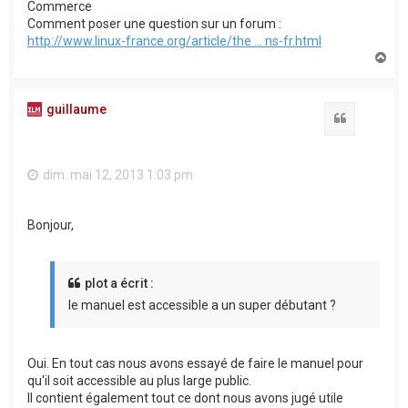
Commerce
Comment poser une question sur un forum :
http://www.linux-france.org/article/the ... ns-fr.html
H
a
u
t
guillaume
Citation
dim. mai 12, 2013 1:03 pm
Bonjour,
plot a écrit :
le manuel est accessible a un super débutant ?
Oui. En tout cas nous avons essayé de faire le manuel pour
qu'il soit accessible au plus large public.
Il contient également tout ce dont nous avons jugé utile