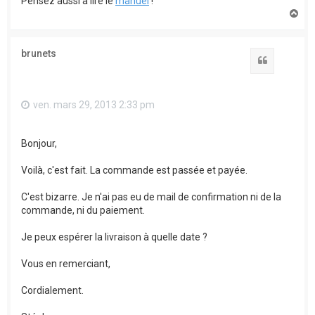
Pensez aussi à lire le
manuel
!
H
a
u
t
brunets
Citation
ven. mars 29, 2013 2:33 pm
Bonjour,
Voilà, c'est fait. La commande est passée et payée.
C'est bizarre. Je n'ai pas eu de mail de confirmation ni de la
commande, ni du paiement.
Je peux espérer la livraison à quelle date ?
Vous en remerciant,
Cordialement.