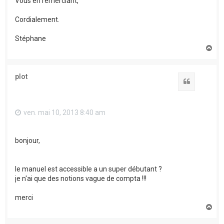
Vous en remerciant,
Cordialement.
Stéphane
H
a
u
t
plot
Citation
ven. mai 10, 2013 8:40 am
bonjour,
le manuel est accessible a un super débutant ?
je n'ai que des notions vague de compta !!!
merci
H
a
u