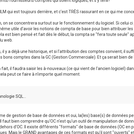
ients/fournisseurs/comptes qui soient logiques, et s'y tenir!
 a ILM qui est toujours derrière, et c'est TRÈS rassurant en ce qui me con
, on se concentrera surtout sur le fonctionnement du logiciel. Si celui ci
même utile d'avoir les notions de compta de base pour bien attribuer l
cela est bien pensé et fait dès le début, la compta se "fera toute seule" a
du web.
 il y a déjà une historique, et si l'attribution des comptes convient, il su
les bons comptes dans la GC (Gestion Commerciale). Et ça serait bien de
 fait, il faudra saisir les à-nouveaux (ce qui vient de l'ancien logiciel) d
ela peut ce faire à n'importe quel moment.
chnologie SQL...
me de gestion de base de données et oui, la(les) base(s) de données peu
. Il faut bien comprendre qu'OC n'est qu'un outil de manipulation de don
ehors d'OC. Il existe différents "formats" de base de données (OC en p
ques. Mais le GRAND avantages de ces formats est qu'il sont "ouverts" e