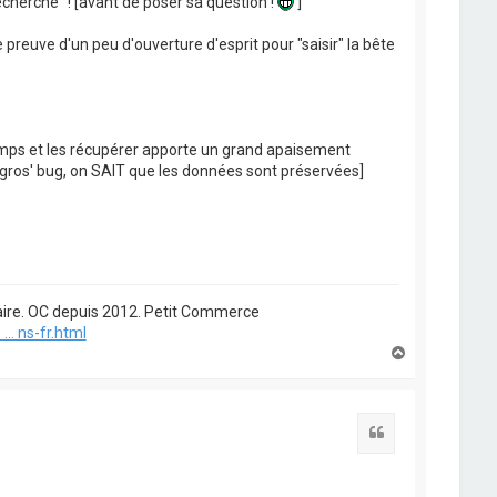
herche" ! [avant de poser sa question !
]
 preuve d'un peu d'ouverture d'esprit pour "saisir" la bête
dumps et les récupérer apporte un grand apaisement
 'gros' bug, on SAIT que les données sont préservées]
étaire. OC depuis 2012. Petit Commerce
.. ns-fr.html
H
a
u
t
Citation