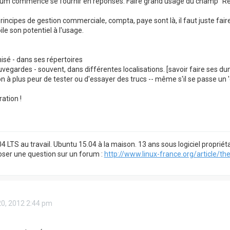
orum commence se fournir en réponses. Faire grand usage du champ "Rec
incipes de gestion commerciale, compta, paye sont là, il faut juste faire
ile son potentiel à l'usage.
isé - dans ses répertoires
uvegardes - souvent, dans différentes localisations. [savoir faire ses 
 on à plus peur de tester ou d'essayer des trucs -- même s'il se passe un
ation !
4 LTS au travail. Ubuntu 15.04 à la maison. 13 ans sous logiciel propri
er une question sur un forum :
http://www.linux-france.org/article/the .
20, 2012 2:44 pm