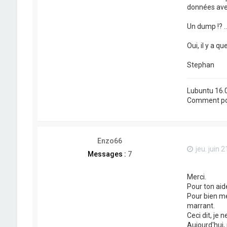
données avec
Un dump !? .
Oui, il y a q
Stephan
Lubuntu 16.0
Comment pos
Enzo66
jeu. juin 
Messages :
7
Merci.
Pour ton aid
Pour bien me 
marrant.
Ceci dit, je 
Aujourd'hui, 