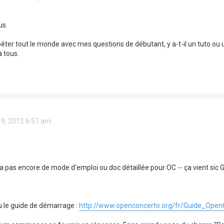
us.
ter tout le monde avec mes questions de débutant, y a-t-il un tuto ou 
à tous.
19, 2012 6:51 am
y a pas encore de mode d'emploi ou doc détaillée pour OC -- ça vient sic 
u le guide de démarrage :
http://www.openconcerto.org/fr/Guide_Open