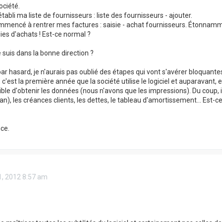
ociété.
établi ma liste de fournisseurs : liste des fournisseurs - ajouter.
ommencé à rentrer mes factures : saisie - achat fournisseurs. Étonnamm
sies d'achats ! Est-ce normal ?
 suis dans la bonne direction ?
ar hasard, je n'aurais pas oublié des étapes qui vont s'avérer bloquantes
est la première année que la société utilise le logiciel et auparavant, elle
sible d'obtenir les données (nous n'avons que les impressions). Du coup
lan), les créances clients, les dettes, le tableau d'amortissement... Est-
ce.
21, 2012 8:57 am