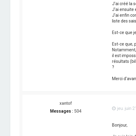
J'ai créé la s
J'ai ensuite 
J'ai enfin c
liste des sai
Est-ce que je
Est-ce que, p
Notamment, c'
il est impos
résultats (bi
?
Merci d'avan
xantof
jeu. juin 
Messages :
504
Bonjour,