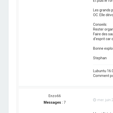
Et puis le f
Les grands pr
OC. Elle dévo
Conseils:
Rester organ
Faire des sa
d'esprit car
Bonne explor
Stephan
Lubuntu 16.0
Comment pos
Enzo66
mer. juin 
Messages :
7