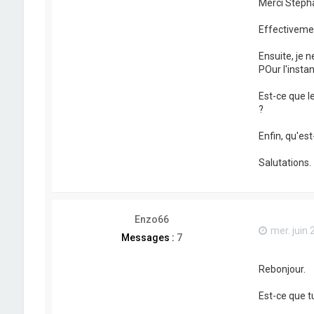
Merci Stéph
Effectivemen
Ensuite, je 
POur l'insta
Est-ce que l
?
Enfin, qu'es
Salutations.
Enzo66
mer. juin 
Messages :
7
Rebonjour.
Est-ce que t