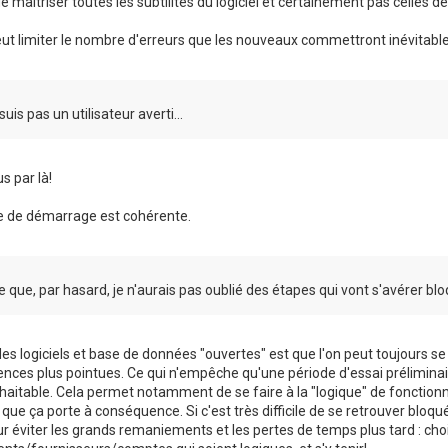
de maîtriser toutes les subtilités du logiciel et certainement pas celles 
eut limiter le nombre d'erreurs que les nouveaux commettront inévitable
suis pas un utilisateur averti...
s par là!
 de démarrage est cohérente.
e que, par hasard, je n'aurais pas oublié des étapes qui vont s'avérer blo
es logiciels et base de données "ouvertes" est que l'on peut toujours s
ces plus pointues. Ce qui n'empêche qu'une période d'essai préliminai
haitable. Cela permet notamment de se faire à la "logique" de fonctionn
que ça porte à conséquence. Si c'est très difficile de se retrouver bloqu
ur éviter les grands remaniements et les pertes de temps plus tard : cho