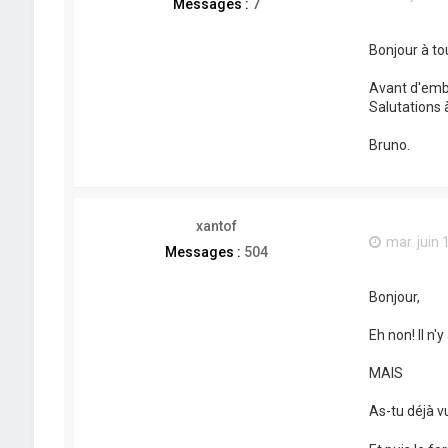
Messages :
7
Bonjour à to
Avant d'embê
Salutations 
Bruno.
xantof
mar. juin 
Messages :
504
Bonjour,
Eh non! Il n'
MAIS
As-tu déjà v