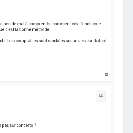
j'ai un peu de mal à comprendre comment cela fonctionne.
 que c'est la bonne méthode.
s chiffres comptables sont stockées sur un serveur distant
H
a
u
t
Citation
 pas sur concerto ?