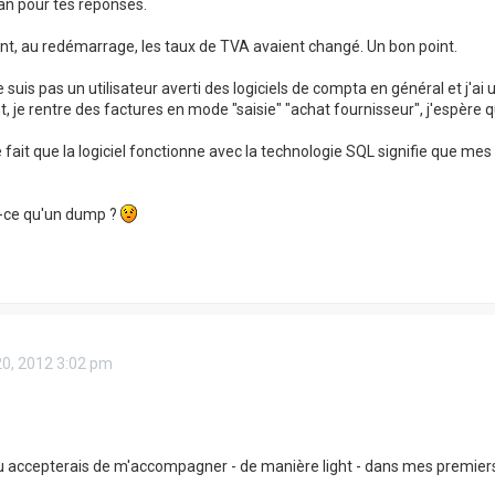
an pour tes réponses.
t, au redémarrage, les taux de TVA avaient changé. Un bon point.
ne suis pas un utilisateur averti des logiciels de compta en général et 
nt, je rentre des factures en mode "saisie" "achat fournisseur", j'espère
e fait que la logiciel fonctionne avec la technologie SQL signifie que me
t-ce qu'un dump ?
20, 2012 3:02 pm
u accepterais de m'accompagner - de manière light - dans mes premiers