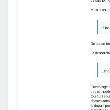
Je suis loin 
Mais si on p
je ne 
On passe tou
La démarche
Est-c
L'avantage d
des compéten
toujours sou
choses sans 
le départ po