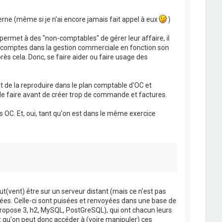
cerne (même si je n'ai encore jamais fait appel à eux
)
 permet à des "non-comptables" de gérer leur affaire, il
es comptes dans la gestion commerciale en fonction son
près cela. Donc, se faire aider ou faire usage des
ffit de la reproduire dans le plan comptable d'OC et
 le faire avant de créer trop de commande et factures.
ans OC. Et, oui, tant qu'on est dans le même exercice
t(vent) être sur un serveur distant (mais ce n'est pas
nées. Celle-ci sont puisées et renvoyées dans une base de
ropose 3, h2, MySQL, PostGreSQL), qui ont chacun leurs
t qu'on peut donc accéder à (voire manipuler) ces