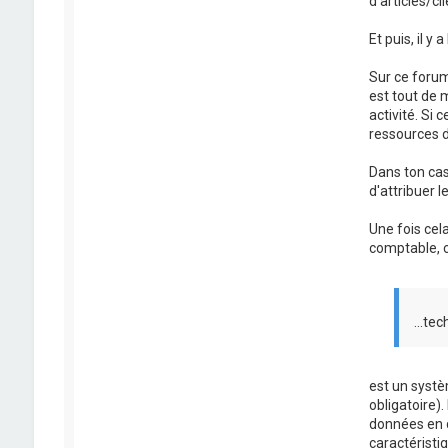
d'articles/cl
Et puis, il y
Sur ce forum
est tout de 
activité. Si 
ressources 
Dans ton cas,
d'attribuer 
Une fois cela
comptable, c
...te
est un systè
obligatoire)
données en d
caractéristi