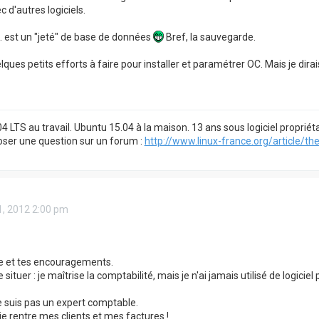
 d'autres logiciels.
.. est un "jeté" de base de données
Bref, la sauvegarde.
uelques petits efforts à faire pour installer et paramétrer OC. Mais je dirais
4 LTS au travail. Ubuntu 15.04 à la maison. 13 ans sous logiciel propri
er une question sur un forum :
http://www.linux-france.org/article/the .
21, 2012 2:00 pm
e et tes encouragements.
situer : je maîtrise la comptabilité, mais je n'ai jamais utilisé de logici
ne suis pas un expert comptable.
je rentre mes clients et mes factures !