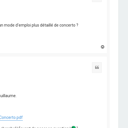
un mode d'emploi plus détaillé de concerto ?
H
a
u
t
Citation
Guillaume.
Concerto.pdf