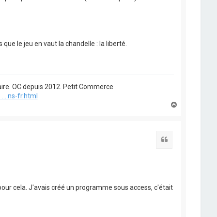
 que le jeu en vaut la chandelle : la liberté.
étaire. OC depuis 2012. Petit Commerce
.. ns-fr.html
H
a
u
t
Citation
el pour cela. J'avais créé un programme sous access, c'était