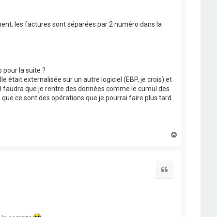
ent, les factures sont séparées par 2 numéro dans la
 pour la suite ?
 était externalisée sur un autre logiciel (EBP, je crois) et
, il faudra que je rentre des données comme le cumul des
ce que ce sont des opérations que je pourrai faire plus tard
H
a
u
t
Citation