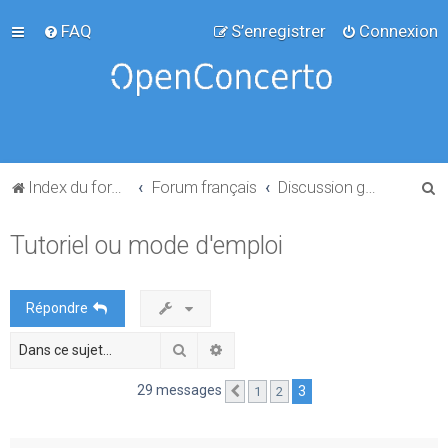
FAQ
S’enregistrer
Connexion
R
Index du forum
Forum français
Discussion générale
e
Tutoriel ou mode d'emploi
c
h
e
Répondre
r
Rechercher
Recherche avancée
c
h
29 messages
3
1
2
Précédente
e
r