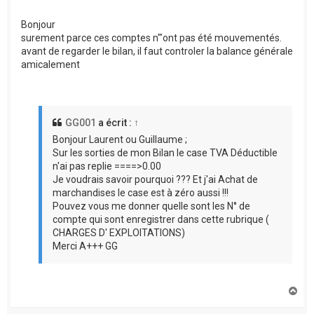
Bonjour
surement parce ces comptes n'"ont pas été mouvementés.
avant de regarder le bilan, il faut controler la balance générale
amicalement
GG001
a écrit :
↑
Bonjour Laurent ou Guillaume ;
Sur les sorties de mon Bilan le case TVA Déductible
n'ai pas replie ====>0.00
Je voudrais savoir pourquoi ??? Et j'ai Achat de
marchandises le case est à zéro aussi !!!
Pouvez vous me donner quelle sont les N° de
compte qui sont enregistrer dans cette rubrique (
CHARGES D' EXPLOITATIONS)
Merci A+++ GG
H
a
u