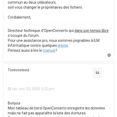
commun au deux utilisateurs,
soit vous changer le propriétaires des fichiers.
Cordialement,
Directeur technique d'OpenConcerto qui
dans son temps libre
s'occupe du forum.
Pour une assistance pro, nous sommes joignables à ILM
Informatique contre quelques
jetons
.
Pensez aussi à lire le
manuel
!
H
a
u
t
Tontonsteed
Citation
lun. nov. 02, 2020 3:22 pm
Bonjour
Mon tableau de bord OpenConcerto enregistre les données
mais ne fait pas apparaître la liste des écritures.