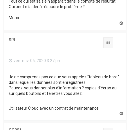
Tout ce qui est saisie n'apparaît dans le compte de résultat.
Qui peut m'aider à résoudre le problème ?
Merci
H
a
u
t
SRI
Citation
ven. nov. 06, 2020 3:27 pm
Je ne comprends pas ce que vous appelez "tableau de bord"
dans lequel les données sont enregistrées.
Pouvez-vous donner plus d'information ? copies d'écran ou
sur quels boutons et fenêtres vous allez...
Utilisateur Cloud avec un contrat de maintenance.
H
a
u
t
GG001