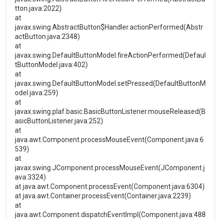
tton.java:2022)
at
javax.swing.AbstractButton$Handler.actionPerformed(Abstr
actButton.java:2348)
at
javax.swing.DefaultButtonModel.fireActionPerformed(Defaul
tButtonModel.java:402)
at
javax.swing.DefaultButtonModel.setPressed(DefaultButtonM
odel.java:259)
at
javax.swing.plaf.basic.BasicButtonListener.mouseReleased(B
asicButtonListener.java:252)
at
java.awt.Component.processMouseEvent(Component.java:6
539)
at
javax.swing.JComponent.processMouseEvent(JComponent.j
ava:3324)
at java.awt.Component.processEvent(Component.java:6304)
at java.awt.Container.processEvent(Container.java:2239)
at
java.awt.Component.dispatchEventImpl(Component.java:488