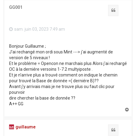
t
GG001
Citation
sam. juin 03, 2023 7:49 am
Bonjour Guillaume ;
J'ai rechangé mon ordi sous Mint ---> j'ai augmenté de
version de 5 niveaux !
Et le probléme = Opencon ne marchais plus Alors j'ai rechargé
OC à la derniére versoins 1-7.2 multyiposte .
Et je n'arrive plus a trouvé comment on indique le chemin
pour trouvé la Base de donnée =( derniére B)??
Avant j'y arrivais mais je ne trouve plus ou faut clic pour
pourvoir
dire chercher la base de donnée ??
A++ GG
H
a
u
t
guillaume
Citation