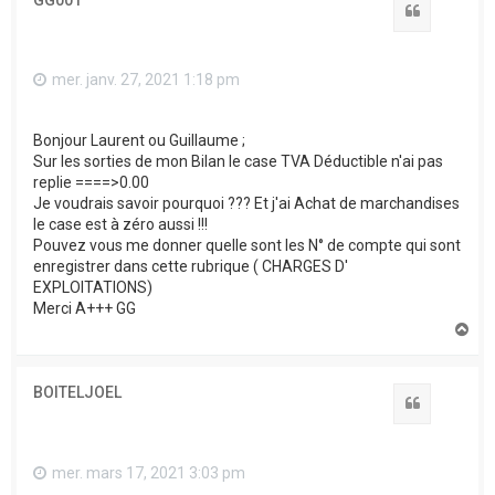
Citation
mer. janv. 27, 2021 1:18 pm
Bonjour Laurent ou Guillaume ;
Sur les sorties de mon Bilan le case TVA Déductible n'ai pas
replie ====>0.00
Je voudrais savoir pourquoi ??? Et j'ai Achat de marchandises
le case est à zéro aussi !!!
Pouvez vous me donner quelle sont les N° de compte qui sont
enregistrer dans cette rubrique ( CHARGES D'
EXPLOITATIONS)
Merci A+++ GG
H
a
u
t
BOITELJOEL
Citation
mer. mars 17, 2021 3:03 pm