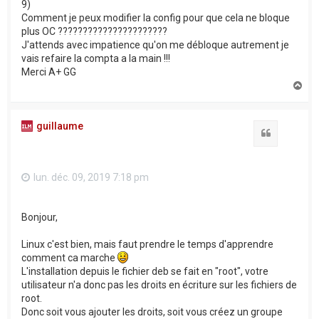
9)
Comment je peux modifier la config pour que cela ne bloque
plus OC ??????????????????????
J'attends avec impatience qu'on me débloque autrement je
vais refaire la compta a la main !!!
Merci A+ GG
H
a
u
t
guillaume
Citation
lun. déc. 09, 2019 7:18 pm
Bonjour,
Linux c'est bien, mais faut prendre le temps d'apprendre
comment ca marche
L'installation depuis le fichier deb se fait en "root", votre
utilisateur n'a donc pas les droits en écriture sur les fichiers de
root.
Donc soit vous ajouter les droits, soit vous créez un groupe