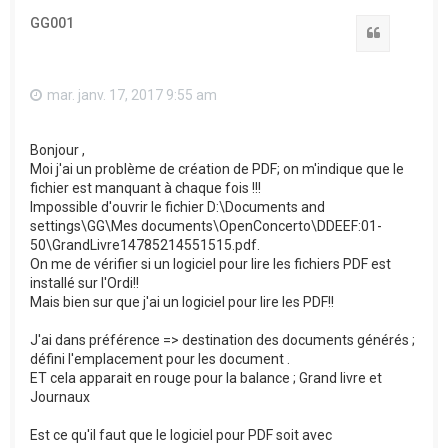
GG001
Citation
mar. janv. 17, 2017 9:55 am
Bonjour ,
Moi j'ai un problème de création de PDF; on m'indique que le
fichier est manquant à chaque fois !!!
Impossible d'ouvrir le fichier D:\Documents and
settings\GG\Mes documents\OpenConcerto\DDEEF:01-
50\GrandLivre14785214551515.pdf.
On me de vérifier si un logiciel pour lire les fichiers PDF est
installé sur l'Ordi!!
Mais bien sur que j'ai un logiciel pour lire les PDF!!
J'ai dans préférence => destination des documents générés ;
défini l'emplacement pour les document .
ET cela apparait en rouge pour la balance ; Grand livre et
Journaux
Est ce qu'il faut que le logiciel pour PDF soit avec