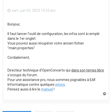
sam. juin 03, 2023 10:53 am
Bonjour,
Il faut lancer l'outil de configuration, les infos sont à remplir
dans le 1er onglet.
Vous pouvez aussi récupérer votre ancien fichier
"main.properties"
Cordialement,
Directeur technique d'OpenConcerto qui
dans son temps libre
s'occupe du forum.
Pour une assistance pro, nous sommes joignables à ILM
Informatique contre quelques
jetons
.
Pensez aussi à lire le
manuel
!
H
a
u
t