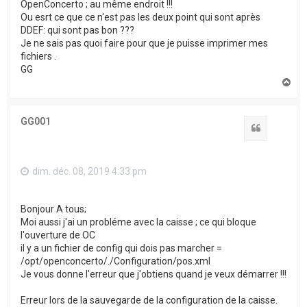
OpenConcerto ; au même endroit !!!
Ou esrt ce que ce n'est pas les deux point qui sont après
DDEF: qui sont pas bon ???
Je ne sais pas quoi faire pour que je puisse imprimer mes
fichiers .
GG
H
a
u
t
GG001
Citation
dim. déc. 08, 2019 4:33 pm
Bonjour A tous;
Moi aussi j'ai un probléme avec la caisse ; ce qui bloque
l'ouverture de OC
il y a un fichier de config qui dois pas marcher =
/opt/openconcerto/./Configuration/pos.xml
Je vous donne l'erreur que j'obtiens quand je veux démarrer !!!
Erreur lors de la sauvegarde de la configuration de la caisse.