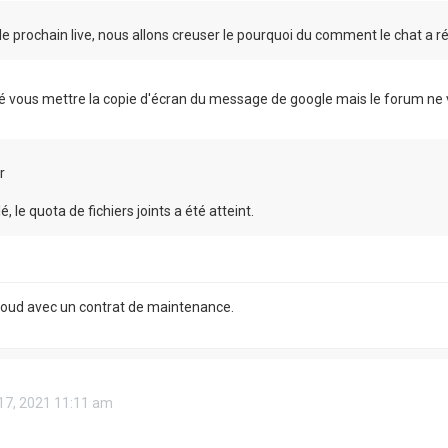
le prochain live, nous allons creuser le pourquoi du comment le chat a r
é vous mettre la copie d'écran du message de google mais le forum ne v
r
é, le quota de fichiers joints a été atteint.
Cloud avec un contrat de maintenance.
 17, 2021 11:11 am