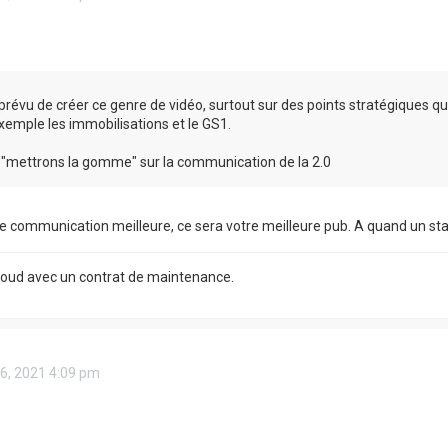
t prévu de créer ce genre de vidéo, surtout sur des points stratégiques q
xemple les immobilisations et le GS1.
"mettrons la gomme" sur la communication de la 2.0
e communication meilleure, ce sera votre meilleure pub. A quand un s
Cloud avec un contrat de maintenance.
16, 2021 4:09 pm