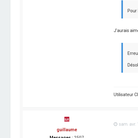
Pour 
J'aurais aim
Erreu
Désol
Utilisateur 
sam. avr.
guillaume
Messages :
2507