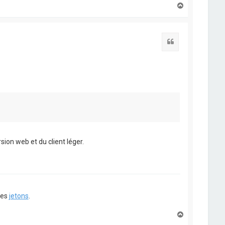
H
a
u
t
Citation
rsion web et du client léger.
ues
jetons
.
H
a