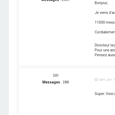
Bonjour,
Je viens d'au
11000 messa
Cordialemen
Directeur t
Pour une as
Pensez aussi 
SRI
dim. avr. 
Messages :
288
Super. Voici