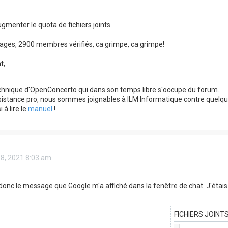
gmenter le quota de fichiers joints.
ges, 2900 membres vérifiés, ca grimpe, ca grimpe!
t,
echnique d'OpenConcerto qui
dans son temps libre
s'occupe du forum.
sistance pro, nous sommes joignables à ILM Informatique contre quelq
à lire le
manuel
!
18, 2021 8:03 am
 donc le message que Google m'a affiché dans la fenêtre de chat. J'éta
FICHIERS JOINT