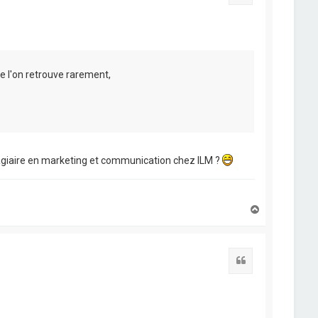
ue l'on retrouve rarement,
tagiaire en marketing et communication chez ILM ?
H
a
u
t
Citation