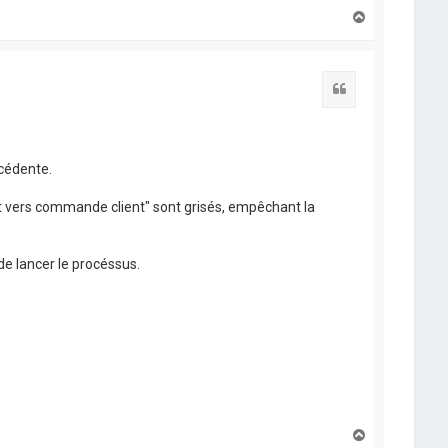
H
a
u
t
Citation
écédente.
ert vers commande client" sont grisés, empêchant la
de lancer le procéssus.
H