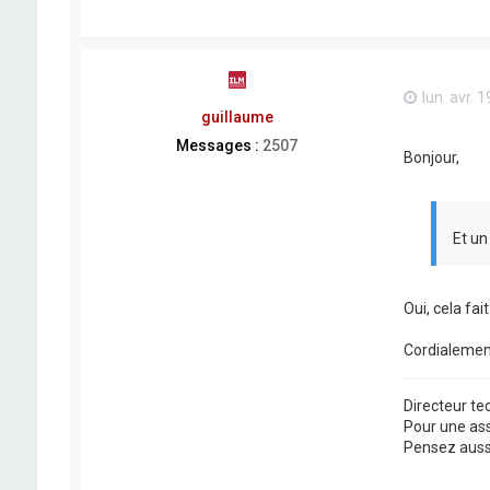
lun. avr. 
guillaume
Messages :
2507
Bonjour,
Et un
Oui, cela fai
Cordialemen
Directeur t
Pour une as
Pensez aussi 