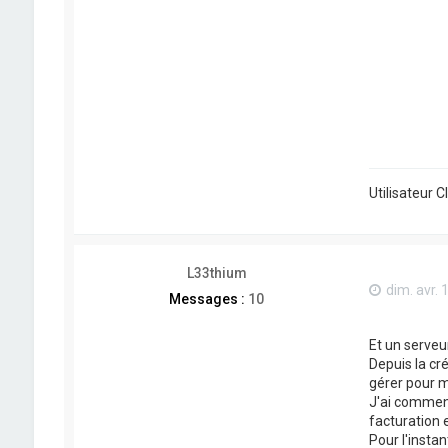
Utilisateur 
L33thium
dim. avr. 
Messages :
10
Et un serveu
Depuis la cr
gérer pour m
J'ai commenc
facturation 
Pour l'insta