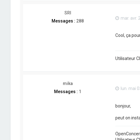
SRI
mar. avr. 
Messages :
288
Cool, ça pou
Utilisateur 
mika
lun. mai 0
Messages :
1
bonjour,
peut on insta
OpenConcert
Utilisateur C