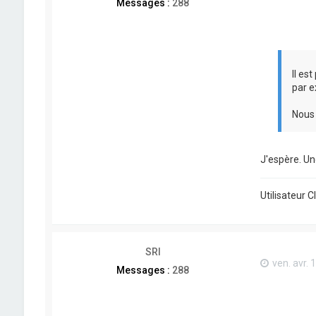
Messages :
288
Il es
par e
Nous 
J'espère. Un
Utilisateur 
SRI
ven. avr. 
Messages :
288