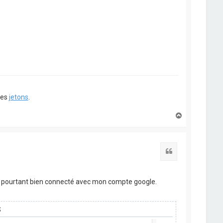
ues
jetons
.
H
a
u
t
Citation
is pourtant bien connecté avec mon compte google.
S