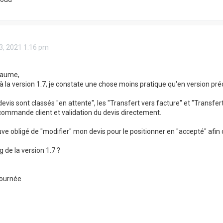
3, 2021 1:16 pm
laume,
à la version 1.7, je constate une chose moins pratique qu'en version pr
devis sont classés "en attente", les "Transfert vers facture" et "Transf
commande client et validation du devis directement.
ve obligé de "modifier" mon devis pour le positionner en "accepté" afin 
 de la version 1.7 ?
journée