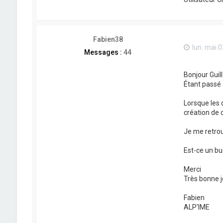
Fabien38
lun. mai 0
Messages :
44
Bonjour Guil
Étant passé 
Lorsque les 
création de 
Je me retrou
Est-ce un bug
Merci
Très bonne 
Fabien
ALP'IME