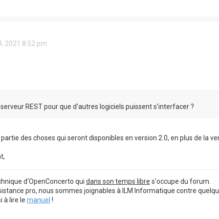
19, 2021 8:52 pm
 serveur REST pour que d'autres logiciels puissent s'interfacer ?
t partie des choses qui seront disponibles en version 2.0, en plus de la ve
t,
echnique d'OpenConcerto qui
dans son temps libre
s'occupe du forum.
sistance pro, nous sommes joignables à ILM Informatique contre quelq
à lire le
manuel
!