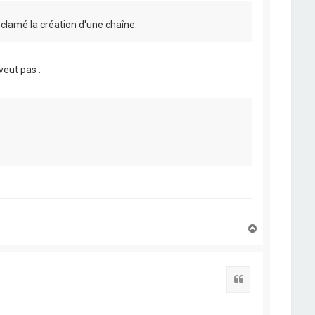
éclamé la création d'une chaîne.
eut pas :
H
a
u
t
Citation