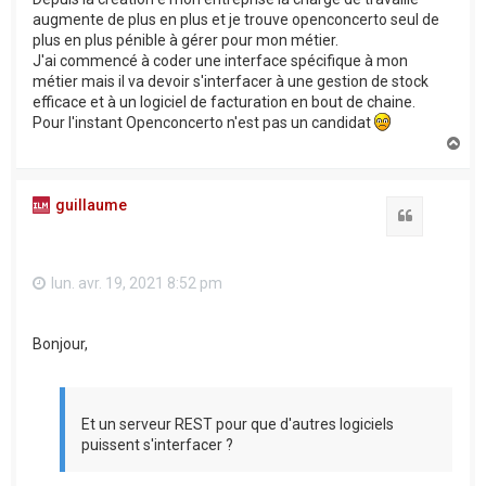
augmente de plus en plus et je trouve openconcerto seul de
plus en plus pénible à gérer pour mon métier.
J'ai commencé à coder une interface spécifique à mon
métier mais il va devoir s'interfacer à une gestion de stock
efficace et à un logiciel de facturation en bout de chaine.
Pour l'instant Openconcerto n'est pas un candidat
H
a
u
t
guillaume
Citation
lun. avr. 19, 2021 8:52 pm
Bonjour,
Et un serveur REST pour que d'autres logiciels
puissent s'interfacer ?