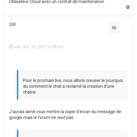
Utilisateur Cloud avec un contrat de maintenance.
H
a
u
t
SRI
Citation
ven. avr. 16, 2021 4:09 pm
Pour le prochain live, nous allons creuser le pourquoi
du comment le chat a réclamé la création d'une
chaîne.
J'aurais aimé vous mettre la copie d'écran du message de
google mais le forum ne veut pas :