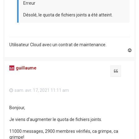
Erreur
Désolé, le quota de fichiers joints a été atteint.
Utilisateur Cloud avec un contrat de maintenance.
H
a
u
t
guillaume
Citation
sam. avr. 17, 2021 11:11 am
Bonjour,
Je viens d'augmenter le quota de fichiers joints.
11000 messages, 2900 membres vérifiés, ca grimpe, ca
grimpe!