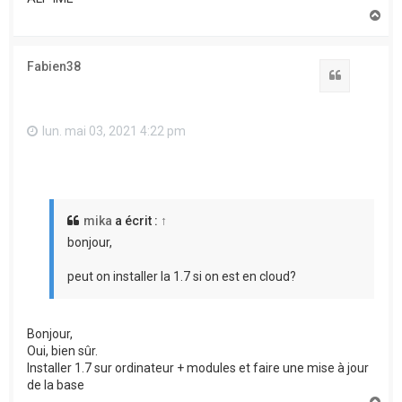
H
a
u
t
Fabien38
Citation
lun. mai 03, 2021 4:22 pm
mika
a écrit :
↑
bonjour,
peut on installer la 1.7 si on est en cloud?
Bonjour,
Oui, bien sûr.
Installer 1.7 sur ordinateur + modules et faire une mise à jour
de la base
H