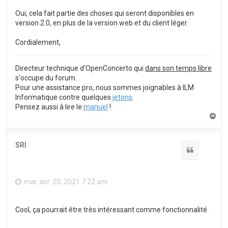
Oui, cela fait partie des choses qui seront disponibles en
version 2.0, en plus de la version web et du client léger.
Cordialement,
Directeur technique d'OpenConcerto qui
dans son temps libre
s'occupe du forum.
Pour une assistance pro, nous sommes joignables à ILM
Informatique contre quelques
jetons
.
Pensez aussi à lire le
manuel
!
H
a
u
t
SRI
Citation
mar. avr. 20, 2021 7:22 am
Cool, ça pourrait être très intéressant comme fonctionnalité.