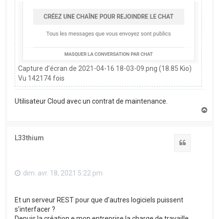
Capture d’écran de 2021-04-16 18-03-09.png (18.85 Kio)
Vu 142174 fois
Utilisateur Cloud avec un contrat de maintenance.
H
a
u
t
L33thium
Citation
dim. avr. 18, 2021 5:22 pm
Et un serveur REST pour que d'autres logiciels puissent
s'interfacer ?
Depuis la création e mon entreprise la charge de travaille