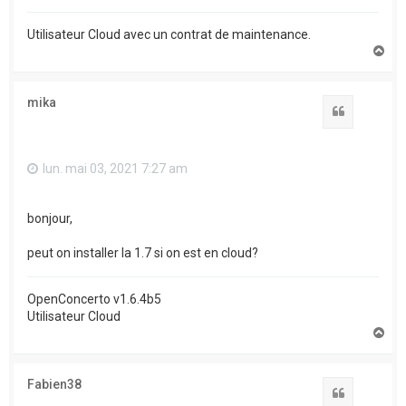
Utilisateur Cloud avec un contrat de maintenance.
H
a
u
t
mika
Citation
lun. mai 03, 2021 7:27 am
bonjour,
peut on installer la 1.7 si on est en cloud?
OpenConcerto v1.6.4b5
Utilisateur Cloud
H
a
u
t
Fabien38
Citation