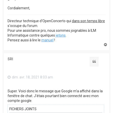
Cordialement,
Directeur technique d'OpenConcerto qui
dans son temps libre
s'occupe du forum.
Pour une assistance pro, nous sommes joignables à ILM
Informatique contre quelques
jetons
.
Pensez aussi à lire le
manuel
!
H
a
u
t
SRI
Citation
dim. avr. 18, 2021 8:03 am
Super. Voici donc le message que Google m'a affiché dans la
fenêtre de chat. J'étais pourtant bien connecté avec mon
compte google.
FICHIERS JOINTS