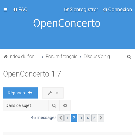
FAQ
S’enregistrer
Connexion
R
Index du forum
Forum français
Discussion générale
e
OpenConcerto 1.7
c
h
e
Répondre
r
Rechercher
Recherche avancée
c
h
46 messages
2
1
3
4
5
Précédente
Suivante
e
r