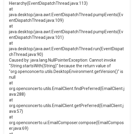
Hierarchy(EventDispatchThread.java:113)
at
java.desktop/java.awt.EventDispatchThread.pumpEvents(Ev
entDispatchThread.java:109)
at
java.desktop/java.awt.EventDispatchThread.pumpEvents(Ev
entDispatchThread.java:101)
at
java.desktop/java.awt.EventDispatchThread.run(EventDispat
chThread.java:90)
Caused by: java.lang.NullPointerException: Cannot invoke
"String.startsWith(String)" because the return value of
"org.openconcerto.utils.DesktopEnvironment.getVersion()" is
null
at
org.openconcerto.utils.EmailClient.findPreferred(EmailClient.j
ava:288)
at
org.openconcerto.utils.EmailClient.getPreferred(EmailClient.j
ava:57)
at
org.openconcerto.ui.EmailComposer.compose(EmailCompos
er.java:69)