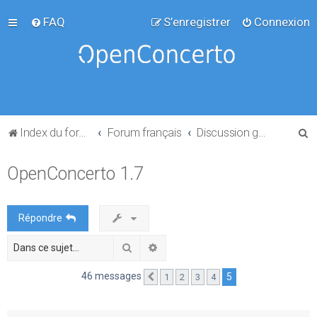
FAQ
S’enregistrer
Connexion
R
Index du forum
Forum français
Discussion générale
e
OpenConcerto 1.7
c
h
e
Répondre
r
Rechercher
Recherche avancée
c
h
46 messages
5
1
2
3
4
Précédente
e
r