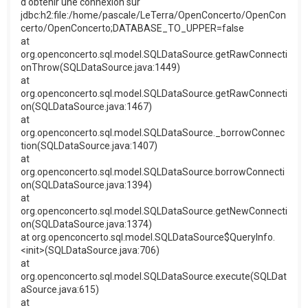
d'obtenir une connexion sur
jdbc:h2:file:/home/pascale/LeTerra/OpenConcerto/OpenCon
certo/OpenConcerto;DATABASE_TO_UPPER=false
at
org.openconcerto.sql.model.SQLDataSource.getRawConnecti
onThrow(SQLDataSource.java:1449)
at
org.openconcerto.sql.model.SQLDataSource.getRawConnecti
on(SQLDataSource.java:1467)
at
org.openconcerto.sql.model.SQLDataSource._borrowConnec
tion(SQLDataSource.java:1407)
at
org.openconcerto.sql.model.SQLDataSource.borrowConnecti
on(SQLDataSource.java:1394)
at
org.openconcerto.sql.model.SQLDataSource.getNewConnecti
on(SQLDataSource.java:1374)
at org.openconcerto.sql.model.SQLDataSource$QueryInfo.
<init>(SQLDataSource.java:706)
at
org.openconcerto.sql.model.SQLDataSource.execute(SQLDat
aSource.java:615)
at