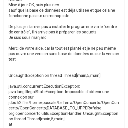
Mise à jour OK, puis plus rien.
sauf que la base de données est déjà utilisée et que cela ne
fonctionne pas sur un monoposte
De plus, je n'arrive pas à installer le programme via le "centre
de contrôle", il n'arrive pas à préparer les paquets
Je suis sous manjaro
Merci de votre aide, car la tout est planté et je ne peu même
pas ouvrir une version sans base de données ou sur la version
test
UncaughtException on thread Thread[main,5,main]
java.util.concurrent.ExecutionException:
java.lang.IllegalStateException: Impossible d'obtenir une
connexion sur
jdbc:h2:file:/home/pascale/LeTerra/OpenConcerto/OpenCon
certo/OpenConcerto;DATABASE_TO_UPPER=false
org.openconcerto.utils.ExceptionHandler: UncaughtException
on thread Thread[main,5,main]
at