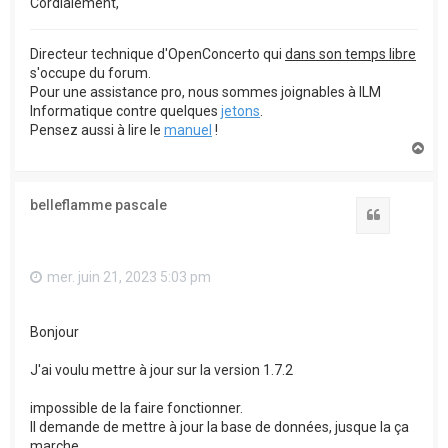
Cordialement,
Directeur technique d'OpenConcerto qui
dans son temps libre
s'occupe du forum.
Pour une assistance pro, nous sommes joignables à ILM
Informatique contre quelques
jetons
.
Pensez aussi à lire le
manuel
!
H
a
u
t
belleflamme pascale
Citation
mer. juin 21, 2023 5:03 pm
Bonjour
J'ai voulu mettre à jour sur la version 1.7.2
impossible de la faire fonctionner.
Il demande de mettre à jour la base de données, jusque la ça
marche.