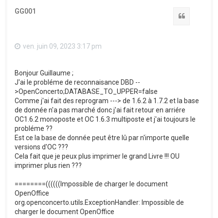
GG001
Citation
ven. juin 09, 2023 3:17 pm
Bonjour Guillaume ;
J'ai le probléme de reconnaisance DBD --
>OpenConcerto;DATABASE_TO_UPPER=false
Comme j'ai fait des reprogram ---> de 1.6.2 à 1.7.2 et la base
de donnée n'a pas marché donc j'ai fait retour en arriére
OC1.6.2 monoposte et OC 1.6.3 multiposte et j'ai toujours le
probléme ??
Est ce la base de donnée peut être lû par n'importe quelle
versions d'OC ???
Cela fait que je peux plus imprimer le grand Livre !!! OU
imprimer plus rien ???
========((((((Impossible de charger le document
OpenOffice
org.openconcerto.utils.ExceptionHandler: Impossible de
charger le document OpenOffice