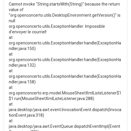
Cannot invoke "String.startsWith(String)" because the return
value of
"org.openconcerto.utils.DesktopEnvironment.getVersion()" is
null
org.openconcerto.utils.ExceptionHandler: Impossible
d'envoyer le courriel!
at
org.openconcerto.utils.ExceptionHandler.handle(ExceptionHa
ndler.java:150)
at
org.openconcerto.utils.ExceptionHandler.handle(ExceptionHa
ndler.java:132)
at
org.openconcerto.utils.ExceptionHandler.handle(ExceptionHa
ndler.java:158)
at
org.openconcerto.erp.model.MouseSheetXmlListeListener$1
$1.run(MouseSheetXmlListeListener.java:288)
at
java.desktop/java.awt.event.InvocationEvent.dispatch(Invoca
tionEvent.java:318)
at
java.desktop/java.awt.EventQueue.dispatchEventImpl(Event