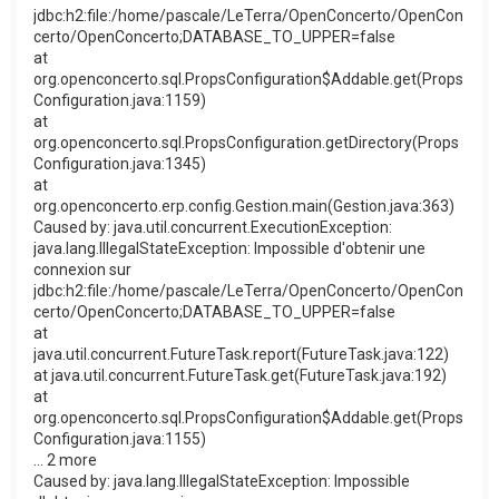
jdbc:h2:file:/home/pascale/LeTerra/OpenConcerto/OpenCon
certo/OpenConcerto;DATABASE_TO_UPPER=false
at
org.openconcerto.sql.PropsConfiguration$Addable.get(Props
Configuration.java:1159)
at
org.openconcerto.sql.PropsConfiguration.getDirectory(Props
Configuration.java:1345)
at
org.openconcerto.erp.config.Gestion.main(Gestion.java:363)
Caused by: java.util.concurrent.ExecutionException:
java.lang.IllegalStateException: Impossible d'obtenir une
connexion sur
jdbc:h2:file:/home/pascale/LeTerra/OpenConcerto/OpenCon
certo/OpenConcerto;DATABASE_TO_UPPER=false
at
java.util.concurrent.FutureTask.report(FutureTask.java:122)
at java.util.concurrent.FutureTask.get(FutureTask.java:192)
at
org.openconcerto.sql.PropsConfiguration$Addable.get(Props
Configuration.java:1155)
... 2 more
Caused by: java.lang.IllegalStateException: Impossible