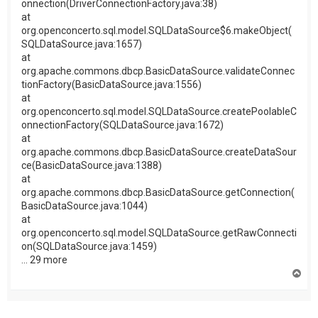
onnection(DriverConnectionFactory.java:38)
at
org.openconcerto.sql.model.SQLDataSource$6.makeObject(
SQLDataSource.java:1657)
at
org.apache.commons.dbcp.BasicDataSource.validateConnec
tionFactory(BasicDataSource.java:1556)
at
org.openconcerto.sql.model.SQLDataSource.createPoolableC
onnectionFactory(SQLDataSource.java:1672)
at
org.apache.commons.dbcp.BasicDataSource.createDataSour
ce(BasicDataSource.java:1388)
at
org.apache.commons.dbcp.BasicDataSource.getConnection(
BasicDataSource.java:1044)
at
org.openconcerto.sql.model.SQLDataSource.getRawConnecti
on(SQLDataSource.java:1459)
... 29 more
H
a
u
t