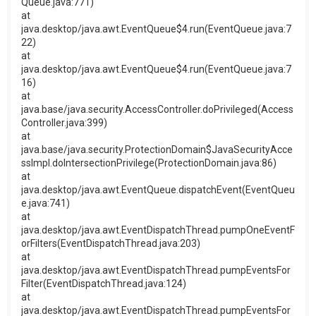
Queue.java:771)
at
java.desktop/java.awt.EventQueue$4.run(EventQueue.java:7
22)
at
java.desktop/java.awt.EventQueue$4.run(EventQueue.java:7
16)
at
java.base/java.security.AccessController.doPrivileged(Access
Controller.java:399)
at
java.base/java.security.ProtectionDomain$JavaSecurityAcce
ssImpl.doIntersectionPrivilege(ProtectionDomain.java:86)
at
java.desktop/java.awt.EventQueue.dispatchEvent(EventQueu
e.java:741)
at
java.desktop/java.awt.EventDispatchThread.pumpOneEventF
orFilters(EventDispatchThread.java:203)
at
java.desktop/java.awt.EventDispatchThread.pumpEventsFor
Filter(EventDispatchThread.java:124)
at
java.desktop/java.awt.EventDispatchThread.pumpEventsFor