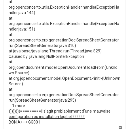
at
org.openconcerto.utils.ExceptionHandler.handle(ExceptionHa
ndler.java:144)
at
org.openconcerto.utils.ExceptionHandler.handle(ExceptionHa
ndler.java:151)
at
org.openconcerto.erp.generationDoc.SpreadSheetGenerator.
run(SpreadSheetGenerator.java:310)
at java.base/java.lang.Thread.run(Thread.java:829)
Caused by: java.lang.NullPointerException
at
org.jopendocument.model.OpenDocument.loadFrom(Unkno
wn Source)
at org.jopendocument.model.OpenDocument.<init>(Unknown
Source)
at
org.openconcerto.erp.generationDoc.SpreadSheetGenerator.
run(SpreadSheetGenerator.java:295)
... 1 more
))))))))=====
=
===il s'agit problablement d'une mauvaise
configuration ou installation logitiel ??????
BON A+++ GG001
H