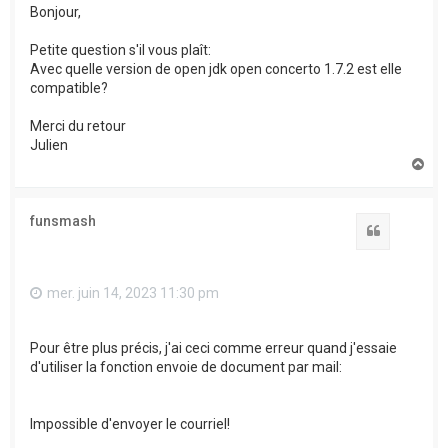
Bonjour,
Petite question s'il vous plaît:
Avec quelle version de open jdk open concerto 1.7.2 est elle
compatible?
Merci du retour
Julien
H
a
u
t
funsmash
Citation
mer. juin 14, 2023 11:30 pm
Pour être plus précis, j'ai ceci comme erreur quand j'essaie
d'utiliser la fonction envoie de document par mail:
Impossible d'envoyer le courriel!