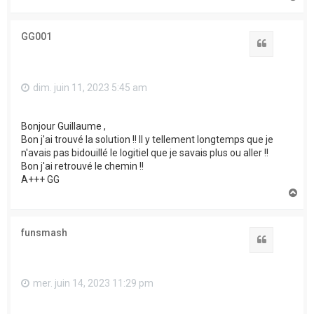
a
u
t
GG001
Citation
dim. juin 11, 2023 5:45 am
Bonjour Guillaume ,
Bon j'ai trouvé la solution !! Il y tellement longtemps que je
n'avais pas bidouillé le logitiel que je savais plus ou aller !!
Bon j'ai retrouvé le chemin !!
A+++ GG
H
a
u
t
funsmash
Citation
mer. juin 14, 2023 11:29 pm