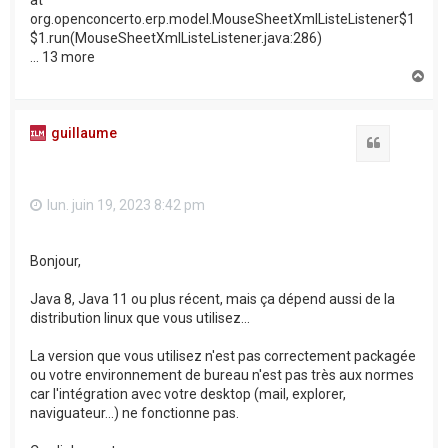
at
org.openconcerto.erp.model.MouseSheetXmlListeListener$1
$1.run(MouseSheetXmlListeListener.java:286)
... 13 more
H
a
u
t
guillaume
Citation
lun. juin 19, 2023 8:42 pm
Bonjour,
Java 8, Java 11 ou plus récent, mais ça dépend aussi de la
distribution linux que vous utilisez...
La version que vous utilisez n'est pas correctement packagée
ou votre environnement de bureau n'est pas très aux normes
car l'intégration avec votre desktop (mail, explorer,
naviguateur...) ne fonctionne pas.