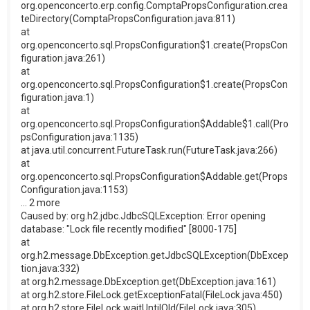
org.openconcerto.erp.config.ComptaPropsConfiguration.crea
teDirectory(ComptaPropsConfiguration.java:811)
at
org.openconcerto.sql.PropsConfiguration$1.create(PropsCon
figuration.java:261)
at
org.openconcerto.sql.PropsConfiguration$1.create(PropsCon
figuration.java:1)
at
org.openconcerto.sql.PropsConfiguration$Addable$1.call(Pro
psConfiguration.java:1135)
at java.util.concurrent.FutureTask.run(FutureTask.java:266)
at
org.openconcerto.sql.PropsConfiguration$Addable.get(Props
Configuration.java:1153)
... 2 more
Caused by: org.h2.jdbc.JdbcSQLException: Error opening
database: "Lock file recently modified" [8000-175]
at
org.h2.message.DbException.getJdbcSQLException(DbExcep
tion.java:332)
at org.h2.message.DbException.get(DbException.java:161)
at org.h2.store.FileLock.getExceptionFatal(FileLock.java:450)
at org.h2.store.FileLock.waitUntilOld(FileLock.java:305)