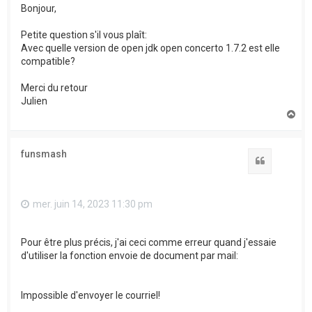
Bonjour,
Petite question s'il vous plaît:
Avec quelle version de open jdk open concerto 1.7.2 est elle
compatible?
Merci du retour
Julien
H
a
u
t
funsmash
Citation
mer. juin 14, 2023 11:30 pm
Pour être plus précis, j'ai ceci comme erreur quand j'essaie
d'utiliser la fonction envoie de document par mail:
Impossible d'envoyer le courriel!