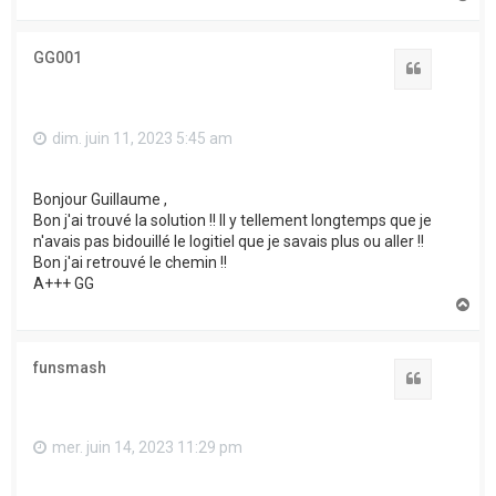
a
u
t
GG001
Citation
dim. juin 11, 2023 5:45 am
Bonjour Guillaume ,
Bon j'ai trouvé la solution !! Il y tellement longtemps que je
n'avais pas bidouillé le logitiel que je savais plus ou aller !!
Bon j'ai retrouvé le chemin !!
A+++ GG
H
a
u
t
funsmash
Citation
mer. juin 14, 2023 11:29 pm