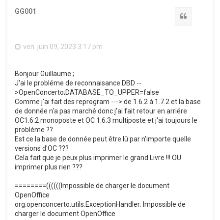
GG001
Citation
ven. juin 09, 2023 3:17 pm
Bonjour Guillaume ;
J'ai le probléme de reconnaisance DBD --
>OpenConcerto;DATABASE_TO_UPPER=false
Comme j'ai fait des reprogram ---> de 1.6.2 à 1.7.2 et la base
de donnée n'a pas marché donc j'ai fait retour en arriére
OC1.6.2 monoposte et OC 1.6.3 multiposte et j'ai toujours le
probléme ??
Est ce la base de donnée peut être lû par n'importe quelle
versions d'OC ???
Cela fait que je peux plus imprimer le grand Livre !!! OU
imprimer plus rien ???
========((((((Impossible de charger le document
OpenOffice
org.openconcerto.utils.ExceptionHandler: Impossible de
charger le document OpenOffice