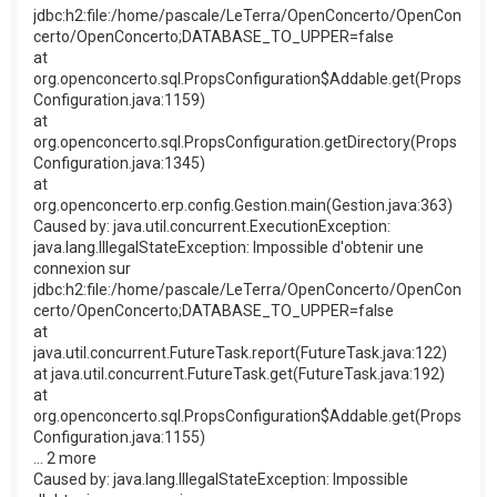
jdbc:h2:file:/home/pascale/LeTerra/OpenConcerto/OpenCon
certo/OpenConcerto;DATABASE_TO_UPPER=false
at
org.openconcerto.sql.PropsConfiguration$Addable.get(Props
Configuration.java:1159)
at
org.openconcerto.sql.PropsConfiguration.getDirectory(Props
Configuration.java:1345)
at
org.openconcerto.erp.config.Gestion.main(Gestion.java:363)
Caused by: java.util.concurrent.ExecutionException:
java.lang.IllegalStateException: Impossible d'obtenir une
connexion sur
jdbc:h2:file:/home/pascale/LeTerra/OpenConcerto/OpenCon
certo/OpenConcerto;DATABASE_TO_UPPER=false
at
java.util.concurrent.FutureTask.report(FutureTask.java:122)
at java.util.concurrent.FutureTask.get(FutureTask.java:192)
at
org.openconcerto.sql.PropsConfiguration$Addable.get(Props
Configuration.java:1155)
... 2 more
Caused by: java.lang.IllegalStateException: Impossible