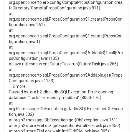
org.openconcerto.erp.config.ComptaPropsConfiguration.crea
teDirectory(ComptaPropsConfiguration.java:811)
at
org.openconcerto.sql.PropsConfiguration$1.create(PropsCon
figuration.java:261)
at
org.openconcerto.sql.PropsConfiguration$1.create(PropsCon
figuration.java:1)
at
org.openconcerto.sql.PropsConfiguration$Addable$1.call(Pro
psConfiguration.java:1135)
at java.util.concurrent.FutureTask.run(FutureTask.java:266)
at
org.openconcerto.sql.PropsConfiguration$Addable.get(Props
Configuration.java:1153)
... 2 more
Caused by: org.h2.jdbc.JdbcSQLException: Error opening
database: "Lock file recently modified" [8000-175]
at
org.h2.message.DbException.getJdbcSQLException(DbExcep
tion.java:332)
at org.h2.message.DbException.get(DbException.java:161)
at org.h2.store.FileLock.getExceptionFatal(FileLock.java:450)
at org.h2.store.FileLock.waitUntilOld(FileLock.java:305)