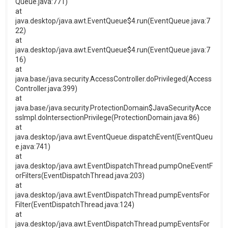
Queue.java:771)
at
java.desktop/java.awt.EventQueue$4.run(EventQueue.java:7
22)
at
java.desktop/java.awt.EventQueue$4.run(EventQueue.java:7
16)
at
java.base/java.security.AccessController.doPrivileged(Access
Controller.java:399)
at
java.base/java.security.ProtectionDomain$JavaSecurityAcce
ssImpl.doIntersectionPrivilege(ProtectionDomain.java:86)
at
java.desktop/java.awt.EventQueue.dispatchEvent(EventQueu
e.java:741)
at
java.desktop/java.awt.EventDispatchThread.pumpOneEventF
orFilters(EventDispatchThread.java:203)
at
java.desktop/java.awt.EventDispatchThread.pumpEventsFor
Filter(EventDispatchThread.java:124)
at
java.desktop/java.awt.EventDispatchThread.pumpEventsFor