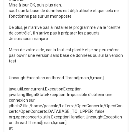
Mise à jour OK, puis plus rien.
sauf que la base de données est déjà utilisée et que cela ne
fonctionne pas sur un monoposte
De plus, je n'arrive pas à installer le programme via le "centre
de contrôle", il n'arrive pas à préparer les paquets
Je suis sous manjaro
Merci de votre aide, car la tout est planté et je ne peu même
pas ouvrir une version sans base de données ou sur la version
test
UncaughtException on thread Thread[main,5,main]
java.util.concurrent.ExecutionException:
java.lang.IllegalStateException: Impossible d'obtenir une
connexion sur
jdbc:h2:file:/home/pascale/LeTerra/OpenConcerto/OpenCon
certo/OpenConcerto;DATABASE_TO_UPPER=false
org.openconcerto.utils.ExceptionHandler: UncaughtException
on thread Thread[main,5,main]
at