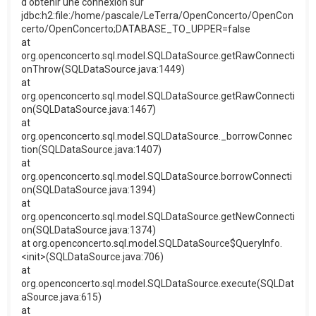
d'obtenir une connexion sur
jdbc:h2:file:/home/pascale/LeTerra/OpenConcerto/OpenCon
certo/OpenConcerto;DATABASE_TO_UPPER=false
at
org.openconcerto.sql.model.SQLDataSource.getRawConnecti
onThrow(SQLDataSource.java:1449)
at
org.openconcerto.sql.model.SQLDataSource.getRawConnecti
on(SQLDataSource.java:1467)
at
org.openconcerto.sql.model.SQLDataSource._borrowConnec
tion(SQLDataSource.java:1407)
at
org.openconcerto.sql.model.SQLDataSource.borrowConnecti
on(SQLDataSource.java:1394)
at
org.openconcerto.sql.model.SQLDataSource.getNewConnecti
on(SQLDataSource.java:1374)
at org.openconcerto.sql.model.SQLDataSource$QueryInfo.
<init>(SQLDataSource.java:706)
at
org.openconcerto.sql.model.SQLDataSource.execute(SQLDat
aSource.java:615)
at