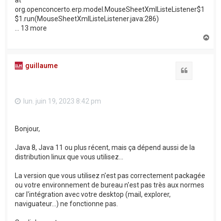
at
org.openconcerto.erp.model.MouseSheetXmlListeListener$1
$1.run(MouseSheetXmlListeListener.java:286)
... 13 more
H
a
u
t
guillaume
Citation
lun. juin 19, 2023 8:42 pm
Bonjour,
Java 8, Java 11 ou plus récent, mais ça dépend aussi de la
distribution linux que vous utilisez...
La version que vous utilisez n'est pas correctement packagée
ou votre environnement de bureau n'est pas très aux normes
car l'intégration avec votre desktop (mail, explorer,
naviguateur...) ne fonctionne pas.