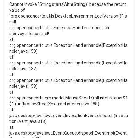
Cannot invoke "String.startsWith(String)" because the return
value of
"org.openconcerto.utils.DesktopEnvironment.getVersion()" is
null
org.openconcerto.utils.ExceptionHandler: Impossible
d'envoyer le courriel!
at
org.openconcerto.utils.ExceptionHandler.handle(ExceptionHa
ndler.java:150)
at
org.openconcerto.utils.ExceptionHandler.handle(ExceptionHa
ndler.java:132)
at
org.openconcerto.utils.ExceptionHandler.handle(ExceptionHa
ndler.java:158)
at
org.openconcerto.erp.model.MouseSheetXmlListeListener$1
$1.run(MouseSheetXmlListeListener.java:288)
at
java.desktop/java.awt.event.InvocationEvent.dispatch(Invoca
tionEvent.java:318)
at
java.desktop/java.awt.EventQueue.dispatchEventImpl(Event