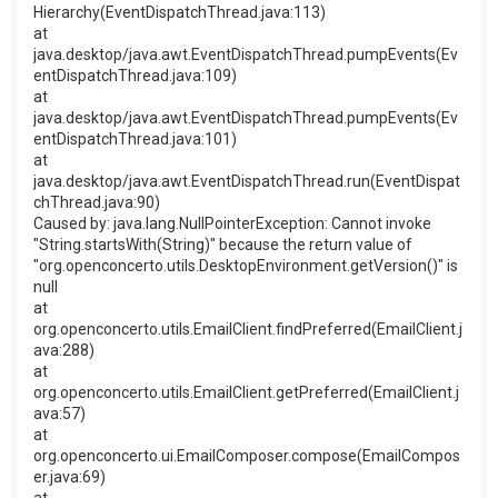
Hierarchy(EventDispatchThread.java:113)
at
java.desktop/java.awt.EventDispatchThread.pumpEvents(Ev
entDispatchThread.java:109)
at
java.desktop/java.awt.EventDispatchThread.pumpEvents(Ev
entDispatchThread.java:101)
at
java.desktop/java.awt.EventDispatchThread.run(EventDispat
chThread.java:90)
Caused by: java.lang.NullPointerException: Cannot invoke
"String.startsWith(String)" because the return value of
"org.openconcerto.utils.DesktopEnvironment.getVersion()" is
null
at
org.openconcerto.utils.EmailClient.findPreferred(EmailClient.j
ava:288)
at
org.openconcerto.utils.EmailClient.getPreferred(EmailClient.j
ava:57)
at
org.openconcerto.ui.EmailComposer.compose(EmailCompos
er.java:69)