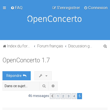
FAQ
S’enregistrer
Connexion
R
Index du forum
Forum français
Discussion générale
e
OpenConcerto 1.7
c
h
e
Répondre
r
Rechercher
Recherche avancée
c
h
46 messages
5
1
2
3
4
Précédente
e
r