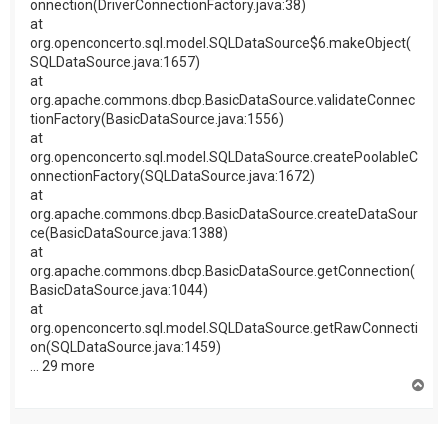
onnection(DriverConnectionFactory.java:38)
at
org.openconcerto.sql.model.SQLDataSource$6.makeObject(
SQLDataSource.java:1657)
at
org.apache.commons.dbcp.BasicDataSource.validateConnec
tionFactory(BasicDataSource.java:1556)
at
org.openconcerto.sql.model.SQLDataSource.createPoolableC
onnectionFactory(SQLDataSource.java:1672)
at
org.apache.commons.dbcp.BasicDataSource.createDataSour
ce(BasicDataSource.java:1388)
at
org.apache.commons.dbcp.BasicDataSource.getConnection(
BasicDataSource.java:1044)
at
org.openconcerto.sql.model.SQLDataSource.getRawConnecti
on(SQLDataSource.java:1459)
... 29 more
H
a
u
t