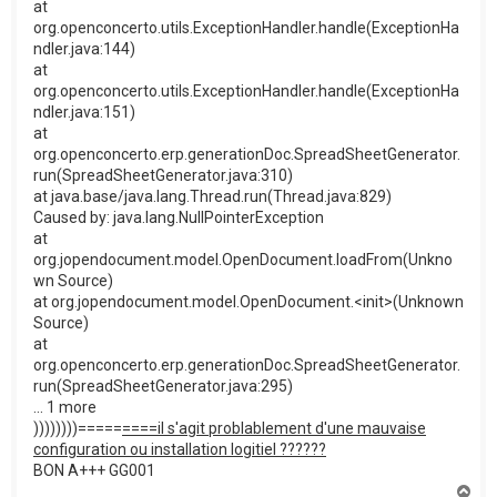
at
org.openconcerto.utils.ExceptionHandler.handle(ExceptionHa
ndler.java:144)
at
org.openconcerto.utils.ExceptionHandler.handle(ExceptionHa
ndler.java:151)
at
org.openconcerto.erp.generationDoc.SpreadSheetGenerator.
run(SpreadSheetGenerator.java:310)
at java.base/java.lang.Thread.run(Thread.java:829)
Caused by: java.lang.NullPointerException
at
org.jopendocument.model.OpenDocument.loadFrom(Unkno
wn Source)
at org.jopendocument.model.OpenDocument.<init>(Unknown
Source)
at
org.openconcerto.erp.generationDoc.SpreadSheetGenerator.
run(SpreadSheetGenerator.java:295)
... 1 more
))))))))=====
=
===il s'agit problablement d'une mauvaise
configuration ou installation logitiel ??????
BON A+++ GG001
H