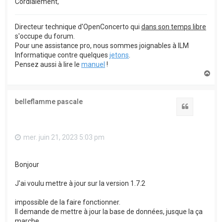
Cordialement,
Directeur technique d'OpenConcerto qui
dans son temps libre
s'occupe du forum.
Pour une assistance pro, nous sommes joignables à ILM
Informatique contre quelques
jetons
.
Pensez aussi à lire le
manuel
!
H
a
u
t
belleflamme pascale
Citation
mer. juin 21, 2023 5:03 pm
Bonjour
J'ai voulu mettre à jour sur la version 1.7.2
impossible de la faire fonctionner.
Il demande de mettre à jour la base de données, jusque la ça
marche.