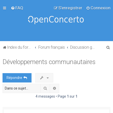
FAQ
S’enregistrer
Connexion
R
Index du forum
Forum français
Discussion générale
e
Développements communautaires
c
h
e
Répondre
r
Rechercher
Recherche avancée
c
h
4 messages • Page
1
sur
1
e
r