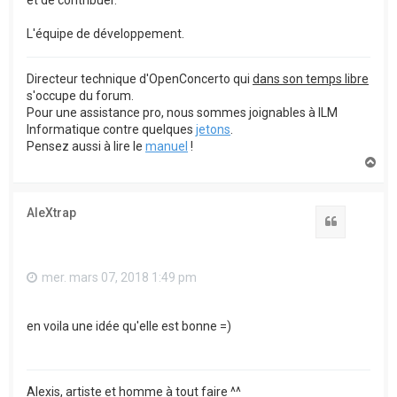
et de contribuer.
L'équipe de développement.
Directeur technique d'OpenConcerto qui
dans son temps libre
s'occupe du forum.
Pour une assistance pro, nous sommes joignables à ILM
Informatique contre quelques
jetons
.
Pensez aussi à lire le
manuel
!
H
a
u
t
AleXtrap
Citation
mer. mars 07, 2018 1:49 pm
en voila une idée qu'elle est bonne =)
Alexis, artiste et homme à tout faire ^^