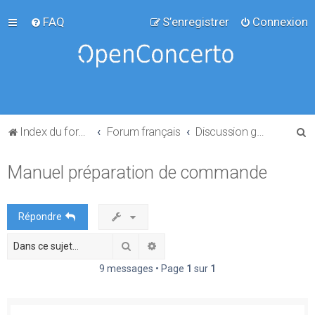
FAQ
S’enregistrer
Connexion
R
Index du forum
Forum français
Discussion générale
e
Manuel préparation de commande
c
h
e
Répondre
r
Rechercher
Recherche avancée
c
h
9 messages • Page
1
sur
1
e
r