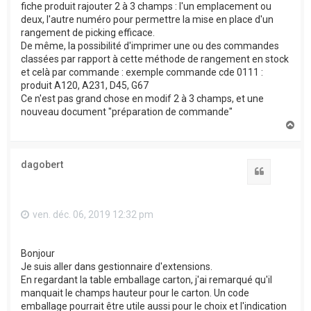
fiche produit rajouter 2 à 3 champs : l'un emplacement ou
deux, l'autre numéro pour permettre la mise en place d'un
rangement de picking efficace.
De même, la possibilité d'imprimer une ou des commandes
classées par rapport à cette méthode de rangement en stock
et celà par commande : exemple commande cde 0111 :
produit A120, A231, D45, G67
Ce n'est pas grand chose en modif 2 à 3 champs, et une
nouveau document "préparation de commande"
H
a
u
t
dagobert
Citation
ven. déc. 06, 2019 12:32 pm
Bonjour
Je suis aller dans gestionnaire d'extensions.
En regardant la table emballage carton, j'ai remarqué qu'il
manquait le champs hauteur pour le carton. Un code
emballage pourrait être utile aussi pour le choix et l'indication