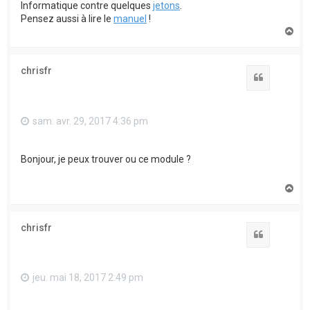
Informatique contre quelques
jetons
.
Pensez aussi à lire le
manuel
!
H
a
u
t
chrisfr
Citation
sam. avr. 29, 2017 4:36 pm
Bonjour, je peux trouver ou ce module ?
H
a
u
t
chrisfr
Citation
jeu. mai 18, 2017 2:49 pm