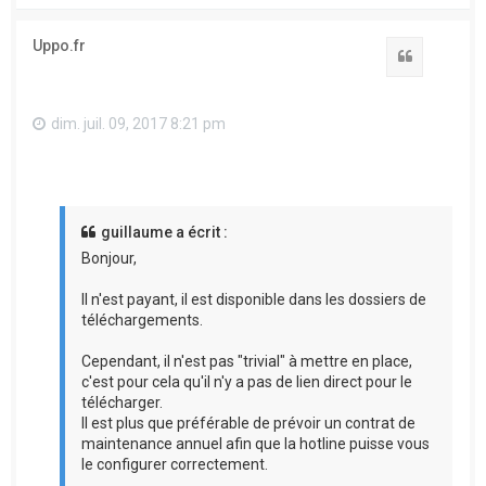
u
t
Uppo.fr
Citation
dim. juil. 09, 2017 8:21 pm
guillaume a écrit :
Bonjour,
Il n'est payant, il est disponible dans les dossiers de
téléchargements.
Cependant, il n'est pas "trivial" à mettre en place,
c'est pour cela qu'il n'y a pas de lien direct pour le
télécharger.
Il est plus que préférable de prévoir un contrat de
maintenance annuel afin que la hotline puisse vous
le configurer correctement.