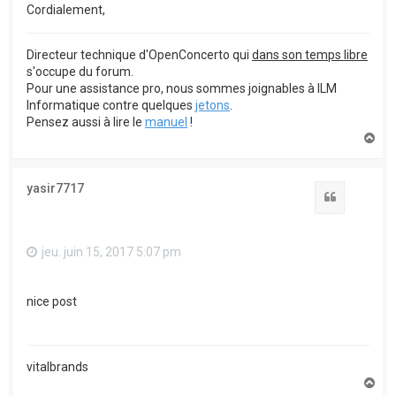
Cordialement,
Directeur technique d'OpenConcerto qui
dans son temps libre
s'occupe du forum.
Pour une assistance pro, nous sommes joignables à ILM
Informatique contre quelques
jetons
.
Pensez aussi à lire le
manuel
!
H
a
u
t
yasir7717
Citation
jeu. juin 15, 2017 5:07 pm
nice post
vitalbrands
H
a