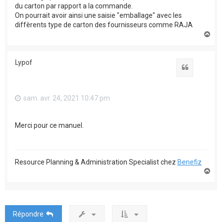
du carton par rapport a la commande.
On pourrait avoir ainsi une saisie "emballage" avec les
diffèrents type de carton des fournisseurs comme RAJA
H
a
u
t
Lypof
Citation
sam. avr. 24, 2021 10:47 pm
Merci pour ce manuel.
Resource Planning & Administration Specialist chez
Benefiz
H
a
u
t
Répondre