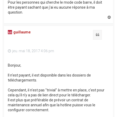
Pour les personnes qui cherche le mode code barre, il doit
être payant sachant que j'ai eu aucune réponse à ma
question.
H
a
u
t
guillaume
Citation
jeu. mai 18, 2017 4:06 pm
Bonjour,
Il n'est payant, il est disponible dans les dossiers de
téléchargements.
Cependant, il n'est pas "trivial" à mettre en place, c'est pour
cela qu'il n'y a pas de lien direct pour le télécharger.
Il est plus que préférable de prévoir un contrat de
maintenance annuel afin que la hotline puisse vous le
configurer correctement.