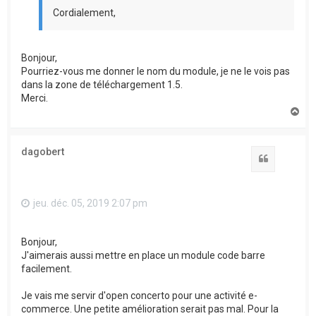
Cordialement,
Bonjour,
Pourriez-vous me donner le nom du module, je ne le vois pas
dans la zone de téléchargement 1.5.
Merci.
H
a
u
t
dagobert
Citation
jeu. déc. 05, 2019 2:07 pm
Bonjour,
J'aimerais aussi mettre en place un module code barre
facilement.
Je vais me servir d'open concerto pour une activité e-
commerce. Une petite amélioration serait pas mal. Pour la