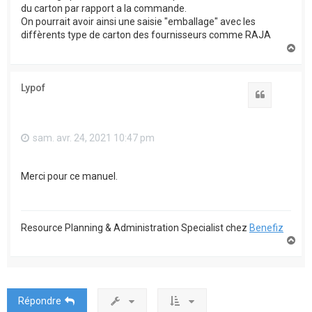
du carton par rapport a la commande.
On pourrait avoir ainsi une saisie "emballage" avec les
diffèrents type de carton des fournisseurs comme RAJA
H
a
u
t
Lypof
Citation
sam. avr. 24, 2021 10:47 pm
Merci pour ce manuel.
Resource Planning & Administration Specialist chez
Benefiz
H
a
u
t
Répondre