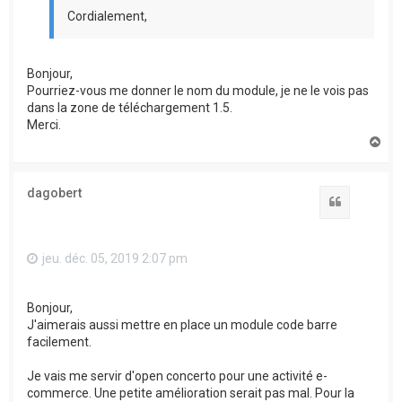
Cordialement,
Bonjour,
Pourriez-vous me donner le nom du module, je ne le vois pas
dans la zone de téléchargement 1.5.
Merci.
H
a
u
t
dagobert
Citation
jeu. déc. 05, 2019 2:07 pm
Bonjour,
J'aimerais aussi mettre en place un module code barre
facilement.
Je vais me servir d'open concerto pour une activité e-
commerce. Une petite amélioration serait pas mal. Pour la