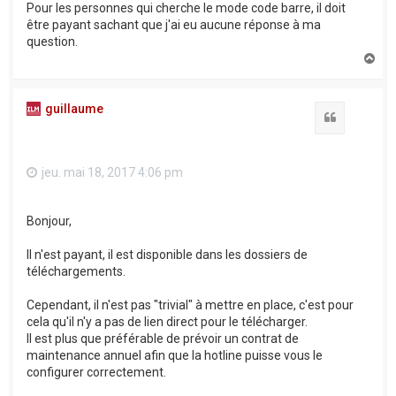
Pour les personnes qui cherche le mode code barre, il doit
être payant sachant que j'ai eu aucune réponse à ma
question.
H
a
u
t
guillaume
Citation
jeu. mai 18, 2017 4:06 pm
Bonjour,
Il n'est payant, il est disponible dans les dossiers de
téléchargements.
Cependant, il n'est pas "trivial" à mettre en place, c'est pour
cela qu'il n'y a pas de lien direct pour le télécharger.
Il est plus que préférable de prévoir un contrat de
maintenance annuel afin que la hotline puisse vous le
configurer correctement.