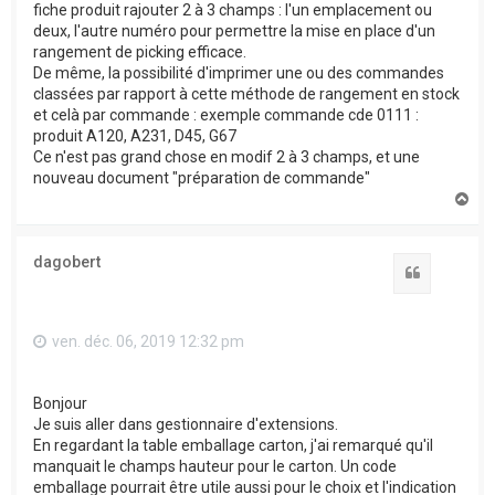
fiche produit rajouter 2 à 3 champs : l'un emplacement ou
deux, l'autre numéro pour permettre la mise en place d'un
rangement de picking efficace.
De même, la possibilité d'imprimer une ou des commandes
classées par rapport à cette méthode de rangement en stock
et celà par commande : exemple commande cde 0111 :
produit A120, A231, D45, G67
Ce n'est pas grand chose en modif 2 à 3 champs, et une
nouveau document "préparation de commande"
H
a
u
t
dagobert
Citation
ven. déc. 06, 2019 12:32 pm
Bonjour
Je suis aller dans gestionnaire d'extensions.
En regardant la table emballage carton, j'ai remarqué qu'il
manquait le champs hauteur pour le carton. Un code
emballage pourrait être utile aussi pour le choix et l'indication