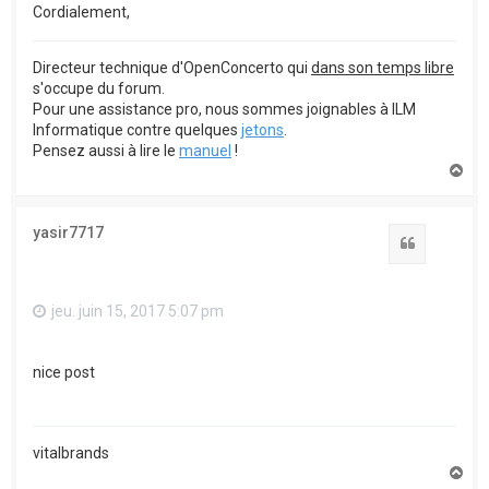
Cordialement,
Directeur technique d'OpenConcerto qui
dans son temps libre
s'occupe du forum.
Pour une assistance pro, nous sommes joignables à ILM
Informatique contre quelques
jetons
.
Pensez aussi à lire le
manuel
!
H
a
u
t
yasir7717
Citation
jeu. juin 15, 2017 5:07 pm
nice post
vitalbrands
H
a