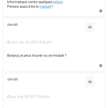
Informatique contre quelques
jetons
.
Pensez aussi à lire le
manuel
!
H
a
u
t
chrisfr
Citation
sam. avr. 29, 2017 4:36 pm
Bonjour, je peux trouver ou ce module ?
H
a
u
t
chrisfr
Citation
jeu. mai 18, 2017 2:49 pm