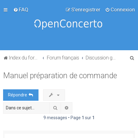
FAQ
S’enregistrer
Connexion
R
Index du forum
Forum français
Discussion générale
e
Manuel préparation de commande
c
h
e
Répondre
r
Rechercher
Recherche avancée
c
h
9 messages • Page
1
sur
1
e
r