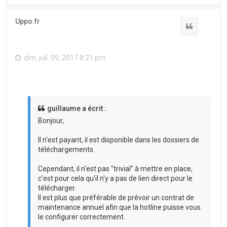
u
t
Uppo.fr
Citation
dim. juil. 09, 2017 8:21 pm
guillaume a écrit :
Bonjour,
Il n'est payant, il est disponible dans les dossiers de
téléchargements.
Cependant, il n'est pas "trivial" à mettre en place,
c'est pour cela qu'il n'y a pas de lien direct pour le
télécharger.
Il est plus que préférable de prévoir un contrat de
maintenance annuel afin que la hotline puisse vous
le configurer correctement.