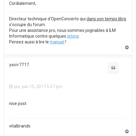
Cordialement,
Directeur technique d'OpenConcerto qui
dans son temps libre
s'occupe du forum.
Pour une assistance pro, nous sommes joignables à ILM
Informatique contre quelques
jetons
.
Pensez aussi à lire le
manuel
!
H
a
u
t
yasir7717
Citation
jeu. juin 15, 2017 5:07 pm
nice post
vitalbrands
H
a