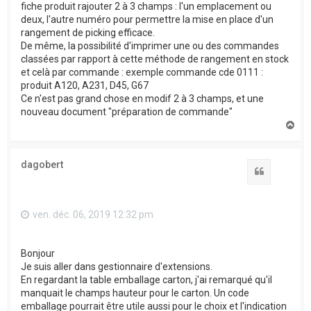
fiche produit rajouter 2 à 3 champs : l'un emplacement ou
deux, l'autre numéro pour permettre la mise en place d'un
rangement de picking efficace.
De même, la possibilité d'imprimer une ou des commandes
classées par rapport à cette méthode de rangement en stock
et celà par commande : exemple commande cde 0111 :
produit A120, A231, D45, G67
Ce n'est pas grand chose en modif 2 à 3 champs, et une
nouveau document "préparation de commande"
H
a
u
t
dagobert
Citation
ven. déc. 06, 2019 12:32 pm
Bonjour
Je suis aller dans gestionnaire d'extensions.
En regardant la table emballage carton, j'ai remarqué qu'il
manquait le champs hauteur pour le carton. Un code
emballage pourrait être utile aussi pour le choix et l'indication