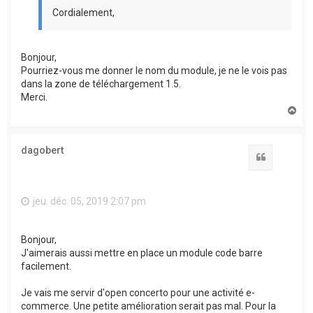
Cordialement,
Bonjour,
Pourriez-vous me donner le nom du module, je ne le vois pas
dans la zone de téléchargement 1.5.
Merci.
H
a
u
t
dagobert
Citation
jeu. déc. 05, 2019 2:07 pm
Bonjour,
J'aimerais aussi mettre en place un module code barre
facilement.
Je vais me servir d'open concerto pour une activité e-
commerce. Une petite amélioration serait pas mal. Pour la