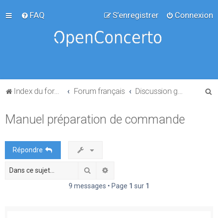
FAQ
S’enregistrer
Connexion
R
Index du forum
Forum français
Discussion générale
e
Manuel préparation de commande
c
h
e
Répondre
r
Rechercher
Recherche avancée
c
h
9 messages • Page
1
sur
1
e
r