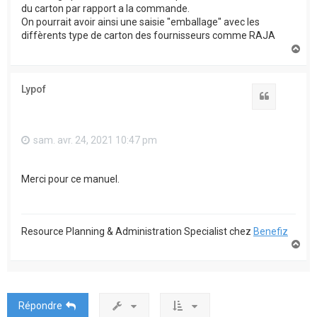
du carton par rapport a la commande.
On pourrait avoir ainsi une saisie "emballage" avec les
diffèrents type de carton des fournisseurs comme RAJA
H
a
u
t
Lypof
Citation
sam. avr. 24, 2021 10:47 pm
Merci pour ce manuel.
Resource Planning & Administration Specialist chez
Benefiz
H
a
u
t
Répondre