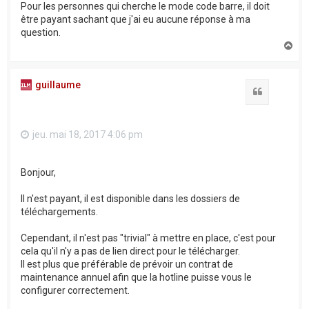
Pour les personnes qui cherche le mode code barre, il doit
être payant sachant que j'ai eu aucune réponse à ma
question.
H
a
u
t
guillaume
Citation
jeu. mai 18, 2017 4:06 pm
Bonjour,
Il n'est payant, il est disponible dans les dossiers de
téléchargements.
Cependant, il n'est pas "trivial" à mettre en place, c'est pour
cela qu'il n'y a pas de lien direct pour le télécharger.
Il est plus que préférable de prévoir un contrat de
maintenance annuel afin que la hotline puisse vous le
configurer correctement.