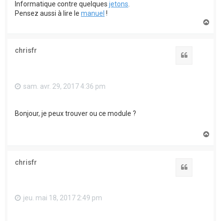
Informatique contre quelques
jetons
.
Pensez aussi à lire le
manuel
!
H
a
u
t
chrisfr
Citation
sam. avr. 29, 2017 4:36 pm
Bonjour, je peux trouver ou ce module ?
H
a
u
t
chrisfr
Citation
jeu. mai 18, 2017 2:49 pm