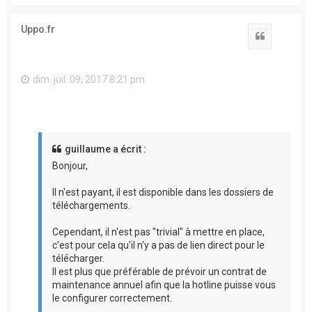
u
t
Uppo.fr
Citation
dim. juil. 09, 2017 8:21 pm
guillaume a écrit :
Bonjour,
Il n'est payant, il est disponible dans les dossiers de
téléchargements.
Cependant, il n'est pas "trivial" à mettre en place,
c'est pour cela qu'il n'y a pas de lien direct pour le
télécharger.
Il est plus que préférable de prévoir un contrat de
maintenance annuel afin que la hotline puisse vous
le configurer correctement.