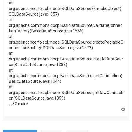
at
org.openconcerto.sql.model.SQLDataSource$4.makeObject(
SQLDataSource.java:1557)
at
org.apache.commons.dbcp.BasicDataSource.validateConnec
tionFactory(BasicDataSource.java:1556)
at
org.openconcerto.sql.model.SQLDataSource.createPoolableC
onnectionFactory(SQLDataSource.java:1572)
at
org.apache.commons.dbcp.BasicDataSource.createDataSour
ce(BasicDataSource.java:1388)
at
org.apache.commons.dbcp.BasicDataSource.getConnection(
BasicDataSource.java:1044)
at
org.openconcerto.sql.model.SQLDataSource.getRawConnecti
on(SQLDataSource.java:1359)
... 32 more
H
a
u
t