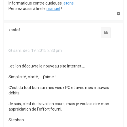
Informatique contre quelques
jetons
.
Pensez aussi à lire le
manuel
!
H
a
u
t
xantof
Citation
sam. déc. 19, 2015 2:33 pm
..et l'on découvre le nouveau site internet....
Simplicité, clarté, ... j'aime !
C'est du tout bon sur mes vieux PC et avec mes mauvais
débits.
Je sais, c'est du travail en cours, mais je voulais dire mon
appréciation de l'effort fourni.
Stephan