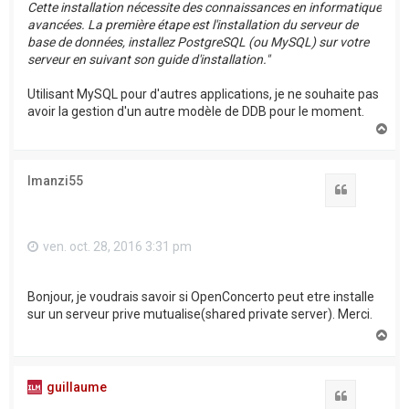
Cette installation nécessite des connaissances en informatique
avancées. La première étape est l'installation du serveur de
base de données, installez PostgreSQL (ou MySQL) sur votre
serveur en suivant son guide d'installation."
Utilisant MySQL pour d'autres applications, je ne souhaite pas
avoir la gestion d'un autre modèle de DDB pour le moment.
H
a
u
t
Imanzi55
Citation
ven. oct. 28, 2016 3:31 pm
Bonjour, je voudrais savoir si OpenConcerto peut etre installe
sur un serveur prive mutualise(shared private server). Merci.
H
a
u
t
guillaume
Citation