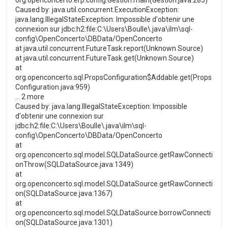
Caused by: java.util.concurrent.ExecutionException:
java.lang.IllegalStateException: Impossible d'obtenir une
connexion sur jdbc:h2:file:C:\Users\Boulle\.java\ilm\sql-
config\OpenConcerto\DBData/OpenConcerto
at java.util.concurrent.FutureTask.report(Unknown Source)
at java.util.concurrent.FutureTask.get(Unknown Source)
at
org.openconcerto.sql.PropsConfiguration$Addable.get(Props
Configuration.java:959)
... 2 more
Caused by: java.lang.IllegalStateException: Impossible
d'obtenir une connexion sur
jdbc:h2:file:C:\Users\Boulle\.java\ilm\sql-
config\OpenConcerto\DBData/OpenConcerto
at
org.openconcerto.sql.model.SQLDataSource.getRawConnecti
onThrow(SQLDataSource.java:1349)
at
org.openconcerto.sql.model.SQLDataSource.getRawConnecti
on(SQLDataSource.java:1367)
at
org.openconcerto.sql.model.SQLDataSource.borrowConnecti
on(SQLDataSource.java:1301)