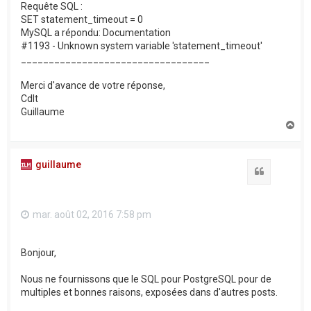
Requête SQL :
SET statement_timeout = 0
MySQL a répondu: Documentation
#1193 - Unknown system variable 'statement_timeout'
__________________________________
Merci d'avance de votre réponse,
Cdlt
Guillaume
H
a
u
t
guillaume
Citation
mar. août 02, 2016 7:58 pm
Bonjour,
Nous ne fournissons que le SQL pour PostgreSQL pour de
multiples et bonnes raisons, exposées dans d'autres posts.