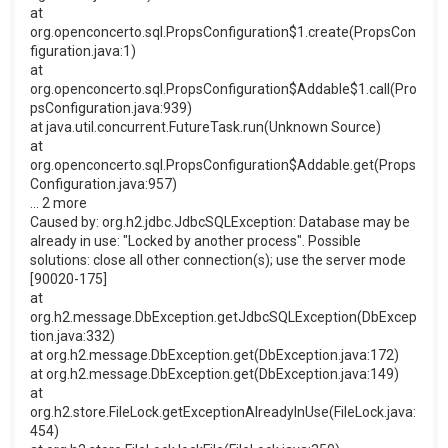
at
org.openconcerto.sql.PropsConfiguration$1.create(PropsCon
figuration.java:1)
at
org.openconcerto.sql.PropsConfiguration$Addable$1.call(Pro
psConfiguration.java:939)
at java.util.concurrent.FutureTask.run(Unknown Source)
at
org.openconcerto.sql.PropsConfiguration$Addable.get(Props
Configuration.java:957)
... 2 more
Caused by: org.h2.jdbc.JdbcSQLException: Database may be
already in use: "Locked by another process". Possible
solutions: close all other connection(s); use the server mode
[90020-175]
at
org.h2.message.DbException.getJdbcSQLException(DbExcep
tion.java:332)
at org.h2.message.DbException.get(DbException.java:172)
at org.h2.message.DbException.get(DbException.java:149)
at
org.h2.store.FileLock.getExceptionAlreadyInUse(FileLock.java:
454)