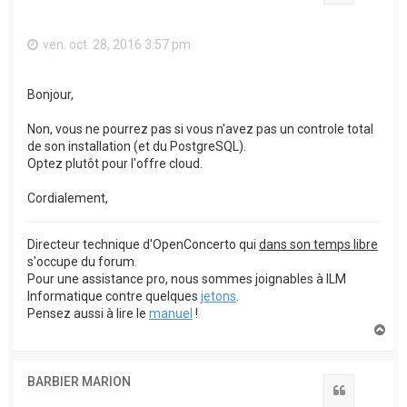
ven. oct. 28, 2016 3:57 pm
Bonjour,
Non, vous ne pourrez pas si vous n'avez pas un controle total
de son installation (et du PostgreSQL).
Optez plutôt pour l'offre cloud.
Cordialement,
Directeur technique d'OpenConcerto qui
dans son temps libre
s'occupe du forum.
Pour une assistance pro, nous sommes joignables à ILM
Informatique contre quelques
jetons
.
Pensez aussi à lire le
manuel
!
H
a
u
t
BARBIER MARION
Citation