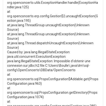
org.openconcerto.utils.ExceptionHandler.handle(ExceptionHa
ndler.java:125)
at
org.openconcerto.erp.config.Gestion$2.uncaughtException(G
estion.java:195)
at java.lang.ThreadGroup.uncaughtException(Unknown
Source)
at java.lang.ThreadGroup.uncaughtException(Unknown
Source)
at java.lang.Thread.dispatchUncaughtException(Unknown
Source)
Caused by: java.lang.IllegalStateException:
java.util.concurrent.ExecutionException:
java.lang.IllegalStateException: Impossible d'obtenir une
connexion sur jdbc:h2:file:C:\Users\Boulle\.java\ilm\sql-
config\OpenConcerto\DBData/OpenConcerto
at
org.openconcerto.sql.PropsConfiguration$Addable.get(Props
Configuration.java:963)
at
org.openconcerto.sql.PropsConfiguration.getDirectory(Props
Configuration.java:1074)
at
org.openconcerto.erp.config.Gestion.main(Gestion.java:285)