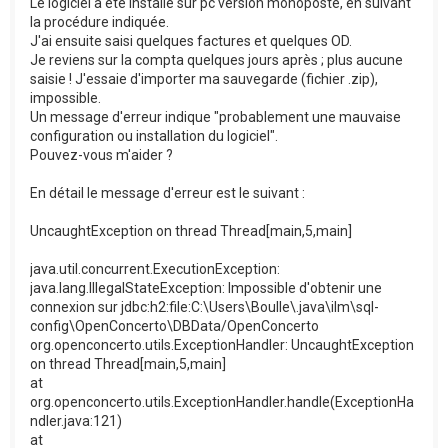
Le logiciel a été installé sur pc version monoposte, en suivant
la procédure indiquée.
J'ai ensuite saisi quelques factures et quelques OD.
Je reviens sur la compta quelques jours après ; plus aucune
saisie ! J'essaie d'importer ma sauvegarde (fichier .zip),
impossible.
Un message d'erreur indique "probablement une mauvaise
configuration ou installation du logiciel".
Pouvez-vous m'aider ?
En détail le message d'erreur est le suivant :
UncaughtException on thread Thread[main,5,main]
java.util.concurrent.ExecutionException:
java.lang.IllegalStateException: Impossible d'obtenir une
connexion sur jdbc:h2:file:C:\Users\Boulle\.java\ilm\sql-
config\OpenConcerto\DBData/OpenConcerto
org.openconcerto.utils.ExceptionHandler: UncaughtException
on thread Thread[main,5,main]
at
org.openconcerto.utils.ExceptionHandler.handle(ExceptionHa
ndler.java:121)
at