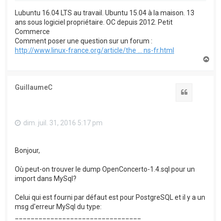
Lubuntu 16.04 LTS au travail. Ubuntu 15.04 à la maison. 13
ans sous logiciel propriétaire. OC depuis 2012. Petit
Commerce
Comment poser une question sur un forum :
http://www.linux-france.org/article/the ... ns-fr.html
H
a
u
t
GuillaumeC
Citation
dim. juil. 31, 2016 5:17 pm
Bonjour,
Où peut-on trouver le dump OpenConcerto-1.4.sql pour un
import dans MySql?
Celui qui est fourni par défaut est pour PostgreSQL et il y a un
msg d'erreur MySql du type:
________________________________