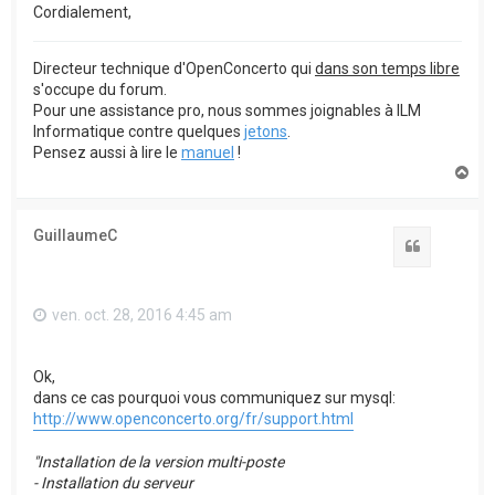
Cordialement,
Directeur technique d'OpenConcerto qui
dans son temps libre
s'occupe du forum.
Pour une assistance pro, nous sommes joignables à ILM
Informatique contre quelques
jetons
.
Pensez aussi à lire le
manuel
!
H
a
u
t
GuillaumeC
Citation
ven. oct. 28, 2016 4:45 am
Ok,
dans ce cas pourquoi vous communiquez sur mysql:
http://www.openconcerto.org/fr/support.html
"Installation de la version multi-poste
- Installation du serveur