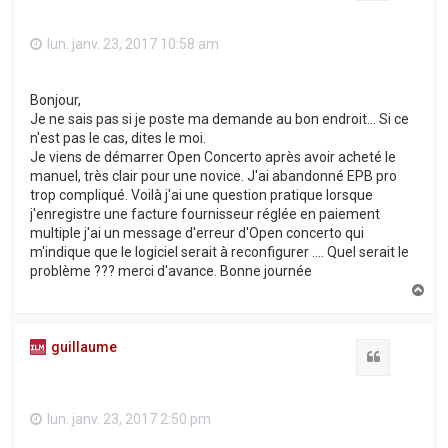
lun. janv. 23, 2017 10:58 am
Bonjour,
Je ne sais pas si je poste ma demande au bon endroit... Si ce
n'est pas le cas, dites le moi.
Je viens de démarrer Open Concerto après avoir acheté le
manuel, très clair pour une novice. J'ai abandonné EPB pro
trop compliqué. Voilà j'ai une question pratique lorsque
j'enregistre une facture fournisseur réglée en paiement
multiple j'ai un message d'erreur d'Open concerto qui
m'indique que le logiciel serait à reconfigurer .... Quel serait le
problème ??? merci d'avance. Bonne journée
H
a
u
t
guillaume
Citation
lun. janv. 23, 2017 2:50 pm