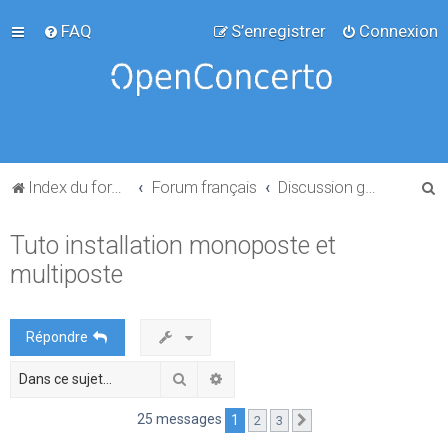
FAQ
S’enregistrer
Connexion
R
Index du forum
Forum français
Discussion générale
e
Tuto installation monoposte et
c
multiposte
h
e
r
Répondre
c
Rechercher
Recherche avancée
h
e
25 messages
1
2
3
Suivante
r