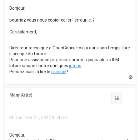
Bonjour,
pourriez vous nous copier coller l'erreur ici ?
Cordialement,
Directeur technique d'OpenConcerto qui
dans son temps libre
s'occupe du forum.
Pour une assistance pro, nous sommes joignables à ILM
Informatique contre quelques
jetons
.
Pensez aussi à lire le
manuel
!
H
a
u
t
Mann'Art(e)
Citation
mar. févr. 21, 2017 9:54 am
Bonjour,