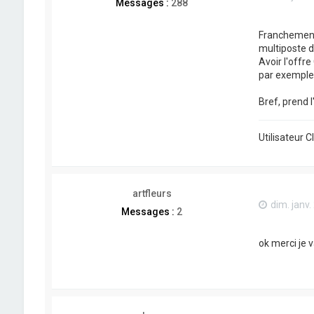
Messages :
288
Franchement, 
multiposte 
Avoir l'offr
par exemple 
Bref, prend 
Utilisateur 
artfleurs
dim. janv.
Messages :
2
ok merci je 