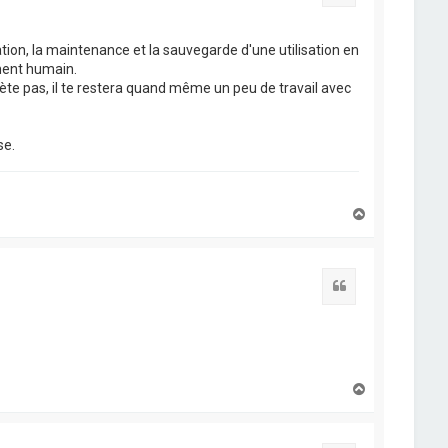
ration, la maintenance et la sauvegarde d'une utilisation en
ment humain.
iète pas, il te restera quand même un peu de travail avec
se.
H
a
u
t
Citation
H
a
u
t