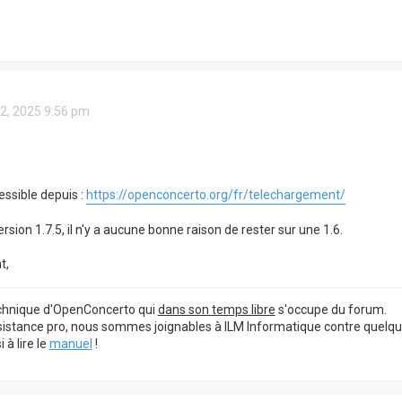
 22, 2025 9:56 pm
essible depuis :
https://openconcerto.org/fr/telechargement/
sion 1.7.5, il n'y a aucune bonne raison de rester sur une 1.6.
t,
echnique d'OpenConcerto qui
dans son temps libre
s'occupe du forum.
sistance pro, nous sommes joignables à ILM Informatique contre quelq
à lire le
manuel
!