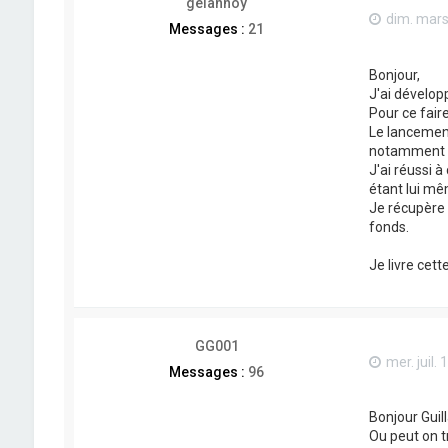
gelannoy
dim. mars
Messages :
21
Bonjour,
J'ai dévelop
Pour ce fair
Le lancement
notamment lor
J'ai réussi 
étant lui mê
Je récupère 
fonds.
Je livre cet
GG001
mer. juil.
Messages :
96
Bonjour Guil
Ou peut on t