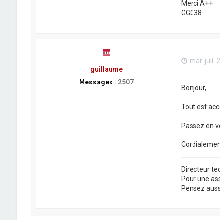
Merci A++
GG038
mar. juil.
guillaume
Messages :
2507
Bonjour,
Tout est acc
Passez en ver
Cordialemen
Directeur t
Pour une as
Pensez aussi 