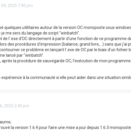
 09, 2025 7:40 pm
pé quelques utilitaires autour de la version OC monoposte sous windows
e je me sers du langage de script "winbatch".
 de l'.exe d'OC directement à partir d'une fonction de ce programme d
s des procédures d'impression (balance, grand livre,...) sans que j'ai pu
à contourner ce problème en lançant l'.exe de OC par le biais d'un fichi
me lancé par "winbatch".
, après la procédure de sauvegarde OC, l'exécution de mon programme de
te expérience à la communauté si elle peut aider dans une situation simila
 16, 2025 2:40 pm
laume;
rouvé la version 1.6.4 pour faire une mise a jour depuis 1.6.3 monoposte