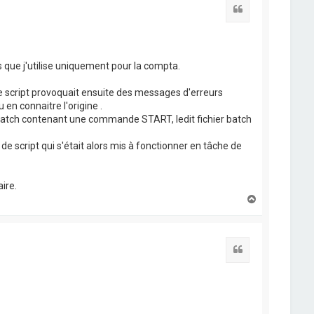
Citation
 que j'utilise uniquement pour la compta.
e script provoquait ensuite des messages d'erreurs
 en connaitre l'origine .
er batch contenant une commande START, ledit fichier batch
 script qui s'était alors mis à fonctionner en tâche de
ire.
H
a
u
t
Citation