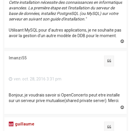
Cette installation nécessite des connaissances en informatique
avancées. La première étape est l'installation du serveur de
base de données, installez PostgreSQL (ou MySQL) sur votre
serveur en suivant son guide d'installation."
Utilisant MySQL pour d'autres applications, je ne souhaite pas
avoir la gestion d'un autre modèle de DDB pour le moment.
H
a
u
t
Imanzi55
Citation
ven. oct. 28, 2016 3:31 pm
Bonjour, je voudrais savoir si OpenConcerto peut etre installe
sur un serveur prive mutualise(shared private server). Merci.
H
a
u
t
guillaume
Citation