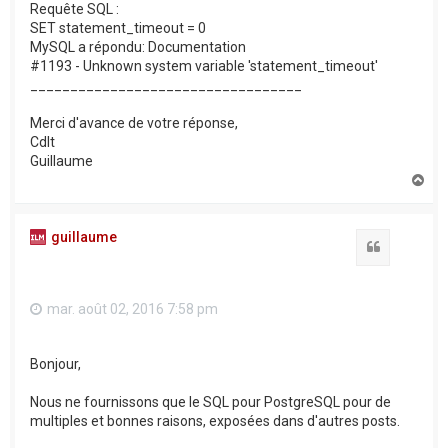
Requête SQL :
SET statement_timeout = 0
MySQL a répondu: Documentation
#1193 - Unknown system variable 'statement_timeout'
__________________________________
Merci d'avance de votre réponse,
Cdlt
Guillaume
H
a
u
t
guillaume
Citation
mar. août 02, 2016 7:58 pm
Bonjour,
Nous ne fournissons que le SQL pour PostgreSQL pour de
multiples et bonnes raisons, exposées dans d'autres posts.