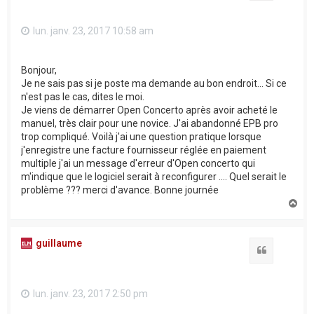
lun. janv. 23, 2017 10:58 am
Bonjour,
Je ne sais pas si je poste ma demande au bon endroit... Si ce
n'est pas le cas, dites le moi.
Je viens de démarrer Open Concerto après avoir acheté le
manuel, très clair pour une novice. J'ai abandonné EPB pro
trop compliqué. Voilà j'ai une question pratique lorsque
j'enregistre une facture fournisseur réglée en paiement
multiple j'ai un message d'erreur d'Open concerto qui
m'indique que le logiciel serait à reconfigurer .... Quel serait le
problème ??? merci d'avance. Bonne journée
H
a
u
t
guillaume
Citation
lun. janv. 23, 2017 2:50 pm