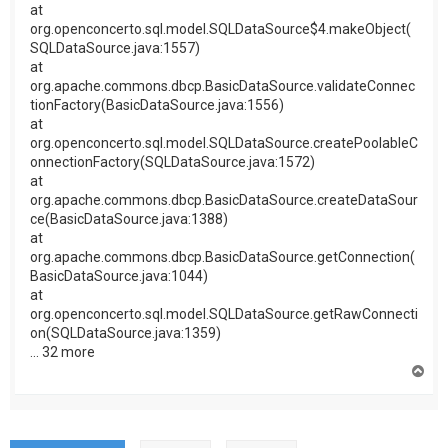
at
org.openconcerto.sql.model.SQLDataSource$4.makeObject(
SQLDataSource.java:1557)
at
org.apache.commons.dbcp.BasicDataSource.validateConnec
tionFactory(BasicDataSource.java:1556)
at
org.openconcerto.sql.model.SQLDataSource.createPoolableC
onnectionFactory(SQLDataSource.java:1572)
at
org.apache.commons.dbcp.BasicDataSource.createDataSour
ce(BasicDataSource.java:1388)
at
org.apache.commons.dbcp.BasicDataSource.getConnection(
BasicDataSource.java:1044)
at
org.openconcerto.sql.model.SQLDataSource.getRawConnecti
on(SQLDataSource.java:1359)
... 32 more
H
a
u
t