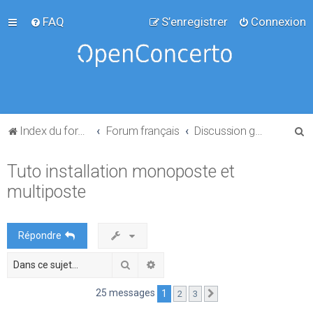
FAQ
S’enregistrer
Connexion
R
Index du forum
Forum français
Discussion générale
e
Tuto installation monoposte et
c
multiposte
h
e
r
Répondre
c
Rechercher
Recherche avancée
h
e
25 messages
1
2
3
Suivante
r