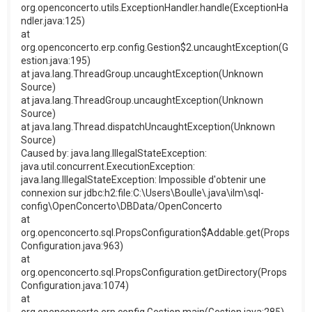
org.openconcerto.utils.ExceptionHandler.handle(ExceptionHa
ndler.java:125)
at
org.openconcerto.erp.config.Gestion$2.uncaughtException(G
estion.java:195)
at java.lang.ThreadGroup.uncaughtException(Unknown
Source)
at java.lang.ThreadGroup.uncaughtException(Unknown
Source)
at java.lang.Thread.dispatchUncaughtException(Unknown
Source)
Caused by: java.lang.IllegalStateException:
java.util.concurrent.ExecutionException:
java.lang.IllegalStateException: Impossible d'obtenir une
connexion sur jdbc:h2:file:C:\Users\Boulle\.java\ilm\sql-
config\OpenConcerto\DBData/OpenConcerto
at
org.openconcerto.sql.PropsConfiguration$Addable.get(Props
Configuration.java:963)
at
org.openconcerto.sql.PropsConfiguration.getDirectory(Props
Configuration.java:1074)
at
org.openconcerto.erp.config.Gestion.main(Gestion.java:285)