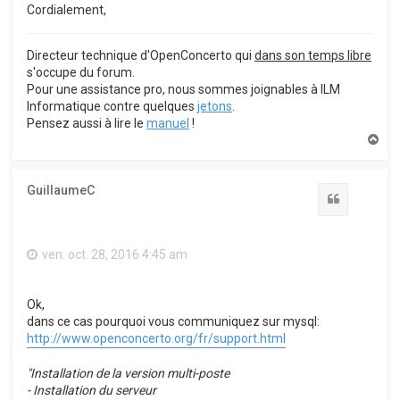
Cordialement,
Directeur technique d'OpenConcerto qui
dans son temps libre
s'occupe du forum.
Pour une assistance pro, nous sommes joignables à ILM
Informatique contre quelques
jetons
.
Pensez aussi à lire le
manuel
!
H
a
u
t
GuillaumeC
Citation
ven. oct. 28, 2016 4:45 am
Ok,
dans ce cas pourquoi vous communiquez sur mysql:
http://www.openconcerto.org/fr/support.html
"Installation de la version multi-poste
- Installation du serveur