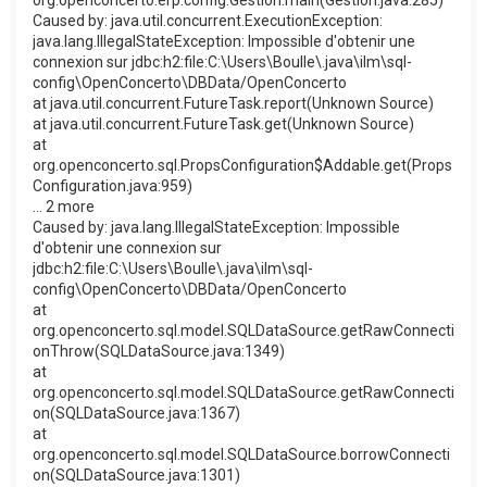
Caused by: java.util.concurrent.ExecutionException:
java.lang.IllegalStateException: Impossible d'obtenir une
connexion sur jdbc:h2:file:C:\Users\Boulle\.java\ilm\sql-
config\OpenConcerto\DBData/OpenConcerto
at java.util.concurrent.FutureTask.report(Unknown Source)
at java.util.concurrent.FutureTask.get(Unknown Source)
at
org.openconcerto.sql.PropsConfiguration$Addable.get(Props
Configuration.java:959)
... 2 more
Caused by: java.lang.IllegalStateException: Impossible
d'obtenir une connexion sur
jdbc:h2:file:C:\Users\Boulle\.java\ilm\sql-
config\OpenConcerto\DBData/OpenConcerto
at
org.openconcerto.sql.model.SQLDataSource.getRawConnecti
onThrow(SQLDataSource.java:1349)
at
org.openconcerto.sql.model.SQLDataSource.getRawConnecti
on(SQLDataSource.java:1367)
at
org.openconcerto.sql.model.SQLDataSource.borrowConnecti
on(SQLDataSource.java:1301)