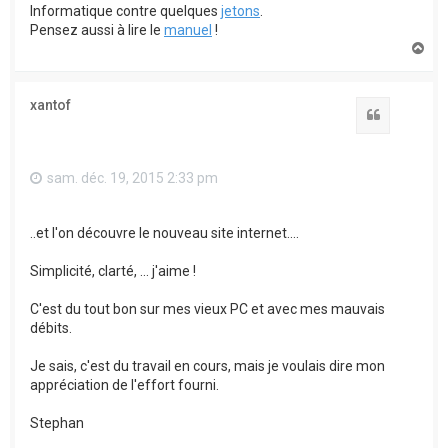
Informatique contre quelques
jetons
.
Pensez aussi à lire le
manuel
!
H
a
u
t
xantof
Citation
sam. déc. 19, 2015 2:33 pm
..et l'on découvre le nouveau site internet....
Simplicité, clarté, ... j'aime !
C'est du tout bon sur mes vieux PC et avec mes mauvais
débits.
Je sais, c'est du travail en cours, mais je voulais dire mon
appréciation de l'effort fourni.
Stephan