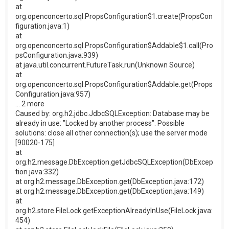
at
org.openconcerto.sql.PropsConfiguration$1.create(PropsCon
figuration.java:1)
at
org.openconcerto.sql.PropsConfiguration$Addable$1.call(Pro
psConfiguration.java:939)
at java.util.concurrent.FutureTask.run(Unknown Source)
at
org.openconcerto.sql.PropsConfiguration$Addable.get(Props
Configuration.java:957)
... 2 more
Caused by: org.h2.jdbc.JdbcSQLException: Database may be
already in use: "Locked by another process". Possible
solutions: close all other connection(s); use the server mode
[90020-175]
at
org.h2.message.DbException.getJdbcSQLException(DbExcep
tion.java:332)
at org.h2.message.DbException.get(DbException.java:172)
at org.h2.message.DbException.get(DbException.java:149)
at
org.h2.store.FileLock.getExceptionAlreadyInUse(FileLock.java:
454)