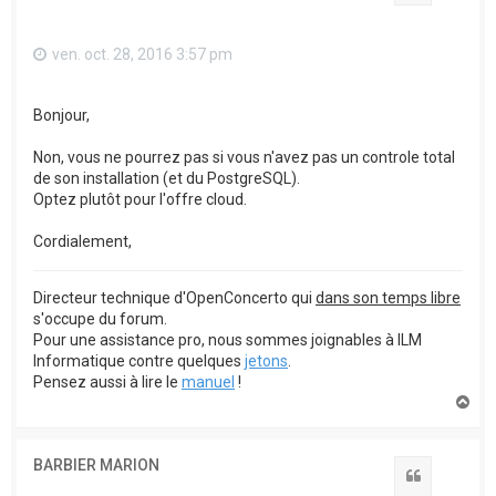
ven. oct. 28, 2016 3:57 pm
Bonjour,
Non, vous ne pourrez pas si vous n'avez pas un controle total
de son installation (et du PostgreSQL).
Optez plutôt pour l'offre cloud.
Cordialement,
Directeur technique d'OpenConcerto qui
dans son temps libre
s'occupe du forum.
Pour une assistance pro, nous sommes joignables à ILM
Informatique contre quelques
jetons
.
Pensez aussi à lire le
manuel
!
H
a
u
t
BARBIER MARION
Citation