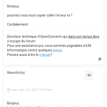
Bonjour,
pourriez vous nous copier coller l'erreur ici ?
Cordialement,
Directeur technique d'OpenConcerto qui
dans son temps libre
s'occupe du forum.
Pour une assistance pro, nous sommes joignables à ILM
Informatique contre quelques
jetons
.
Pensez aussi à lire le
manuel
!
H
a
u
t
Mann'Art(e)
Citation
mar. févr. 21, 2017 9:54 am
Bonjour,