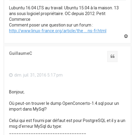
Lubuntu 16.04 LTS au travail. Ubuntu 15.04 à la maison. 13
ans sous logiciel propriétaire. OC depuis 2012. Petit
Commerce
Comment poser une question sur un forum :
http://www.linux-france.org/article/the ... ns-fr.html
H
a
u
t
GuillaumeC
Citation
dim. juil. 31, 2016 5:17 pm
Bonjour,
Où peut-on trouver le dump OpenConcerto-1.4.sql pour un
import dans MySql?
Celui qui est fourni par défaut est pour PostgreSQL et il y a un
msg d'erreur MySql du type:
________________________________