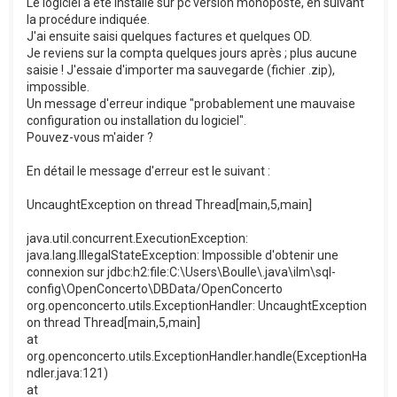
Le logiciel a été installé sur pc version monoposte, en suivant
la procédure indiquée.
J'ai ensuite saisi quelques factures et quelques OD.
Je reviens sur la compta quelques jours après ; plus aucune
saisie ! J'essaie d'importer ma sauvegarde (fichier .zip),
impossible.
Un message d'erreur indique "probablement une mauvaise
configuration ou installation du logiciel".
Pouvez-vous m'aider ?
En détail le message d'erreur est le suivant :
UncaughtException on thread Thread[main,5,main]
java.util.concurrent.ExecutionException:
java.lang.IllegalStateException: Impossible d'obtenir une
connexion sur jdbc:h2:file:C:\Users\Boulle\.java\ilm\sql-
config\OpenConcerto\DBData/OpenConcerto
org.openconcerto.utils.ExceptionHandler: UncaughtException
on thread Thread[main,5,main]
at
org.openconcerto.utils.ExceptionHandler.handle(ExceptionHa
ndler.java:121)
at