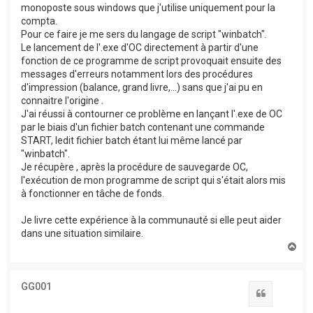
monoposte sous windows que j'utilise uniquement pour la
compta.
Pour ce faire je me sers du langage de script "winbatch".
Le lancement de l'.exe d'OC directement à partir d'une
fonction de ce programme de script provoquait ensuite des
messages d'erreurs notamment lors des procédures
d'impression (balance, grand livre,...) sans que j'ai pu en
connaitre l'origine .
J'ai réussi à contourner ce problème en lançant l'.exe de OC
par le biais d'un fichier batch contenant une commande
START, ledit fichier batch étant lui même lancé par
"winbatch".
Je récupère , après la procédure de sauvegarde OC,
l'exécution de mon programme de script qui s'était alors mis
à fonctionner en tâche de fonds.
Je livre cette expérience à la communauté si elle peut aider
dans une situation similaire.
H
a
u
t
GG001
Citation