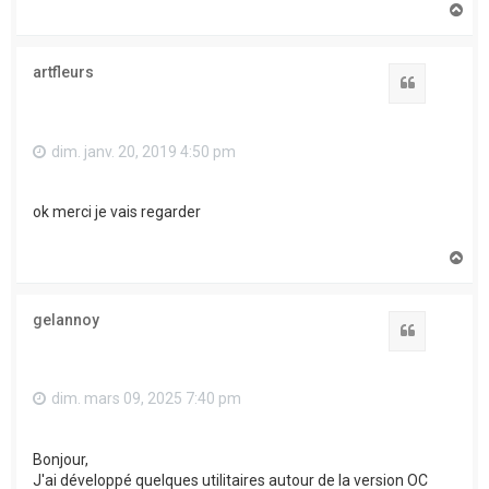
H
a
u
t
artfleurs
Citation
dim. janv. 20, 2019 4:50 pm
ok merci je vais regarder
H
a
u
t
gelannoy
Citation
dim. mars 09, 2025 7:40 pm
Bonjour,
J'ai développé quelques utilitaires autour de la version OC