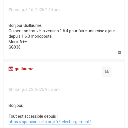
mer. juil. 16, 2025 2:40 pm
Bonjour Guillaume;
Ou peut on trouvé la version 1.6.4 pour faire une mise a jour
depuis 1.6.3 monoposte
Merci A++
GG038
H
a
u
t
guillaume
Citation
mar. juil. 22, 2025 9:56 pm
Bonjour,
Tout est accessible depuis :
https://openconcerto.org/fr/telechargement/