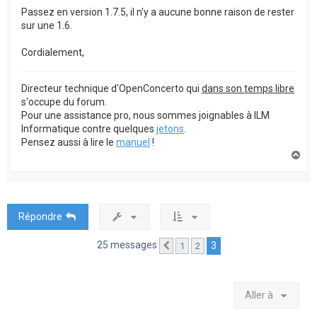
Passez en version 1.7.5, il n'y a aucune bonne raison de rester
sur une 1.6.
Cordialement,
Directeur technique d'OpenConcerto qui
dans son temps libre
s'occupe du forum.
Pour une assistance pro, nous sommes joignables à ILM
Informatique contre quelques
jetons
.
Pensez aussi à lire le
manuel
!
H
a
u
t
Répondre
25 messages
3
1
2
Précédente
Aller à