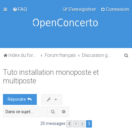
FAQ
S’enregistrer
Connexion
R
Index du forum
Forum français
Discussion générale
e
Tuto installation monoposte et
c
multiposte
h
e
r
Répondre
c
Rechercher
Recherche avancée
h
e
25 messages
3
1
2
Précédente
r