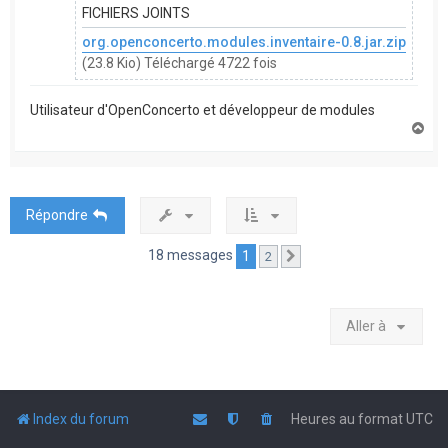
FICHIERS JOINTS
org.openconcerto.modules.inventaire-0.8.jar.zip
(23.8 Kio) Téléchargé 4722 fois
Utilisateur d'OpenConcerto et développeur de modules
H
a
u
t
Répondre
18 messages
1
2
Suivante
Aller à
Index du forum
Heures au format
UTC