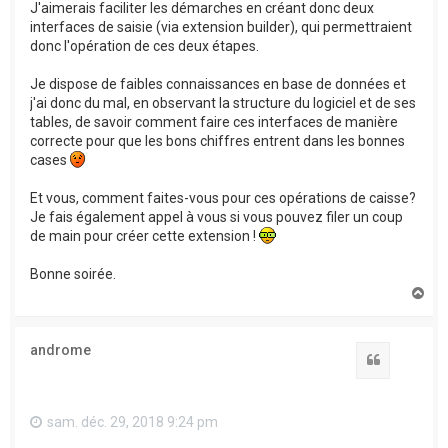
J'aimerais faciliter les démarches en créant donc deux
interfaces de saisie (via extension builder), qui permettraient
donc l'opération de ces deux étapes.
Je dispose de faibles connaissances en base de données et
j'ai donc du mal, en observant la structure du logiciel et de ses
tables, de savoir comment faire ces interfaces de manière
correcte pour que les bons chiffres entrent dans les bonnes
cases
Et vous, comment faites-vous pour ces opérations de caisse?
Je fais également appel à vous si vous pouvez filer un coup
de main pour créer cette extension !
Bonne soirée.
H
a
u
t
androme
Citation
sam. déc. 29, 2018 9:24 pm