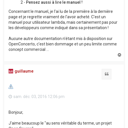
2 -
Pensez aussi à lire le manuel !
Concernant le manuel, je l'ai lu de la première à la dernière
page et je regrette vraiment de l'avoir acheté. C'est un
manuel pour utilisateur lambda, mais certainement pas pour
les développeurs comme indiqué dans sa présentation !
Aucune autre documentation n'étant mis à disposition sur
OpenConcerto, c'est bien dommage et un peu limite comme
concept commercial ...
H
a
u
t
guillaume
Citation
sam. déc. 03, 2016 12:06 pm
Bonjour,
J'aime beaucoup le "au sens véritable du terme, un projet