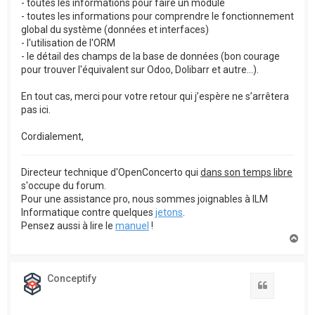
- toutes les informations pour faire un module
- toutes les informations pour comprendre le fonctionnement
global du système (données et interfaces)
- l'utilisation de l'ORM
- le détail des champs de la base de données (bon courage
pour trouver l'équivalent sur Odoo, Dolibarr et autre...).
En tout cas, merci pour votre retour qui j’espère ne s’arrêtera
pas ici.
Cordialement,
Directeur technique d'OpenConcerto qui
dans son temps libre
s'occupe du forum.
Pour une assistance pro, nous sommes joignables à ILM
Informatique contre quelques
jetons
.
Pensez aussi à lire le
manuel
!
H
a
u
t
Conceptify
Citation