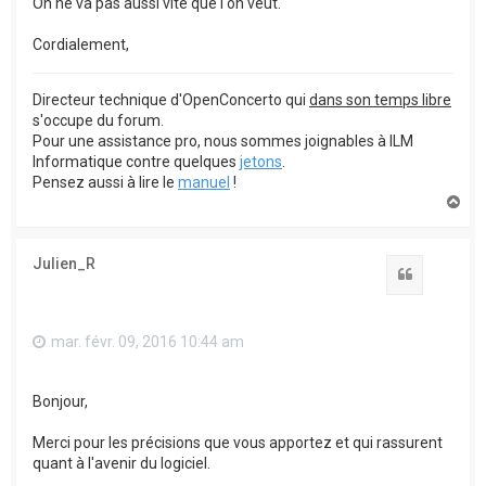
On ne va pas aussi vite que l'on veut.
Cordialement,
Directeur technique d'OpenConcerto qui
dans son temps libre
s'occupe du forum.
Pour une assistance pro, nous sommes joignables à ILM
Informatique contre quelques
jetons
.
Pensez aussi à lire le
manuel
!
H
a
u
t
Julien_R
Citation
mar. févr. 09, 2016 10:44 am
Bonjour,
Merci pour les précisions que vous apportez et qui rassurent
quant à l'avenir du logiciel.