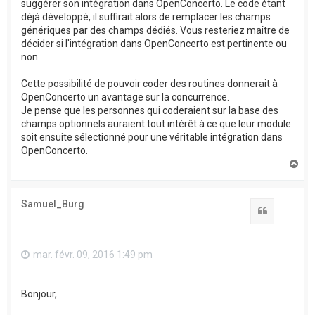
suggérer son intégration dans OpenConcerto. Le code étant
déjà développé, il suffirait alors de remplacer les champs
génériques par des champs dédiés. Vous resteriez maître de
décider si l'intégration dans OpenConcerto est pertinente ou
non.
Cette possibilité de pouvoir coder des routines donnerait à
OpenConcerto un avantage sur la concurrence.
Je pense que les personnes qui coderaient sur la base des
champs optionnels auraient tout intérêt à ce que leur module
soit ensuite sélectionné pour une véritable intégration dans
OpenConcerto.
H
a
u
t
Samuel_Burg
Citation
mar. févr. 09, 2016 1:49 pm
Bonjour,