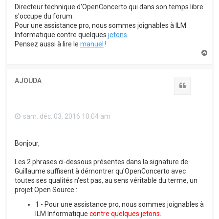
Directeur technique d'OpenConcerto qui
dans son temps libre
s'occupe du forum.
Pour une assistance pro, nous sommes joignables à ILM
Informatique contre quelques
jetons
.
Pensez aussi à lire le
manuel
!
H
a
u
t
AJOUDA
Citation
sam. déc. 03, 2016 10:04 am
Bonjour,
Les 2 phrases ci-dessous présentes dans la signature de
Guillaume suffisent à démontrer qu'OpenConcerto avec
toutes ses qualités n'est pas, au sens véritable du terme, un
projet Open Source :
1 - Pour une assistance pro, nous sommes joignables à
ILM Informatique
contre quelques jetons
.