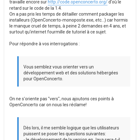
travaille encore sur
http://code.openconcerto.org/
d'où le
retard sur le code de la 1.4.
On a pas pris les temps de détailler comment packager les
installeurs (OpenConcerto-monoposte.exe, etc...) car hormis
le manque cruel de temps, à peine 2 demandes en 4 ans, et
surtout qu'internet fourmille de tutoriel à ce sujet.
Pour répondre à vos interrogations :
Vous semblez vous orienter vers un
développement web et des solutions hébergées
pour OpenConcerto.
On ne s'oriente pas "vers", nous ajoutons ces points à
OpenConcerto car on nous les réclame!
Dès lors, il me semble logique que les utilisateurs
puissent se poser les questions suivantes:
- le développement de la version en Java sera-t-il