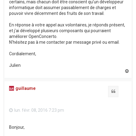
certains, mais chacun doit être conscient qu'un développeur
informatique doit assumer passablement de charges et
pouvoir vivre décemment des fruits de son travail.
En réponse à votre appel aux volontaires, je réponds présent,
et j'ai développé plusieurs composants qui pourraient
améliorer OpenConcerto.
N'hésitez pas à me contacter par message privé ou email.
Cordialement,
Julien
H
a
u
t
guillaume
Citation
lun. févr. 08, 2016 7:23 pm
Bonjour,