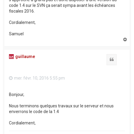
code 1.4 sur le SVN ça serait sympa avant les échéances
fiscales 2016.
Cordialement,
Samuel
H
a
u
t
guillaume
Citation
mer. févr. 10, 2016 5:55 pm
Bonjour,
Nous terminons quelques travaux sur le serveur et nous
enverrons le code de la 1.4
Cordialement,