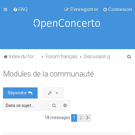
FAQ
S’enregistrer
Connexion
R
Index du forum
Forum français
Discussion générale
e
Modules de la communauté
c
h
e
Répondre
r
Rechercher
Recherche avancée
c
h
18 messages
1
2
Suivante
e
r