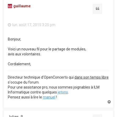
guillaume
Citation
lun. août 17, 2015 3:25 pm
Bonjour,
Voici un nouveau fil pour le partage de modules,
avis aux volontaires.
Cordialement,
Directeur technique d'OpenConcerto qui
dans son temps libre
s'occupe du forum.
Pour une assistance pro, nous sommes joignables à ILM
Informatique contre quelques
jetons
.
Pensez aussi à lire le
manuel
!
H
a
u
t
Julien_R