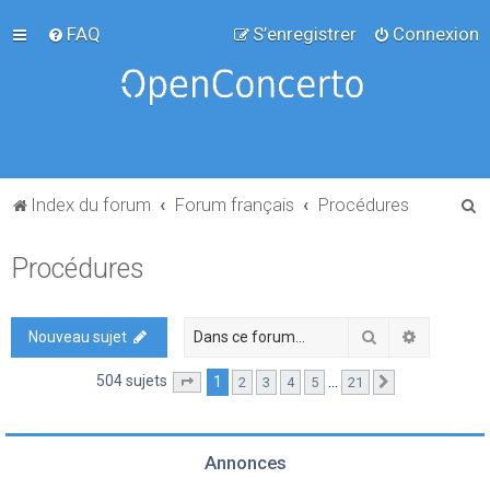
FAQ
S’enregistrer
Connexion
R
Index du forum
Forum français
Procédures
e
Procédures
c
h
e
Rechercher
Recherch
Nouveau sujet
r
504 sujets
1
…
2
3
4
5
21
Page
1
sur
21
Suivante
c
h
e
Annonces
r