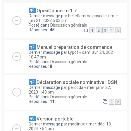
OpenConcerto 1.7
Dernier message par
belleflamme pascale
«
mer.
juin 21, 2023 5:03 pm
Posté dans
Discussion générale
Réponses :
45
1
2
3
4
5
Manuel préparation de commande
Dernier message par
Lypof
«
sam. avr. 24, 2021
10:47 pm
Posté dans
Discussion générale
Réponses :
8
Déclaration sociale nominative : DSN
Dernier message par
percoda
«
mer. janv. 22,
2020 1:43 pm
Posté dans
Discussion générale
Réponses :
11
1
2
Version portable
Dernier message par
meclinux
«
mer. déc. 18,
2024 7:54 pm