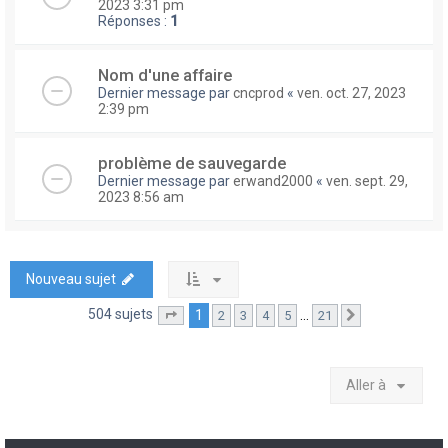
2023 3:31 pm
Réponses :
1
Nom d'une affaire
Dernier message par
cncprod
«
ven. oct. 27, 2023
2:39 pm
problème de sauvegarde
Dernier message par
erwand2000
«
ven. sept. 29,
2023 8:56 am
Nouveau sujet
504 sujets
1
…
2
3
4
5
21
Page
1
sur
21
Suivante
Aller à